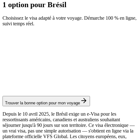
1 option pour Brésil
Choisissez le visa adapté à votre voyage. Démarche 100 % en ligne,
suivi temps réel.
eVisa Brésil
Service Visamundi : 39 € TTC
Frais consulaires : ≈ 75 €
(
80,90 USD
)
Visa électronique
Trouver la bonne option pour mon voyage
Depuis le 10 avril 2025, le Brésil exige un e-Visa pour les
ressortissants américains, canadiens et australiens souhaitant
séjourner jusqu'à 90 jours sur son territoire. Ce visa électronique —
un vrai visa, pas une simple autorisation — s'obtient en ligne via la
plateforme officielle VFS Global. Les citoyens européens, eux,