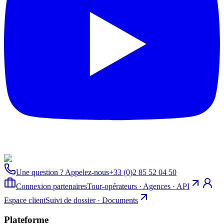
Une question ? Appelez-nous
+33 (0)2 85 52 04 50
Connexion partenaires
Tour-opérateurs · Agences · API
Espace client
Suivi de dossier · Documents
Plateforme