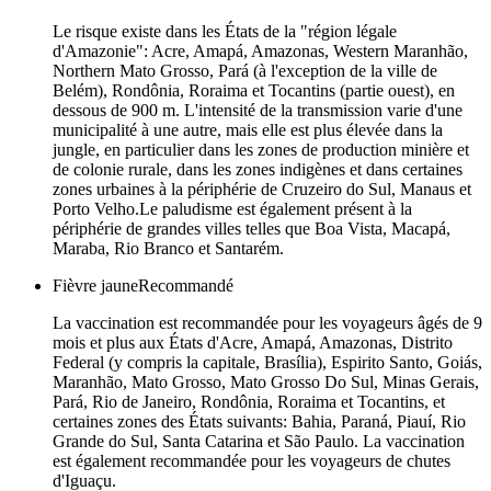
Le risque existe dans les États de la "région légale
d'Amazonie": Acre, Amapá, Amazonas, Western Maranhão,
Northern Mato Grosso, Pará (à l'exception de la ville de
Belém), Rondônia, Roraima et Tocantins (partie ouest), en
dessous de 900 m. L'intensité de la transmission varie d'une
municipalité à une autre, mais elle est plus élevée dans la
jungle, en particulier dans les zones de production minière et
de colonie rurale, dans les zones indigènes et dans certaines
zones urbaines à la périphérie de Cruzeiro do Sul, Manaus et
Porto Velho.Le paludisme est également présent à la
périphérie de grandes villes telles que Boa Vista, Macapá,
Maraba, Rio Branco et Santarém.
Fièvre jaune
Recommandé
La vaccination est recommandée pour les voyageurs âgés de 9
mois et plus aux États d'Acre, Amapá, Amazonas, Distrito
Federal (y compris la capitale, Brasília), Espirito Santo, Goiás,
Maranhão, Mato Grosso, Mato Grosso Do Sul, Minas Gerais,
Pará, Rio de Janeiro, Rondônia, Roraima et Tocantins, et
certaines zones des États suivants: Bahia, Paraná, Piauí, Rio
Grande do Sul, Santa Catarina et São Paulo. La vaccination
est également recommandée pour les voyageurs de chutes
d'Iguaçu.