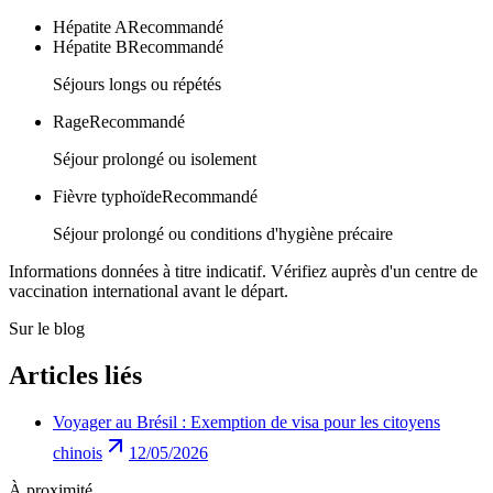
Hépatite A
Recommandé
Hépatite B
Recommandé
Séjours longs ou répétés
Rage
Recommandé
Séjour prolongé ou isolement
Fièvre typhoïde
Recommandé
Séjour prolongé ou conditions d'hygiène précaire
Informations données à titre indicatif. Vérifiez auprès d'un centre de
vaccination international avant le départ.
Sur le blog
Articles liés
Voyager au Brésil : Exemption de visa pour les citoyens
chinois
12/05/2026
À proximité