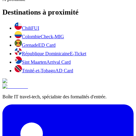
Destinations à proximité
Chili
FUI
Colombie
Check-MIG
Grenade
ED Card
République Dominicaine
E-Ticket
Sint Maarten
Arrival Card
Trinité-et-Tobago
AD Card
Boîte IT travel-tech, spécialiste des formalités d'entrée.