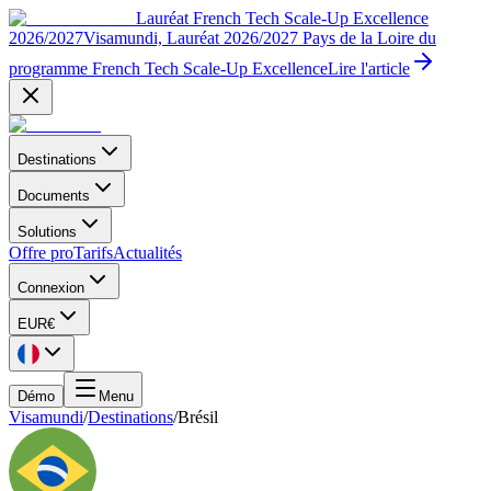
Lauréat French Tech Scale-Up Excellence
2026/2027
Visamundi, Lauréat 2026/2027 Pays de la Loire du
programme French Tech Scale-Up Excellence
Lire l'article
Destinations
Documents
Solutions
Offre pro
Tarifs
Actualités
Connexion
EUR
€
Démo
Menu
Visamundi
/
Destinations
/
Brésil