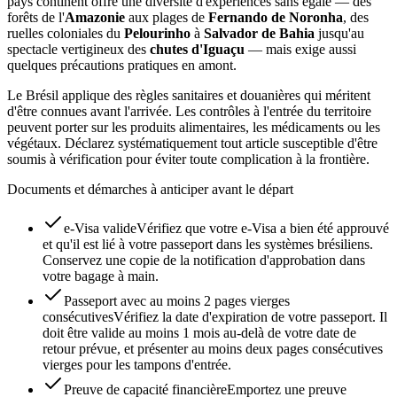
pays continent offre une diversité d'expériences sans égale — des
forêts de l'
Amazonie
aux plages de
Fernando de Noronha
, des
ruelles coloniales du
Pelourinho
à
Salvador de Bahia
jusqu'au
spectacle vertigineux des
chutes d'Iguaçu
— mais exige aussi
quelques précautions pratiques en amont.
Le Brésil applique des règles sanitaires et douanières qui méritent
d'être connues avant l'arrivée. Les contrôles à l'entrée du territoire
peuvent porter sur les produits alimentaires, les médicaments ou les
végétaux. Déclarez systématiquement tout article susceptible d'être
soumis à vérification pour éviter toute complication à la frontière.
Documents et démarches à anticiper avant le départ
e-Visa valide
Vérifiez que votre e-Visa a bien été approuvé
et qu'il est lié à votre passeport dans les systèmes brésiliens.
Conservez une copie de la notification d'approbation dans
votre bagage à main.
Passeport avec au moins 2 pages vierges
consécutives
Vérifiez la date d'expiration de votre passeport. Il
doit être valide au moins 1 mois au-delà de votre date de
retour prévue, et présenter au moins deux pages consécutives
vierges pour les tampons d'entrée.
Preuve de capacité financière
Emportez une preuve