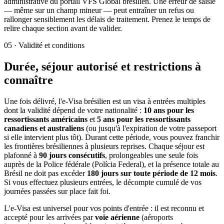
administrative du portail VFS Global brésilien. Une erreur de saisie
— même sur un champ mineur — peut entraîner un refus ou
rallonger sensiblement les délais de traitement. Prenez le temps de
relire chaque section avant de valider.
05
·
Validité et conditions
Durée, séjour autorisé et restrictions à
connaître
Une fois délivré, l'e-Visa brésilien est un visa à entrées multiples
dont la validité dépend de votre nationalité :
10 ans pour les
ressortissants américains
et
5 ans pour les ressortissants
canadiens et australiens
(ou jusqu'à l'expiration de votre passeport
si elle intervient plus tôt). Durant cette période, vous pouvez franchir
les frontières brésiliennes à plusieurs reprises. Chaque séjour est
plafonné à
90 jours consécutifs
, prolongeables une seule fois
auprès de la Police fédérale (Polícia Federal), et la présence totale au
Brésil ne doit pas excéder
180 jours sur toute période de 12 mois
.
Si vous effectuez plusieurs entrées, le décompte cumulé de vos
journées passées sur place fait foi.
L'e-Visa est universel pour vos points d'entrée : il est reconnu et
accepté pour les arrivées par
voie aérienne
(aéroports