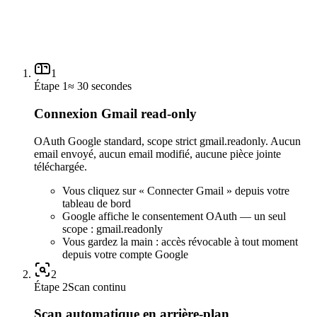
Alertes email à 30, 14 et 3 jours avant le départ si une
formalité est requise
Lien direct vers la démarche : visa-free, e-visa, ETA ou
dossier consulaire
1
Étape 1
≈ 30 secondes
Connexion Gmail read-only
OAuth Google standard, scope strict gmail.readonly. Aucun
email envoyé, aucun email modifié, aucune pièce jointe
téléchargée.
Vous cliquez sur « Connecter Gmail » depuis votre
tableau de bord
Google affiche le consentement OAuth — un seul
scope : gmail.readonly
Vous gardez la main : accès révocable à tout moment
depuis votre compte Google
2
Étape 2
Scan continu
Scan automatique en arrière-plan