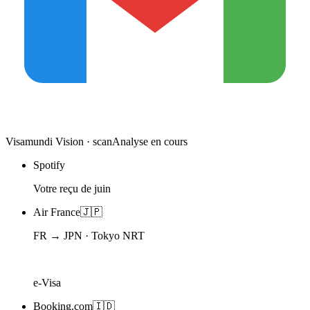
Visamundi Vision · scan
Analyse en cours
Spotify
Votre reçu de juin
Air France
🇯🇵
FR → JPN · Tokyo NRT
e-Visa
Booking.com
🇮🇩