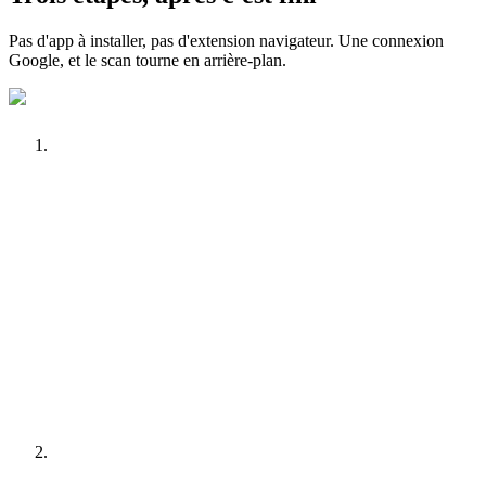
Pas d'app à installer, pas d'extension navigateur. Une connexion
Google, et le scan tourne en arrière-plan.
Vous cliquez sur « Connecter Gmail » depuis votre
tableau de bord
Google affiche le consentement OAuth — un seul
scope : gmail.readonly
Vous gardez la main : accès révocable à tout moment
depuis votre compte Google