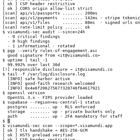
[ ok ] CORS origin allow-list strict

[scan] api/v1/passports ........ 200ms

[scan] api/v1/payments  ........ 142ms · stripe tokeniz
[scan] api/v1/files     ........ 88ms  · signed urls on
[scan] rate-limit policy ....... ok

$ visamundi-sec audit --since=24h

  - 0 critical findings

  - 0 high findings

  - 1 informational · rotated

$ pgp --verify rules-of-engagement.asc

  good signature from <it@visamundi.co>

$ uptime | tail -1

  99.992% over last 30d

[!] responsible disclosure → it@visamundi.co

$ tail -f /var/log/disclosure.log

  [INFO] safe harbor active

  [INFO] good-faith research welcomed

  [INFO] 0x4e6f206275677320746f64617921

$ openssl version

  OpenSSL 3.x · FIPS provider loaded

$ supabase --region=eu-central-1 status

  postgres ........ up · RLS enforced

  storage  ........ up · private buckets only

  auth     ........ up · 2FA mandatory for staff

$ ▒

$ visamundi-sec scan --scope=*.visamundi.app

[ ok ] tls handshake → AES-256-GCM

[ ok ] HSTS preload verified

[ ok ] CSP header restrictive

[ ok ] CORS origin allow-list strict
