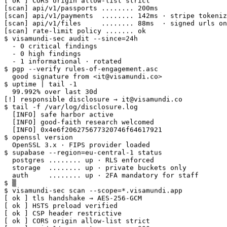
[scan] api/v1/payments  ........ 142ms · stripe tokeniz
[scan] api/v1/files     ........ 88ms  · signed urls on
[scan] rate-limit policy ....... ok

$ visamundi-sec audit --since=24h

  - 0 critical findings

  - 0 high findings

  - 1 informational · rotated

$ pgp --verify rules-of-engagement.asc

  good signature from <it@visamundi.co>

$ uptime | tail -1

  99.992% over last 30d

[!] responsible disclosure → it@visamundi.co

$ tail -f /var/log/disclosure.log

  [INFO] safe harbor active

  [INFO] good-faith research welcomed

  [INFO] 0x4e6f206275677320746f64617921

$ openssl version

  OpenSSL 3.x · FIPS provider loaded

$ supabase --region=eu-central-1 status

  postgres ........ up · RLS enforced

  storage  ........ up · private buckets only

  auth     ........ up · 2FA mandatory for staff

$ ▒

$ visamundi-sec scan --scope=*.visamundi.app

[ ok ] tls handshake → AES-256-GCM

[ ok ] HSTS preload verified

[ ok ] CSP header restrictive

[ ok ] CORS origin allow-list strict

[scan] api/v1/passports ........ 200ms

[scan] api/v1/payments  ........ 142ms · stripe tokeniz