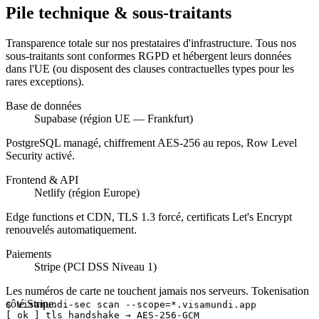
Pile technique & sous-traitants
Transparence totale sur nos prestataires d'infrastructure. Tous nos
sous-traitants sont conformes RGPD et hébergent leurs données
dans l'UE (ou disposent des clauses contractuelles types pour les
rares exceptions).
Base de données
Supabase (région UE — Frankfurt)
PostgreSQL managé, chiffrement AES-256 au repos, Row Level
Security activé.
Frontend & API
Netlify (région Europe)
Edge functions et CDN, TLS 1.3 forcé, certificats Let's Encrypt
renouvelés automatiquement.
Paiements
Stripe (PCI DSS Niveau 1)
Les numéros de carte ne touchent jamais nos serveurs. Tokenisation
$ visamundi-sec scan --scope=*.visamundi.app

[ ok ] tls handshake → AES-256-GCM

côté Stripe.
[ ok ] HSTS preload verified
