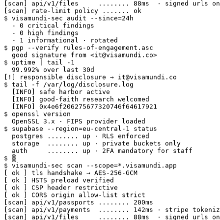
[scan] rate-limit policy ....... ok

$ visamundi-sec audit --since=24h

  - 0 critical findings

  - 0 high findings

  - 1 informational · rotated

$ pgp --verify rules-of-engagement.asc

  good signature from <it@visamundi.co>

$ uptime | tail -1

  99.992% over last 30d

[!] responsible disclosure → it@visamundi.co

$ tail -f /var/log/disclosure.log

  [INFO] safe harbor active

  [INFO] good-faith research welcomed

  [INFO] 0x4e6f206275677320746f64617921

$ openssl version

  OpenSSL 3.x · FIPS provider loaded

$ supabase --region=eu-central-1 status

  postgres ........ up · RLS enforced

  storage  ........ up · private buckets only

  auth     ........ up · 2FA mandatory for staff

$ ▒

$ visamundi-sec scan --scope=*.visamundi.app

[ ok ] tls handshake → AES-256-GCM

[ ok ] HSTS preload verified

[ ok ] CSP header restrictive

[ ok ] CORS origin allow-list strict

[scan] api/v1/passports ........ 200ms

[scan] api/v1/payments  ........ 142ms · stripe tokeniz
[scan] api/v1/files     ........ 88ms  · signed urls on
[scan] rate-limit policy ....... ok
