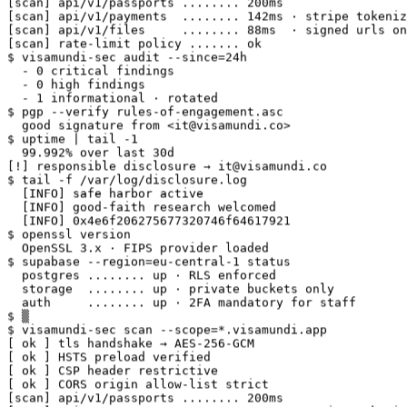
[scan] api/v1/files     ........ 88ms  · signed urls on
[scan] rate-limit policy ....... ok

$ visamundi-sec audit --since=24h

  - 0 critical findings

  - 0 high findings

  - 1 informational · rotated

$ pgp --verify rules-of-engagement.asc

  good signature from <it@visamundi.co>

$ uptime | tail -1

  99.992% over last 30d

[!] responsible disclosure → it@visamundi.co

$ tail -f /var/log/disclosure.log

  [INFO] safe harbor active

  [INFO] good-faith research welcomed

  [INFO] 0x4e6f206275677320746f64617921

$ openssl version

  OpenSSL 3.x · FIPS provider loaded

$ supabase --region=eu-central-1 status

  postgres ........ up · RLS enforced

  storage  ........ up · private buckets only

  auth     ........ up · 2FA mandatory for staff

$ ▒

$ visamundi-sec scan --scope=*.visamundi.app

[ ok ] tls handshake → AES-256-GCM

[ ok ] HSTS preload verified

[ ok ] CSP header restrictive

[ ok ] CORS origin allow-list strict

[scan] api/v1/passports ........ 200ms

[scan] api/v1/payments  ........ 142ms · stripe tokeniz