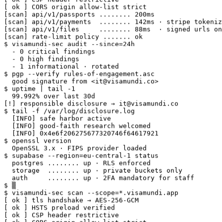
[scan] api/v1/passports ........ 200ms

[scan] api/v1/payments  ........ 142ms · stripe tokeniz
[scan] api/v1/files     ........ 88ms  · signed urls on
[scan] rate-limit policy ....... ok

$ visamundi-sec audit --since=24h

  - 0 critical findings

  - 0 high findings

  - 1 informational · rotated

$ pgp --verify rules-of-engagement.asc

  good signature from <it@visamundi.co>

$ uptime | tail -1

  99.992% over last 30d

[!] responsible disclosure → it@visamundi.co

$ tail -f /var/log/disclosure.log

  [INFO] safe harbor active

  [INFO] good-faith research welcomed

  [INFO] 0x4e6f206275677320746f64617921

$ openssl version

  OpenSSL 3.x · FIPS provider loaded

$ supabase --region=eu-central-1 status

  postgres ........ up · RLS enforced

  storage  ........ up · private buckets only

  auth     ........ up · 2FA mandatory for staff

$ ▒

$ visamundi-sec scan --scope=*.visamundi.app

[ ok ] tls handshake → AES-256-GCM

[ ok ] HSTS preload verified

[ ok ] CSP header restrictive

[ ok ] CORS origin allow-list strict

[scan] api/v1/passports ........ 200ms
