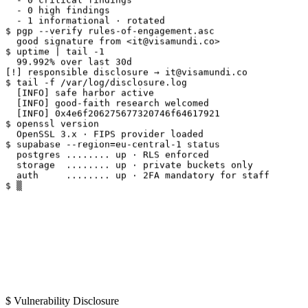
  - 1 informational · rotated

$ pgp --verify rules-of-engagement.asc

  good signature from <it@visamundi.co>

$ uptime | tail -1

  99.992% over last 30d

[!] responsible disclosure → it@visamundi.co

$ tail -f /var/log/disclosure.log

  [INFO] safe harbor active

  [INFO] good-faith research welcomed

  [INFO] 0x4e6f206275677320746f64617921

$ openssl version

  OpenSSL 3.x · FIPS provider loaded

$ supabase --region=eu-central-1 status

  postgres ........ up · RLS enforced

  storage  ........ up · private buckets only

  auth     ........ up · 2FA mandatory for staff

$ ▒
$
Vulnerability Disclosure