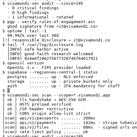
  - 0 critical findings

  - 0 high findings

  - 1 informational · rotated

$ pgp --verify rules-of-engagement.asc

  good signature from <it@visamundi.co>

$ uptime | tail -1

  99.992% over last 30d

[!] responsible disclosure → it@visamundi.co

$ tail -f /var/log/disclosure.log

  [INFO] safe harbor active

  [INFO] good-faith research welcomed

  [INFO] 0x4e6f206275677320746f64617921

$ openssl version

  OpenSSL 3.x · FIPS provider loaded

$ supabase --region=eu-central-1 status

  postgres ........ up · RLS enforced

  storage  ........ up · private buckets only

  auth     ........ up · 2FA mandatory for staff

$ ▒

$ visamundi-sec scan --scope=*.visamundi.app

[ ok ] tls handshake → AES-256-GCM

[ ok ] HSTS preload verified

[ ok ] CSP header restrictive

[ ok ] CORS origin allow-list strict

[scan] api/v1/passports ........ 200ms

[scan] api/v1/payments  ........ 142ms · stripe tokeniz
[scan] api/v1/files     ........ 88ms  · signed urls on
[scan] rate-limit policy ....... ok

$ visamundi-sec audit --since=24h

  - 0 critical findings
