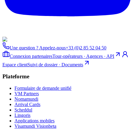
Une question ? Appelez-nous
+33 (0)2 85 52 04 50
Connexion partenaires
Tour-opérateurs · Agences · API
Espace client
Suivi de dossier · Documents
Plateforme
Formulaire de demande unifié
VM Partners
Nomamundi
Arrival Cards
Scheddul
Lingoris
Applications mobiles
Visamundi Vision
beta