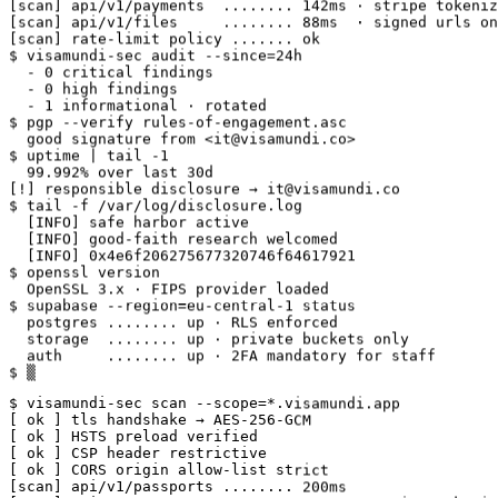
[scan] api/v1/files     ........ 88ms  · signed urls on
[scan] rate-limit policy ....... ok

$ visamundi-sec audit --since=24h

  - 0 critical findings

  - 0 high findings

  - 1 informational · rotated

$ pgp --verify rules-of-engagement.asc

  good signature from <it@visamundi.co>

$ uptime | tail -1

  99.992% over last 30d

[!] responsible disclosure → it@visamundi.co

$ tail -f /var/log/disclosure.log

  [INFO] safe harbor active

  [INFO] good-faith research welcomed

  [INFO] 0x4e6f206275677320746f64617921

$ openssl version

  OpenSSL 3.x · FIPS provider loaded

$ supabase --region=eu-central-1 status

  postgres ........ up · RLS enforced

  storage  ........ up · private buckets only

  auth     ........ up · 2FA mandatory for staff

$ ▒
$ visamundi-sec scan --scope=*.visamundi.app

[ ok ] tls handshake → AES-256-GCM

[ ok ] HSTS preload verified

[ ok ] CSP header restrictive

[ ok ] CORS origin allow-list strict

[scan] api/v1/passports ........ 200ms

[scan] api/v1/payments  ........ 142ms · stripe tokeniz