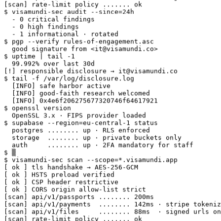
$ visamundi-sec audit --since=24h

  - 0 critical findings

  - 0 high findings

  - 1 informational · rotated

$ pgp --verify rules-of-engagement.asc

  good signature from <it@visamundi.co>

$ uptime | tail -1

  99.992% over last 30d

[!] responsible disclosure → it@visamundi.co

$ tail -f /var/log/disclosure.log

  [INFO] safe harbor active

  [INFO] good-faith research welcomed

  [INFO] 0x4e6f206275677320746f64617921

$ openssl version

  OpenSSL 3.x · FIPS provider loaded

$ supabase --region=eu-central-1 status

  postgres ........ up · RLS enforced

  storage  ........ up · private buckets only

  auth     ........ up · 2FA mandatory for staff

$ ▒

$ visamundi-sec scan --scope=*.visamundi.app

[ ok ] tls handshake → AES-256-GCM

[ ok ] HSTS preload verified

[ ok ] CSP header restrictive

[ ok ] CORS origin allow-list strict

[scan] api/v1/passports ........ 200ms

[scan] api/v1/payments  ........ 142ms · stripe tokeniz
[scan] api/v1/files     ........ 88ms  · signed urls on
[scan] rate-limit policy ....... ok

$ visamundi-sec audit --since=24h
