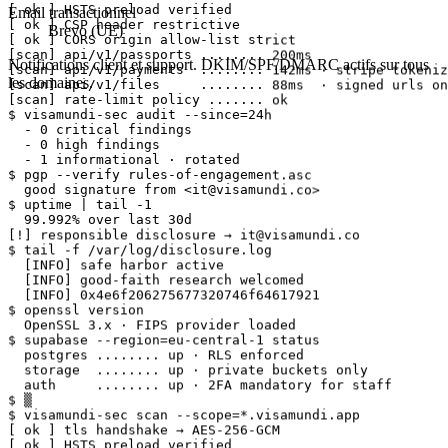
[ ok ] CSP header restrictive

Email transactionnel
[ ok ] CORS origin allow-list strict

Brevo (UE)
[scan] api/v1/passports ........ 200ms

[scan] api/v1/payments  ........ 142ms · stripe tokeniz
Notifications client et support. DKIM/SPF/DMARC actifs sur tous
[scan] api/v1/files     ........ 88ms  · signed urls on
[scan] rate-limit policy ....... ok

les domaines.
$ visamundi-sec audit --since=24h

  - 0 critical findings

  - 0 high findings

  - 1 informational · rotated

$ pgp --verify rules-of-engagement.asc

  good signature from <it@visamundi.co>

$ uptime | tail -1

  99.992% over last 30d

[!] responsible disclosure → it@visamundi.co

$ tail -f /var/log/disclosure.log

  [INFO] safe harbor active

  [INFO] good-faith research welcomed

  [INFO] 0x4e6f206275677320746f64617921

$ openssl version

  OpenSSL 3.x · FIPS provider loaded

$ supabase --region=eu-central-1 status

  postgres ........ up · RLS enforced

  storage  ........ up · private buckets only

  auth     ........ up · 2FA mandatory for staff

$ ▒

$ visamundi-sec scan --scope=*.visamundi.app

[ ok ] tls handshake → AES-256-GCM

[ ok ] HSTS preload verified

[ ok ] CSP header restrictive
