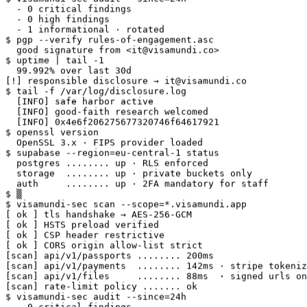
  - 0 high findings

  - 1 informational · rotated

$ pgp --verify rules-of-engagement.asc

  good signature from <it@visamundi.co>

$ uptime | tail -1

  99.992% over last 30d

[!] responsible disclosure → it@visamundi.co

$ tail -f /var/log/disclosure.log

  [INFO] safe harbor active

  [INFO] good-faith research welcomed

  [INFO] 0x4e6f206275677320746f64617921

$ openssl version

  OpenSSL 3.x · FIPS provider loaded

$ supabase --region=eu-central-1 status

  postgres ........ up · RLS enforced

  storage  ........ up · private buckets only

  auth     ........ up · 2FA mandatory for staff

$ ▒

$ visamundi-sec scan --scope=*.visamundi.app

[ ok ] tls handshake → AES-256-GCM

[ ok ] HSTS preload verified

[ ok ] CSP header restrictive

[ ok ] CORS origin allow-list strict

[scan] api/v1/passports ........ 200ms

[scan] api/v1/payments  ........ 142ms · stripe tokeniz
[scan] api/v1/files     ........ 88ms  · signed urls on
[scan] rate-limit policy ....... ok

$ visamundi-sec audit --since=24h

  - 0 critical findings

  - 0 high findings
