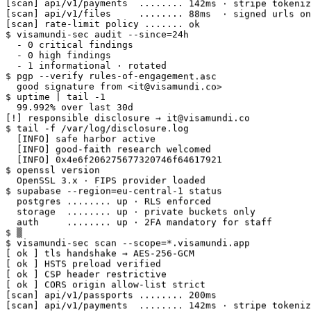
[scan] api/v1/files     ........ 88ms  · signed urls on
[scan] rate-limit policy ....... ok

$ visamundi-sec audit --since=24h

  - 0 critical findings

  - 0 high findings

  - 1 informational · rotated

$ pgp --verify rules-of-engagement.asc

  good signature from <it@visamundi.co>

$ uptime | tail -1

  99.992% over last 30d

[!] responsible disclosure → it@visamundi.co

$ tail -f /var/log/disclosure.log

  [INFO] safe harbor active

  [INFO] good-faith research welcomed

  [INFO] 0x4e6f206275677320746f64617921

$ openssl version

  OpenSSL 3.x · FIPS provider loaded

$ supabase --region=eu-central-1 status

  postgres ........ up · RLS enforced

  storage  ........ up · private buckets only

  auth     ........ up · 2FA mandatory for staff

$ ▒

$ visamundi-sec scan --scope=*.visamundi.app

[ ok ] tls handshake → AES-256-GCM

[ ok ] HSTS preload verified

[ ok ] CSP header restrictive

[ ok ] CORS origin allow-list strict

[scan] api/v1/passports ........ 200ms

[scan] api/v1/payments  ........ 142ms · stripe tokeniz
[scan] api/v1/files     ........ 88ms  · signed urls on