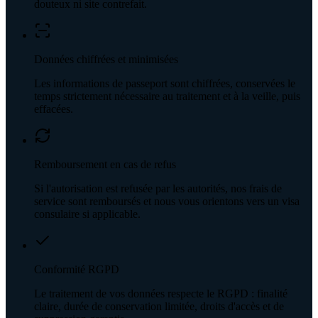
douteux ni site contrefait.
Données chiffrées et minimisées
Les informations de passeport sont chiffrées, conservées le
temps strictement nécessaire au traitement et à la veille, puis
effacées.
Remboursement en cas de refus
Si l'autorisation est refusée par les autorités, nos frais de
service sont remboursés et nous vous orientons vers un visa
consulaire si applicable.
Conformité RGPD
Le traitement de vos données respecte le RGPD : finalité
claire, durée de conservation limitée, droits d'accès et de