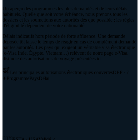
Un aperçu des programmes les plus demandés et de leurs délais
habituels. Quelle que soit votre échéance, nous prenons tous les
dossiers et les soumettons aux autorités dès que possible ; les règles
d'éligibilité dépendent de votre nationalité.
Délais indicatifs hors période de forte affluence. Une demande
déposée tôt laisse le temps de réagir en cas de complément demandé
par les autorités. Les pays qui exigent un véritable visa électronique
(e-Visa Inde, Égypte, Vietnam…) relèvent de notre page e-Visa,
distincte des autorisations de voyage présentées ici.
Les principales autorisations électroniques couvertes
DEP ·
7
✈
Programme
Pays
Délai
🇺🇸
ESTA · USA
Validé
✓