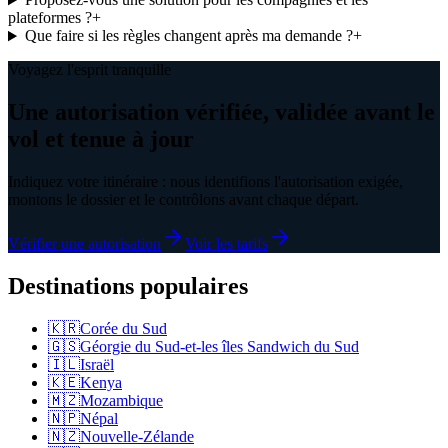
plateformes ?
+
Que faire si les règles changent après ma demande ?
+
Voyagez l'esprit tranquille
Une autorisation vérifiée, validée avant le
vol et tenue à jour
Indiquez votre itinéraire : nous identifions l'autorisation exigée,
montons le dossier et le contrôlons avant chaque départ.
Vérifier une autorisation
Voir les tarifs
Destinations populaires
🇰🇷
Corée du Sud
🇬🇸
Géorgie du Sud-et-les îles Sandwich du Sud
🇮🇱
Israël
🇰🇪
Kenya
🇲🇿
Mozambique
🇳🇵
Népal
🇳🇿
Nouvelle-Zélande