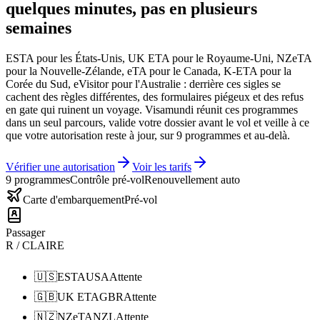
quelques minutes, pas en plusieurs
semaines
ESTA pour les États-Unis, UK ETA pour le Royaume-Uni, NZeTA
pour la Nouvelle-Zélande, eTA pour le Canada, K-ETA pour la
Corée du Sud, eVisitor pour l'Australie : derrière ces sigles se
cachent des règles différentes, des formulaires piégeux et des refus
en gate qui ruinent un voyage. Visamundi réunit ces programmes
dans un seul parcours, valide votre dossier avant le vol et veille à ce
que votre autorisation reste à jour, sur 9 programmes et au-delà.
Vérifier une autorisation
Voir les tarifs
9 programmes
Contrôle pré-vol
Renouvellement auto
Carte d'embarquement
Pré-vol
Passager
R / CLAIRE
🇺🇸
ESTA
USA
Attente
🇬🇧
UK ETA
GBR
Attente
🇳🇿
NZeTA
NZL
Attente