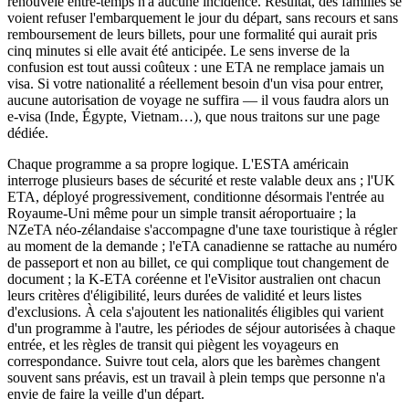
renouvelé entre-temps n'a aucune incidence. Résultat, des familles se
voient refuser l'embarquement le jour du départ, sans recours et sans
remboursement de leurs billets, pour une formalité qui aurait pris
cinq minutes si elle avait été anticipée. Le sens inverse de la
confusion est tout aussi coûteux : une ETA ne remplace jamais un
visa. Si votre nationalité a réellement besoin d'un visa pour entrer,
aucune autorisation de voyage ne suffira — il vous faudra alors un
e-visa (Inde, Égypte, Vietnam…), que nous traitons sur une page
dédiée.
Chaque programme a sa propre logique. L'ESTA américain
interroge plusieurs bases de sécurité et reste valable deux ans ; l'UK
ETA, déployé progressivement, conditionne désormais l'entrée au
Royaume-Uni même pour un simple transit aéroportuaire ; la
NZeTA néo-zélandaise s'accompagne d'une taxe touristique à régler
au moment de la demande ; l'eTA canadienne se rattache au numéro
de passeport et non au billet, ce qui complique tout changement de
document ; la K-ETA coréenne et l'eVisitor australien ont chacun
leurs critères d'éligibilité, leurs durées de validité et leurs listes
d'exclusions. À cela s'ajoutent les nationalités éligibles qui varient
d'un programme à l'autre, les périodes de séjour autorisées à chaque
entrée, et les règles de transit qui piègent les voyageurs en
correspondance. Suivre tout cela, alors que les barèmes changent
souvent sans préavis, est un travail à plein temps que personne n'a
envie de faire la veille d'un départ.