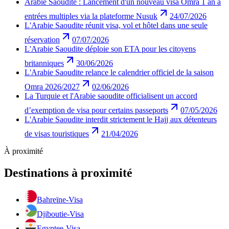
Arabie Saoudite : Lancement d'un nouveau visa Omra 1 an à
entrées multiples via la plateforme Nusuk
24/07/2026
L'Arabie Saoudite réunit visa, vol et hôtel dans une seule
réservation
07/07/2026
L'Arabie Saoudite déploie son ETA pour les citoyens
britanniques
30/06/2026
L'Arabie Saoudite relance le calendrier officiel de la saison
Omra 2026/2027
02/06/2026
La Turquie et l'Arabie saoudite officialisent un accord
d’exemption de visa pour certains passeports
07/05/2026
L'Arabie Saoudite interdit strictement le Hajj aux détenteurs
de visas touristiques
21/04/2026
À proximité
Destinations à proximité
Bahreïn
e-Visa
Djibouti
e-Visa
Egypte
e-Visa