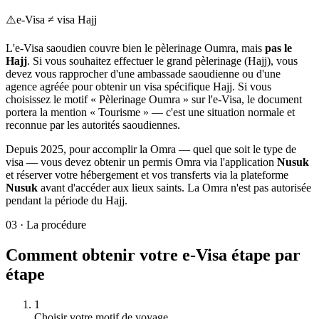
⚠️
e-Visa ≠ visa Hajj
L'e-Visa saoudien couvre bien le pèlerinage Oumra, mais
pas le
Hajj
. Si vous souhaitez effectuer le grand pèlerinage (Hajj), vous
devez vous rapprocher d'une ambassade saoudienne ou d'une
agence agréée pour obtenir un visa spécifique Hajj. Si vous
choisissez le motif « Pèlerinage Oumra » sur l'e-Visa, le document
portera la mention « Tourisme » — c'est une situation normale et
reconnue par les autorités saoudiennes.
Depuis 2025, pour accomplir la Omra — quel que soit le type de
visa — vous devez obtenir un permis Omra via l'application
Nusuk
et réserver votre hébergement et vos transferts via la plateforme
Nusuk
avant d'accéder aux lieux saints. La Omra n'est pas autorisée
pendant la période du Hajj.
03
·
La procédure
Comment obtenir votre e-Visa étape par
étape
1
Choisir votre motif de voyage