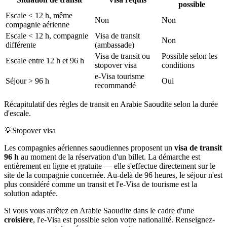
possible
Escale < 12 h, même
Non
Non
compagnie aérienne
Escale < 12 h, compagnie
Visa de transit
Non
différente
(ambassade)
Visa de transit ou
Possible selon les
Escale entre 12 h et 96 h
stopover visa
conditions
e-Visa tourisme
Séjour > 96 h
Oui
recommandé
Récapitulatif des règles de transit en Arabie Saoudite selon la durée
d'escale.
💡
Stopover visa
Les compagnies aériennes saoudiennes proposent un
visa de transit
96 h
au moment de la réservation d'un billet. La démarche est
entièrement en ligne et gratuite — elle s'effectue directement sur le
site de la compagnie concernée. Au-delà de 96 heures, le séjour n'est
plus considéré comme un transit et l'e-Visa de tourisme est la
solution adaptée.
Si vous vous arrêtez en Arabie Saoudite dans le cadre d'une
croisière
, l'e-Visa est possible selon votre nationalité. Renseignez-