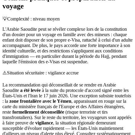
voyage
💡
Complexité : niveau moyen
L'Arabie Saoudite peut se révéler complexe lors de la constitution
d'un dossier pour un voyage en famille avec des mineurs : chaque
enfant doit disposer de son propre e-Visa, rattaché à celui d'un adulte
accompagnant. De plus, le pays accorde une forte importance à son
identité culturelle, et des restrictions s'appliquent aux conditions
d'immigration — en particulier durant la période du Hajj, pendant
laquelle l'émission des e-Visas est suspendue.
⚠️
Situation sécuritaire : vigilance accrue
La recommandation qui déconseillait de se rendre en Arabie
Saoudite
a été levée
à la suite du protocole d'accord signé entre les
États-Unis et l'Iran le 17 juin 2026. Une exception subsiste toutefois
: la
zone frontalière avec le Yémen
, apparaissant en rouge sur la
carte du ministère français de l'Europe et des Affaires étrangères,
reste
formellement déconseillée
(risque terroriste et tirs
transfrontaliers). Sur le reste du territoire, les voyageurs sont appelés
à faire preuve de
vigilance
, la situation régionale demeurant
susceptible d'évoluer rapidement — les États-Unis maintiennent
d'ailleurs un niveau d'alerte plus élevé. Consultez systématiquement