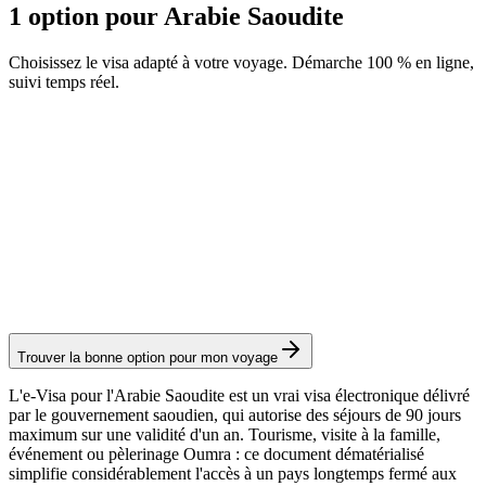
1 option pour Arabie Saoudite
Choisissez le visa adapté à votre voyage. Démarche 100 % en ligne,
suivi temps réel.
eVisa - Hors nationalités du Maghreb
Service Visamundi : 49 € TTC
Frais consulaires : ≈ 95 €
(
403 SAR
)
Visa électronique
Trouver la bonne option pour mon voyage
L'e-Visa pour l'Arabie Saoudite est un vrai visa électronique délivré
par le gouvernement saoudien, qui autorise des séjours de 90 jours
maximum sur une validité d'un an. Tourisme, visite à la famille,
événement ou pèlerinage Oumra : ce document dématérialisé
simplifie considérablement l'accès à un pays longtemps fermé aux