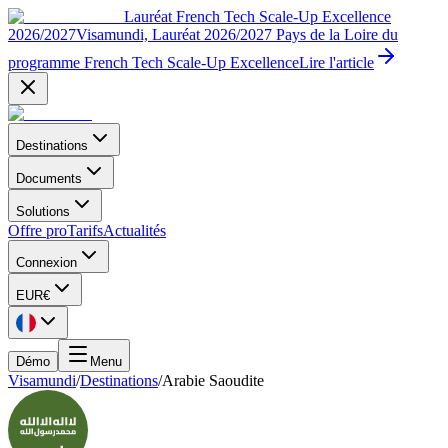
Lauréat French Tech Scale-Up Excellence
2026/2027
Visamundi, Lauréat 2026/2027 Pays de la Loire du
programme French Tech Scale-Up Excellence
Lire l'article
Destinations
Documents
Solutions
Offre pro
Tarifs
Actualités
Connexion
EUR
€
Démo
Menu
Visamundi
/
Destinations
/
Arabie Saoudite