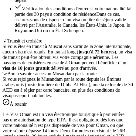
départ.
Vérification des conditions d'entrée si votre nationalité fait
partie des 30 pays à condition de résidence
Dans ce cas,
assurez-vous de disposer d'un visa ou titre de séjour valide
délivré par l'Australie, le Canada, les États-Unis, le Japon, le
Royaume-Uni ou un État Schengen.
💡
Transit et croisière
Si vous êtes en transit à Muscat sans sortir de la zone internationale,
aucun visa n'est requis. En transit long (
jusqu'à 72 heures
), un visa
de transit peut être obtenu via votre compagnie aérienne. Les
passagers de croisières en escale à Oman peuvent bénéficier d'un
visa de 10 jours gratuit
délivré au port d'arrivée.
💡
Bon à savoir : accès au Musandam par la route
Si vous rejoignez le Musandam par la route depuis les Émirats
arabes unis (poste frontière de Dibba Al Hisn), une taxe locale de 30
AED est à régler par carte bancaire, en plus des conditions de
visa/passeport habituelles.
À retenir
L'e-Visa Oman est un visa électronique touristique à part entière —
pas une autorisation de type ETA. Il est obligatoire dès lors que
votre nationalité n'est pas dispensée de visa pour Oman, ou que
votre séjour dépasse 14 jours. Deux formules coexistent : le 26B