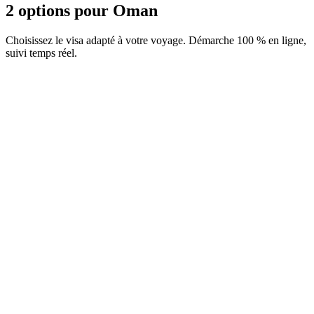
2 options pour Oman
Choisissez le visa adapté à votre voyage. Démarche 100 % en ligne,
suivi temps réel.
Visa 1 an
Service Visamundi : 39 € TTC
Frais consulaires : ≈ 115 €
(
50 OMR
)
Visa électronique
Visa 30 jours
Service Visamundi : 39 € TTC