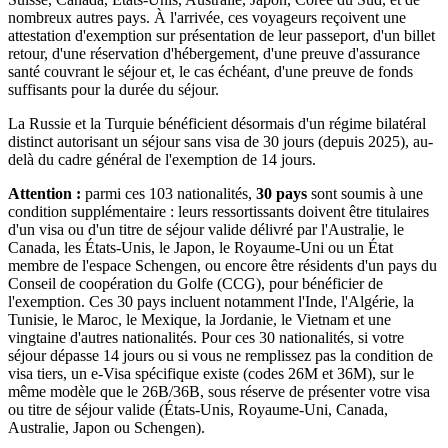
nombreux autres pays. À l'arrivée, ces voyageurs reçoivent une
attestation d'exemption sur présentation de leur passeport, d'un billet
retour, d'une réservation d'hébergement, d'une preuve d'assurance
santé couvrant le séjour et, le cas échéant, d'une preuve de fonds
suffisants pour la durée du séjour.
La Russie et la Turquie bénéficient désormais d'un régime bilatéral
distinct autorisant un séjour sans visa de 30 jours (depuis 2025), au-
delà du cadre général de l'exemption de 14 jours.
Attention :
parmi ces 103 nationalités,
30 pays
sont soumis à une
condition supplémentaire : leurs ressortissants doivent être titulaires
d'un visa ou d'un titre de séjour valide délivré par l'Australie, le
Canada, les États-Unis, le Japon, le Royaume-Uni ou un État
membre de l'espace Schengen, ou encore être résidents d'un pays du
Conseil de coopération du Golfe (CCG), pour bénéficier de
l'exemption. Ces 30 pays incluent notamment l'Inde, l'Algérie, la
Tunisie, le Maroc, le Mexique, la Jordanie, le Vietnam et une
vingtaine d'autres nationalités. Pour ces 30 nationalités, si votre
séjour dépasse 14 jours ou si vous ne remplissez pas la condition de
visa tiers, un e-Visa spécifique existe (codes 26M et 36M), sur le
même modèle que le 26B/36B, sous réserve de présenter votre visa
ou titre de séjour valide (États-Unis, Royaume-Uni, Canada,
Australie, Japon ou Schengen).