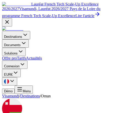
Lauréat French Tech Scale-Up Excellence
2026/2027
Visamundi, Lauréat 2026/2027 Pays de la Loire du
programme French Tech Scale-Up Excellence
Lire l'article
Destinations
Documents
Solutions
Offre pro
Tarifs
Actualités
Connexion
EUR
€
Démo
Menu
Visamundi
/
Destinations
/
Oman