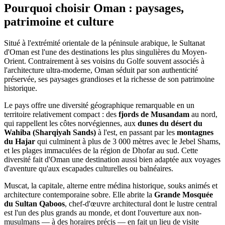
Pourquoi choisir Oman : paysages,
patrimoine et culture
Situé à l'extrémité orientale de la péninsule arabique, le Sultanat
d'Oman est l'une des destinations les plus singulières du Moyen-
Orient. Contrairement à ses voisins du Golfe souvent associés à
l'architecture ultra-moderne, Oman séduit par son authenticité
préservée, ses paysages grandioses et la richesse de son patrimoine
historique.
Le pays offre une diversité géographique remarquable en un
territoire relativement compact : des
fjords de Musandam
au nord,
qui rappellent les côtes norvégiennes, aux
dunes du désert du
Wahiba (Sharqiyah Sands)
à l'est, en passant par les
montagnes
du Hajar
qui culminent à plus de 3 000 mètres avec le Jebel Shams,
et les plages immaculées de la région de Dhofar au sud. Cette
diversité fait d'Oman une destination aussi bien adaptée aux voyages
d'aventure qu'aux escapades culturelles ou balnéaires.
Muscat, la capitale, alterne entre médina historique, souks animés et
architecture contemporaine sobre. Elle abrite la
Grande Mosquée
du Sultan Qaboos
, chef-d'œuvre architectural dont le lustre central
est l'un des plus grands au monde, et dont l'ouverture aux non-
musulmans — à des horaires précis — en fait un lieu de visite