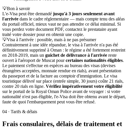
💡
Bon à savoir
L'e-Visa peut être demandé
jusqu'à 3 jours seulement avant
l'arrivée
dans le cadre réglementaire — mais compte tenu des aléas
du portail officiel, mieux vaut ne pas attendre ce délai minimal. Si
vous perdez votre document PDF, contactez le prestataire ayant
traité votre dossier pour en obtenir une copie.
💡
Visa à l'arrivée : possible, mais à ne pas présumer
Contrairement à une idée répandue, le visa à l'arrivée n'a pas été
définitivement supprimé à Oman : le régime a été fortement restreint
en 2018-2019, mais un
guichet de délivrance à l'arrivée
reste
ouvert à l'aéroport de Muscat pour
certaines nationalités éligibles
.
Le paiement s'effectue en espèces au bureau des visas (devises
étrangères acceptées, monnaie rendue en rials), avant présentation
du passeport et de la facture au comptoir d'immigration. Le visa
touristique délivré sur place (entrée simple, 30 jours) coûte 21 rials,
contre 20 rials en ligne.
Vérifiez impérativement votre éligibilité
sur le portail de la Royal Oman Police avant de voyager : si votre
nationalité n'est pas éligible, l'e-Visa doit être obtenu avant le départ,
faute de quoi l'embarquement peut vous être refusé.
04
·
Tarifs & délais
Frais consulaires, délais de traitement et