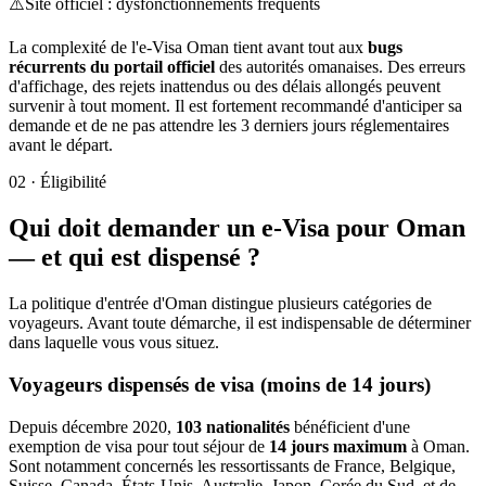
⚠️
Site officiel : dysfonctionnements fréquents
La complexité de l'e-Visa Oman tient avant tout aux
bugs
récurrents du portail officiel
des autorités omanaises. Des erreurs
d'affichage, des rejets inattendus ou des délais allongés peuvent
survenir à tout moment. Il est fortement recommandé d'anticiper sa
demande et de ne pas attendre les 3 derniers jours réglementaires
avant le départ.
02
·
Éligibilité
Qui doit demander un e-Visa pour Oman
— et qui est dispensé ?
La politique d'entrée d'Oman distingue plusieurs catégories de
voyageurs. Avant toute démarche, il est indispensable de déterminer
dans laquelle vous vous situez.
Voyageurs dispensés de visa (moins de 14 jours)
Depuis décembre 2020,
103 nationalités
bénéficient d'une
exemption de visa pour tout séjour de
14 jours maximum
à Oman.
Sont notamment concernés les ressortissants de France, Belgique,
Suisse, Canada, États-Unis, Australie, Japon, Corée du Sud, et de