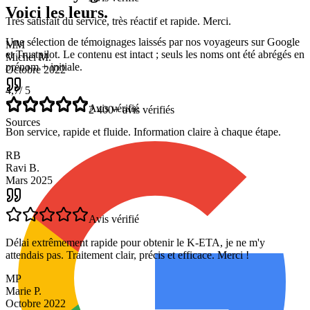
Voici les leurs.
Avis vérifié
Une sélection de témoignages laissés par nos voyageurs sur Google
et Trustpilot. Le contenu est intact ; seuls les noms ont été abrégés en
Très satisfait du service, très réactif et rapide. Merci.
prénom + initiale.
MM
4,7
/ 5
Michel M.
2 400+ avis vérifiés
Octobre 2022
Sources
Avis vérifié
Bon service, rapide et fluide. Information claire à chaque étape.
RB
Ravi B.
Mars 2025
Avis vérifié
Délai extrêmement rapide pour obtenir le K-ETA, je ne m'y
attendais pas. Traitement clair, précis et efficace. Merci !