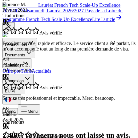
Traduction anglaise de 4 résultats PCR pour voyage en Grèce en
Lauréat French Tech Scale-Up Excellence
moins d'une heure. Un grand merci pour votre efficacité.
2026/2027
Visamundi, Lauréat 2026/2027 Pays de la Loire du
FM
programme French Tech Scale-Up Excellence
Lire l'article
Florence M.
Février 2021
Traductions
Destinations
Avis vérifié
Documents
Excellent service, rapide et efficace. Le service client a été parfait, ils
Solutions
m'ont accompagné tout au long de ma première demande de visa.
Offre pro
Tarifs
Actualités
AB
Connexion
Abdoulaye B.
Décembre 2024
EUR
€
Avis vérifié
Démo
Menu
Service très professionnel et impeccable. Merci beaucoup.
Vos retours
BE
Badr E.
2 400+ voyageurs nous ont laissé un avis.
Avril 2025