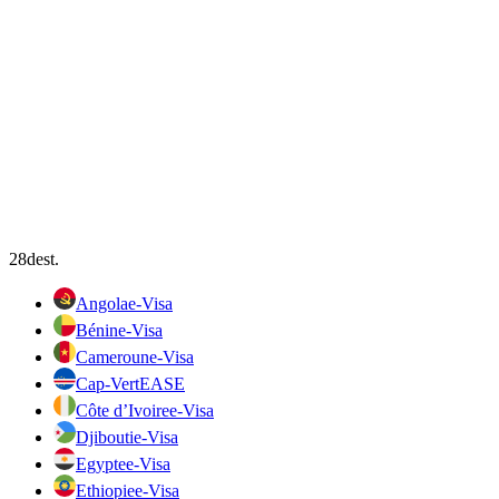
28
dest.
Angola
e-Visa
Bénin
e-Visa
Cameroun
e-Visa
Cap-Vert
EASE
Côte d’Ivoire
e-Visa
Djibouti
e-Visa
Egypte
e-Visa
Ethiopie
e-Visa