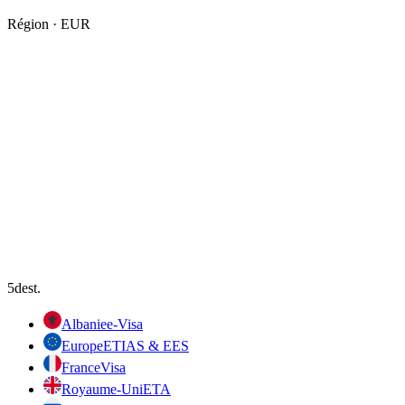
Région
·
EUR
5
dest.
Albanie
e-Visa
Europe
ETIAS & EES
France
Visa
Royaume-Uni
ETA