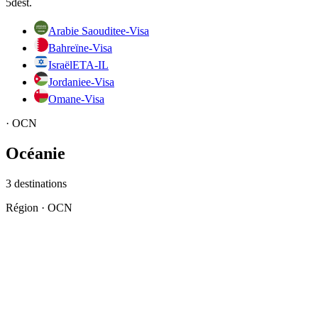
5
dest.
Arabie Saoudite
e-Visa
Bahreïn
e-Visa
Israël
ETA-IL
Jordanie
e-Visa
Oman
e-Visa
·
OCN
Océanie
3
destinations
Région
·
OCN