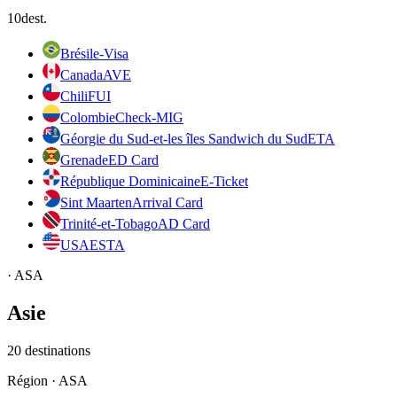
10
dest.
Brésil
e-Visa
Canada
AVE
Chili
FUI
Colombie
Check-MIG
Géorgie du Sud-et-les îles Sandwich du Sud
ETA
Grenade
ED Card
République Dominicaine
E-Ticket
Sint Maarten
Arrival Card
Trinité-et-Tobago
AD Card
USA
ESTA
·
ASA
Asie
20
destinations
Région
·
ASA