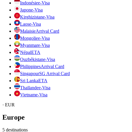
Indonésie
e-Visa
Japon
e-Visa
Kirghizistan
e-Visa
Laos
e-Visa
Malaisie
Arrival Card
Mongolie
e-Visa
Myanmar
e-Visa
Népal
ETA
Ouzbékistan
e-Visa
Philippines
Arrival Card
Singapour
SG Arrival Card
Sri Lanka
ETA
Thaïlande
e-Visa
Vietnam
e-Visa
·
EUR
Europe
5
destinations