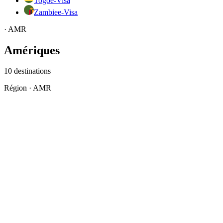
Togo
e-Visa
Zambie
e-Visa
·
AMR
Amériques
10
destinations
Région
·
AMR