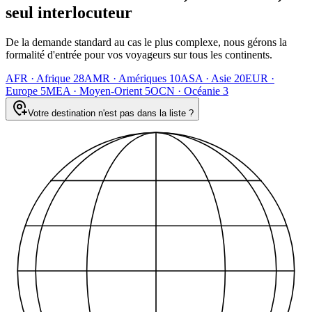
seul interlocuteur
De la demande standard au cas le plus complexe, nous gérons la
formalité d'entrée pour vos voyageurs sur tous les continents.
AFR
·
Afrique
28
AMR
·
Amériques
10
ASA
·
Asie
20
EUR
·
Europe
5
MEA
·
Moyen-Orient
5
OCN
·
Océanie
3
Votre destination n'est pas dans la liste ?