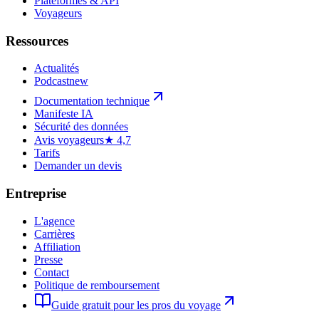
Plateformes & API
Voyageurs
Ressources
Actualités
Podcast
new
Documentation technique
Manifeste IA
Sécurité des données
Avis voyageurs
★ 4,7
Tarifs
Demander un devis
Entreprise
L'agence
Carrières
Affiliation
Presse
Contact
Politique de remboursement
Guide gratuit pour les pros du voyage