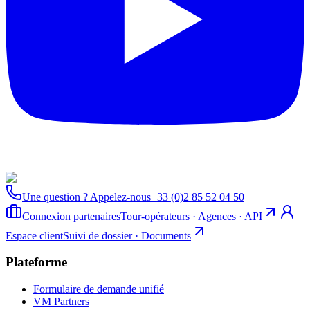
Une question ? Appelez-nous
+33 (0)2 85 52 04 50
Connexion partenaires
Tour-opérateurs · Agences · API
Espace client
Suivi de dossier · Documents
Plateforme
Formulaire de demande unifié
VM Partners