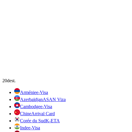
20
dest.
Arménie
e-Visa
Azerbaïdjan
ASAN Viza
Cambodge
e-Visa
Chine
Arrival Card
Corée du Sud
K-ETA
Inde
e-Visa