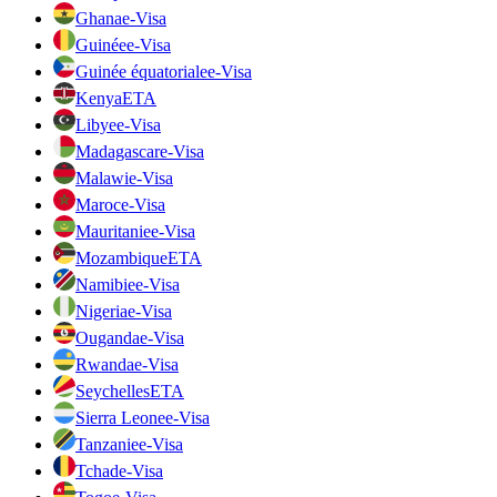
Ghana
e-Visa
Guinée
e-Visa
Guinée équatoriale
e-Visa
Kenya
ETA
Libye
e-Visa
Madagascar
e-Visa
Malawi
e-Visa
Maroc
e-Visa
Mauritanie
e-Visa
Mozambique
ETA
Namibie
e-Visa
Nigeria
e-Visa
Ouganda
e-Visa
Rwanda
e-Visa
Seychelles
ETA
Sierra Leone
e-Visa
Tanzanie
e-Visa
Tchad
e-Visa