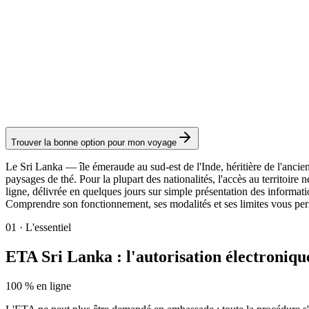
ETA Transit
Service Visamundi : 39 € TTC
Visa électronique
Trouver la bonne option pour mon voyage
Le Sri Lanka — île émeraude au sud-est de l'Inde, héritière de l'ancie
paysages de thé. Pour la plupart des nationalités, l'accès au territoir
ligne, délivrée en quelques jours sur simple présentation des informatio
Comprendre son fonctionnement, ses modalités et ses limites vous per
01
·
L'essentiel
ETA Sri Lanka : l'autorisation électronique
100 % en ligne