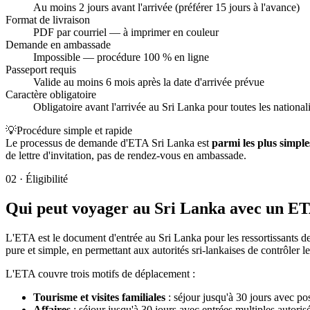
Au moins 2 jours avant l'arrivée (préférer 15 jours à l'avance)
Format de livraison
PDF par courriel — à imprimer en couleur
Demande en ambassade
Impossible — procédure 100 % en ligne
Passeport requis
Valide au moins 6 mois après la date d'arrivée prévue
Caractère obligatoire
Obligatoire avant l'arrivée au Sri Lanka pour toutes les nationali
💡
Procédure simple et rapide
Le processus de demande d'ETA Sri Lanka est
parmi les plus simpl
de lettre d'invitation, pas de rendez-vous en ambassade.
02
·
Éligibilité
Qui peut voyager au Sri Lanka avec un ETA
L'ETA est le document d'entrée au Sri Lanka pour les ressortissants de
pure et simple, en permettant aux autorités sri-lankaises de contrôler l
L'ETA couvre trois motifs de déplacement :
Tourisme et visites familiales
: séjour jusqu'à 30 jours avec poss
Affaires
: séjour jusqu'à 30 jours avec entrées multiples autoris