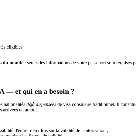
tés éligibles
es du monde
: seules les informations de votre passeport sont requises p
 — et qui en a besoin ?
s nationalités
déjà dispensées
de visa consulaire traditionnel. Il consti
es arrivées en amont.
ibilité d'entrer deux fois sur la validité de l'autorisation ;
ées pendant les 6 mois de validité ;