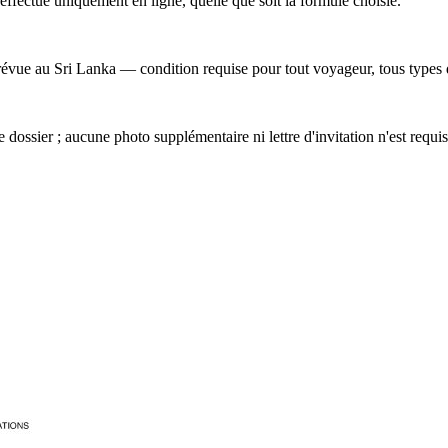
ffectue uniquement en ligne, quelle que soit la formule choisie.
 prévue au Sri Lanka — condition requise pour tout voyageur, tous type
 dossier ; aucune photo supplémentaire ni lettre d'invitation n'est requis