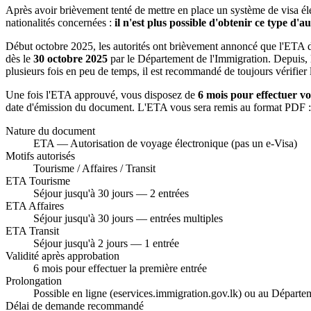
Après avoir brièvement tenté de mettre en place un système de visa éle
nationalités concernées :
il n'est plus possible d'obtenir ce type d'
Début octobre 2025, les autorités ont brièvement annoncé que l'ETA dev
dès le
30 octobre 2025
par le Département de l'Immigration. Depuis,
plusieurs fois en peu de temps, il est recommandé de toujours vérifier 
Une fois l'ETA approuvé, vous disposez de
6 mois pour effectuer v
date d'émission du document. L'ETA vous sera remis au format PDF : i
Nature du document
ETA — Autorisation de voyage électronique (pas un e-Visa)
Motifs autorisés
Tourisme / Affaires / Transit
ETA Tourisme
Séjour jusqu'à 30 jours — 2 entrées
ETA Affaires
Séjour jusqu'à 30 jours — entrées multiples
ETA Transit
Séjour jusqu'à 2 jours — 1 entrée
Validité après approbation
6 mois pour effectuer la première entrée
Prolongation
Possible en ligne (eservices.immigration.gov.lk) ou au Départe
Délai de demande recommandé