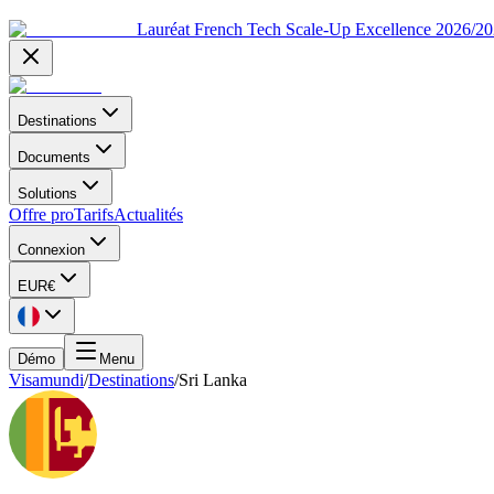
Lauréat French Tech Scale-Up Excellence 2026/2
Destinations
Documents
Solutions
Offre pro
Tarifs
Actualités
Connexion
EUR
€
Démo
Menu
Visamundi
/
Destinations
/
Sri Lanka