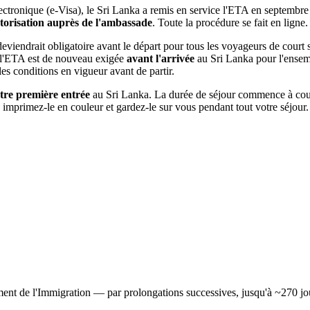
ctronique (e-Visa), le Sri Lanka a remis en service l'ETA en septembre 
autorisation auprès de l'ambassade
. Toute la procédure se fait en ligne.
iendrait obligatoire avant le départ pour tous les voyageurs de court sé
 l'ETA est de nouveau exigée
avant l'arrivée
au Sri Lanka pour l'ensemb
les conditions en vigueur avant de partir.
otre première entrée
au Sri Lanka. La durée de séjour commence à courir 
mprimez-le en couleur et gardez-le sur vous pendant tout votre séjour.
ment de l'Immigration — par prolongations successives, jusqu'à ~270 jou