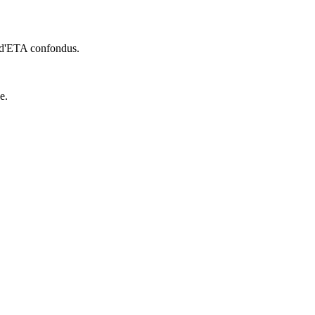
s d'ETA confondus.
e.