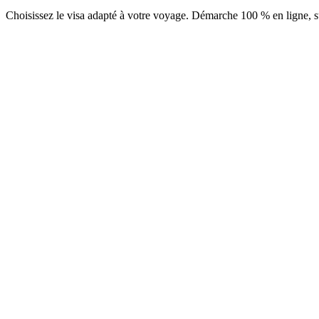
Choisissez le visa adapté à votre voyage. Démarche 100 % en ligne, su
ETA Business
Service Visamundi : 39 € TTC
Frais consulaires : ≈ 50 €
(
55 USD
)
Autorisation
ETA Tourisme 30 jours
Service Visamundi : 39 € TTC
Frais consulaires : ≈ 45 €
(
50 USD
)
Autorisation