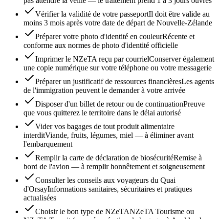
pas attendre la veille — le traitement prend 1 à 3 jours ouvrés
Vérifier la validité de votre passeport
Il doit être valide au
moins 3 mois après votre date de départ de Nouvelle-Zélande
Préparer votre photo d'identité en couleur
Récente et
conforme aux normes de photo d'identité officielle
Imprimer le NZeTA reçu par courriel
Conserver également
une copie numérique sur votre téléphone ou votre messagerie
Préparer un justificatif de ressources financières
Les agents
de l'immigration peuvent le demander à votre arrivée
Disposer d'un billet de retour ou de continuation
Preuve
que vous quitterez le territoire dans le délai autorisé
Vider vos bagages de tout produit alimentaire
interdit
Viande, fruits, légumes, miel — à éliminer avant
l'embarquement
Remplir la carte de déclaration de biosécurité
Remise à
bord de l'avion — à remplir honnêtement et soigneusement
Consulter les conseils aux voyageurs du Quai
d'Orsay
Informations sanitaires, sécuritaires et pratiques
actualisées
Choisir le bon type de NZeTA
NZeTA Tourisme ou