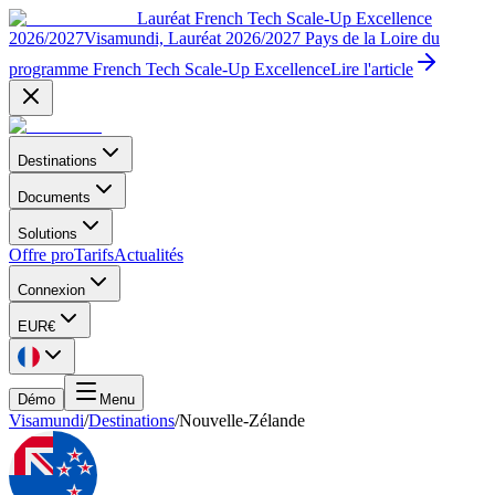
Lauréat French Tech Scale-Up Excellence
2026/2027
Visamundi, Lauréat 2026/2027 Pays de la Loire du
programme French Tech Scale-Up Excellence
Lire l'article
Destinations
Documents
Solutions
Offre pro
Tarifs
Actualités
Connexion
EUR
€
Démo
Menu
Visamundi
/
Destinations
/
Nouvelle-Zélande