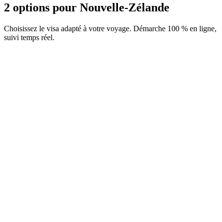
2 options pour Nouvelle-Zélande
Choisissez le visa adapté à votre voyage. Démarche 100 % en ligne,
suivi temps réel.
NZeTA
Service Visamundi : 39 € TTC
Frais consulaires : ≈ 65 €
(
123 NZD
)
Autorisation
NZeTA Transit (pas de récupération des bagages)
Service Visamundi : 39 € TTC