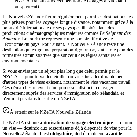
NZeTA Transit (sans récupération de bagages à Auckland
uniquement)
La Nouvelle-Zélande figure régulièrement parmi les destinations les
plus prisées pour les voyages longue distance, notamment grâce à la
popularité internationale de ses paysages illustrés dans des
productions cinématographiques majeures comme
Le Seigneur des
Anneaux
. Le tourisme représente une part significative de
l'économie du pays. Pour autant, la Nouvelle-Zélande reste une
destination qui exige une préparation rigoureuse, tant sur le plan des
formalités administratives que sur celui des règles sanitaires et
environnementales.
Si vous envisagez un séjour plus long que celui permis par le
NZeTA — pour travailler, étudier ou vous installer durablement —
d'autres types de visas existent, notamment le visa vacances-travail.
Ces démarches relèvent d'un processus distinct, à engager
directement auprès des services d'immigration néo-zélandais, et
n'entrent pas dans le cadre du NZeTA.
À retenir sur le NZeTA Nouvelle-Zélande
Le NZeTA est une
autorisation de voyage électronique
— et non
un visa — destinée aux ressortissants déjà dispensés de visa pour la
Nouvelle-Zélande. Il est
obligatoire
, doit être obtenu
avant le