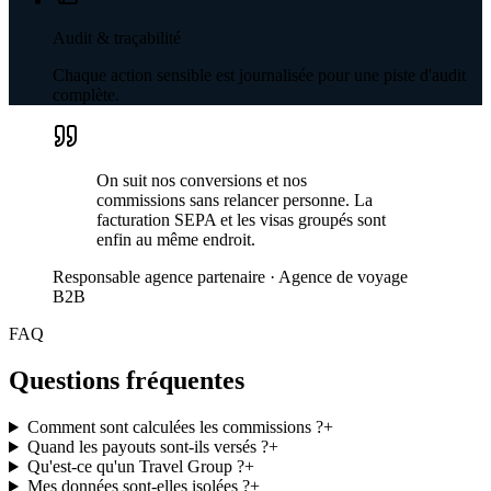
Audit & traçabilité
Chaque action sensible est journalisée pour une piste d'audit
complète.
On suit nos conversions et nos
commissions sans relancer personne. La
facturation SEPA et les visas groupés sont
enfin au même endroit.
Responsable agence partenaire
·
Agence de voyage
B2B
FAQ
Questions fréquentes
Comment sont calculées les commissions ?
+
Quand les payouts sont-ils versés ?
+
Qu'est-ce qu'un Travel Group ?
+
Mes données sont-elles isolées ?
+