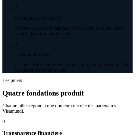
✗
Facturation à réconcilier
Factures, payouts et mandats SEPA vivent dans des outils
séparés, jamais à jour ensemble.
✗
Tracking non fiable
Les liens d'affiliation mal attribués font perdre des conversions
et faussent les commissions.
Les piliers
Quatre fondations produit
Chaque pilier répond à une douleur concrète des partenaires
Visamundi.
01
Transparence financière