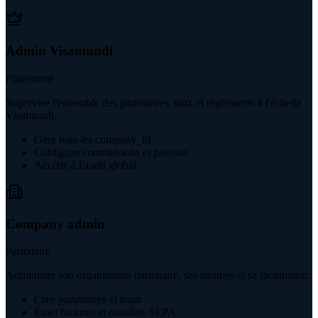
Admin Visamundi
Plateforme
Supervise l'ensemble des partenaires, taux et règlements à l'échelle
Visamundi.
Gère tous les company_id
Configure commissions et payouts
Accède à l'audit global
Company admin
Partenaire
Administre son organisation partenaire, ses équipes et sa facturation.
Crée partenaires et team
Émet factures et mandats SEPA