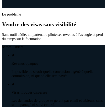
Le problème
Vendre des visas sans visibilité
Sans outil dédié, un partenaire pilote ses revenus à l'aveugle et perd
du temps sur la facturation.
before · stderr
✗
Revenus opaques
Impossible de savoir quelle conversion a généré quelle
commission, ni quand elle sera payée.
✗
Visas groupés dispersés
Les demandes de groupe se gèrent par email et tableurs, sans
statut partagé ni suivi central.