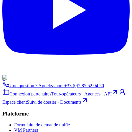
Une question ? Appelez-nous
+33 (0)2 85 52 04 50
Connexion partenaires
Tour-opérateurs · Agences · API
Espace client
Suivi de dossier · Documents
Plateforme
Formulaire de demande unifié
VM Partners