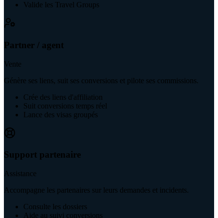
Valide les Travel Groups
Partner / agent
Vente
Génère ses liens, suit ses conversions et pilote ses commissions.
Crée des liens d'affiliation
Suit conversions temps réel
Lance des visas groupés
Support partenaire
Assistance
Accompagne les partenaires sur leurs demandes et incidents.
Consulte les dossiers
Aide au suivi conversions