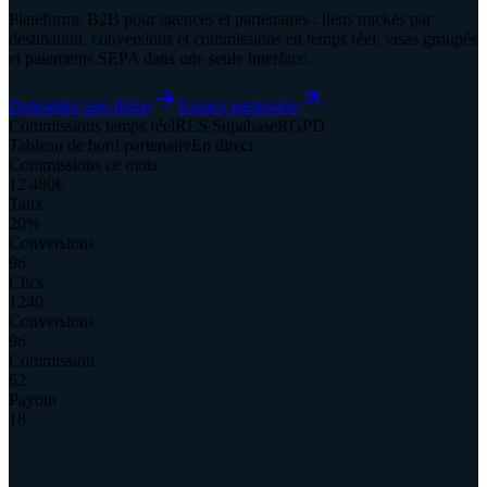
Plateforme B2B pour agences et partenaires : liens trackés par
destination, conversions et commissions en temps réel, visas groupés
et paiements SEPA dans une seule interface.
Demander une démo
Espace partenaire
Commissions temps réel
RLS Supabase
RGPD
Tableau de bord partenaire
En direct
Commissions ce mois
12 480
€
Taux
20%
Conversions
96
Clics
1240
Conversions
96
Commission
62
Payout
18