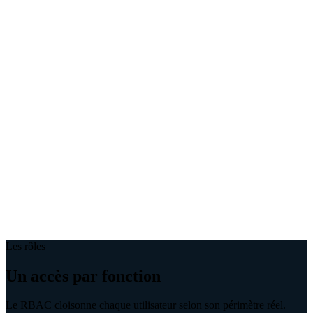
Les rôles
Un accès par fonction
Le RBAC cloisonne chaque utilisateur selon son périmètre réel.