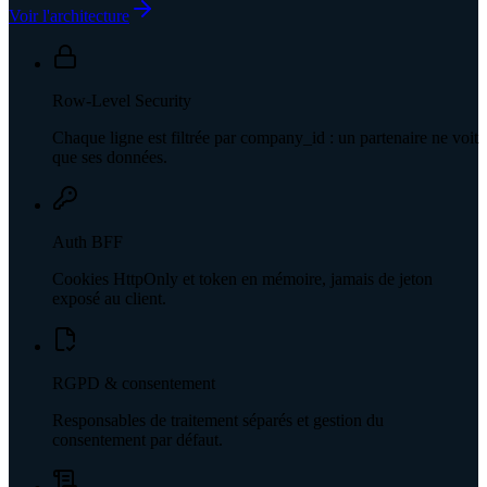
Voir l'architecture
Row-Level Security
Chaque ligne est filtrée par company_id : un partenaire ne voit
que ses données.
Auth BFF
Cookies HttpOnly et token en mémoire, jamais de jeton
exposé au client.
RGPD & consentement
Responsables de traitement séparés et gestion du
consentement par défaut.