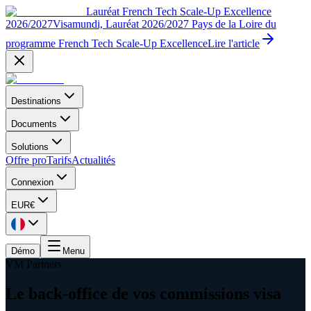
Lauréat French Tech Scale-Up Excellence
2026/2027
Visamundi, Lauréat 2026/2027 Pays de la Loire du
programme French Tech Scale-Up Excellence
Lire l'article
Destinations
Documents
Solutions
Offre pro
Tarifs
Actualités
Connexion
EUR
€
Démo
Menu
VM Partners
Le back-office de vos commissions visa