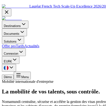
Lauréat French Tech Scale-Up Excellence 2026/2
Destinations
Documents
Solutions
Offre pro
Tarifs
Actualités
Connexion
EUR
€
Démo
Menu
Mobilité internationale d'entreprise
La mobilité de vos talents, sous contrôle.
Nomamundi centralise, sécurise et accélère la gestion des visas profess
humaines et les cabinets d'avocats, du premier formulaire jusqu'à la dél