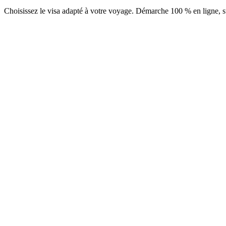
Choisissez le visa adapté à votre voyage. Démarche 100 % en ligne, su
Carte d'Arrivée All Indonesia
Service Visamundi : 29 € TTC
Carte d'arrivée
Visa à l'arrivée (ex e-VOA) 30 jours
Service Visamundi : 39 € TTC
Frais consulaires : ≈ 25 €
(
500 000 IDR
)
Visa électronique