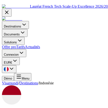
Lauréat French Tech Scale-Up Excellence 2026/2
Destinations
Documents
Solutions
Offre pro
Tarifs
Actualités
Connexion
EUR
€
Démo
Menu
Visamundi
/
Destinations
/
Indonésie