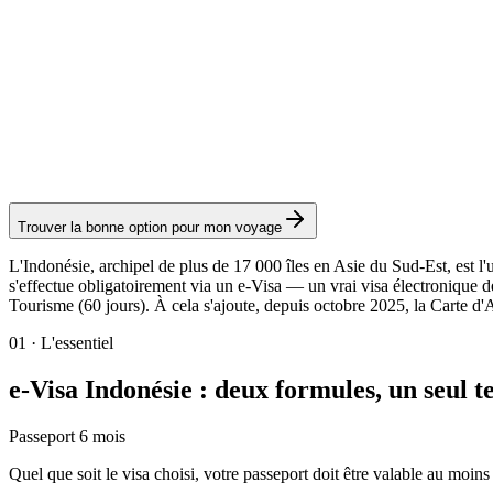
Visa de Tourisme 60 jours
Service Visamundi : 39 € TTC
Frais consulaires : ≈ 75 €
(
1 500 000 IDR
)
Visa électronique
Trouver la bonne option pour mon voyage
L'Indonésie, archipel de plus de 17 000 îles en Asie du Sud-Est, est l'un
s'effectue obligatoirement via un e-Visa — un vrai visa électronique dé
Tourisme (60 jours). À cela s'ajoute, depuis octobre 2025, la Carte d
01
·
L'essentiel
e-Visa Indonésie : deux formules, un seul t
Passeport 6 mois
Quel que soit le visa choisi, votre passeport doit être valable au moin