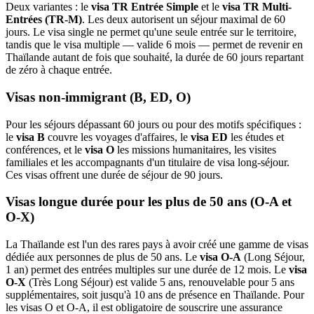
Deux variantes : le
visa TR Entrée Simple
et le
visa TR Multi-
Entrées (TR-M)
. Les deux autorisent un séjour maximal de 60
jours. Le visa single ne permet qu'une seule entrée sur le territoire,
tandis que le visa multiple — valide 6 mois — permet de revenir en
Thaïlande autant de fois que souhaité, la durée de 60 jours repartant
de zéro à chaque entrée.
Visas non-immigrant (B, ED, O)
Pour les séjours dépassant 60 jours ou pour des motifs spécifiques :
le
visa B
couvre les voyages d'affaires, le
visa ED
les études et
conférences, et le
visa O
les missions humanitaires, les visites
familiales et les accompagnants d'un titulaire de visa long-séjour.
Ces visas offrent une durée de séjour de 90 jours.
Visas longue durée pour les plus de 50 ans (O-A et
O-X)
La Thaïlande est l'un des rares pays à avoir créé une gamme de visas
dédiée aux personnes de plus de 50 ans. Le
visa O-A
(Long Séjour,
1 an) permet des entrées multiples sur une durée de 12 mois. Le
visa
O-X
(Très Long Séjour) est valide 5 ans, renouvelable pour 5 ans
supplémentaires, soit jusqu'à 10 ans de présence en Thaïlande. Pour
les visas O et O-A, il est obligatoire de souscrire une assurance