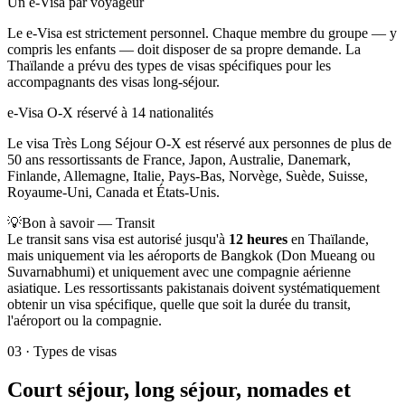
Un e-Visa par voyageur
Le e-Visa est strictement personnel. Chaque membre du groupe — y
compris les enfants — doit disposer de sa propre demande. La
Thaïlande a prévu des types de visas spécifiques pour les
accompagnants des visas long-séjour.
e-Visa O-X réservé à 14 nationalités
Le visa Très Long Séjour O-X est réservé aux personnes de plus de
50 ans ressortissants de France, Japon, Australie, Danemark,
Finlande, Allemagne, Italie, Pays-Bas, Norvège, Suède, Suisse,
Royaume-Uni, Canada et États-Unis.
💡
Bon à savoir — Transit
Le transit sans visa est autorisé jusqu'à
12 heures
en Thaïlande,
mais uniquement via les aéroports de Bangkok (Don Mueang ou
Suvarnabhumi) et uniquement avec une compagnie aérienne
asiatique. Les ressortissants pakistanais doivent systématiquement
obtenir un visa spécifique, quelle que soit la durée du transit,
l'aéroport ou la compagnie.
03
·
Types de visas
Court séjour, long séjour, nomades et