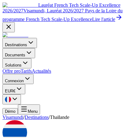
Lauréat French Tech Scale-Up Excellence
2026/2027
Visamundi, Lauréat 2026/2027 Pays de la Loire du
programme French Tech Scale-Up Excellence
Lire l'article
Destinations
Documents
Solutions
Offre pro
Tarifs
Actualités
Connexion
EUR
€
Démo
Menu
Visamundi
/
Destinations
/
Thaïlande