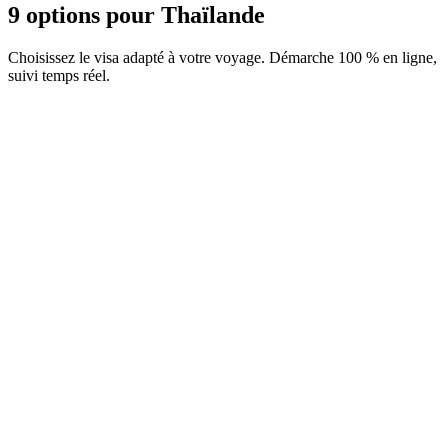
9 options pour Thaïlande
Choisissez le visa adapté à votre voyage. Démarche 100 % en ligne,
suivi temps réel.
Bénévolat / Famille en Thaïlande / Accompagnant
O-A, ED ou B
Service Visamundi : 49 € TTC
Frais consulaires : 70 €
Visa électronique
Business / Affaires (B)
Service Visamundi : 49 € TTC