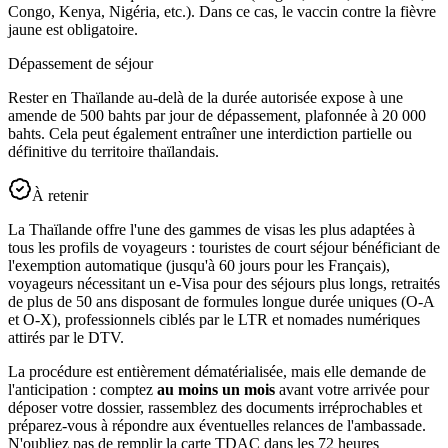
Congo, Kenya, Nigéria, etc.). Dans ce cas, le vaccin contre la fièvre
jaune est obligatoire.
Dépassement de séjour
Rester en Thaïlande au-delà de la durée autorisée expose à une
amende de 500 bahts par jour de dépassement, plafonnée à 20 000
bahts. Cela peut également entraîner une interdiction partielle ou
définitive du territoire thaïlandais.
À retenir
La Thaïlande offre l'une des gammes de visas les plus adaptées à
tous les profils de voyageurs : touristes de court séjour bénéficiant de
l'exemption automatique (jusqu'à 60 jours pour les Français),
voyageurs nécessitant un e-Visa pour des séjours plus longs, retraités
de plus de 50 ans disposant de formules longue durée uniques (O-A
et O-X), professionnels ciblés par le LTR et nomades numériques
attirés par le DTV.
La procédure est entièrement dématérialisée, mais elle demande de
l'anticipation : comptez
au moins un mois
avant votre arrivée pour
déposer votre dossier, rassemblez des documents irréprochables et
préparez-vous à répondre aux éventuelles relances de l'ambassade.
N'oubliez pas de remplir la carte TDAC dans les 72 heures