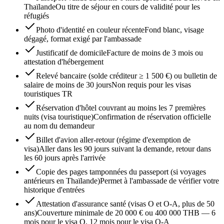
Thaïlande
Ou titre de séjour en cours de validité pour les
réfugiés
Photo d'identité en couleur récente
Fond blanc, visage
dégagé, format exigé par l'ambassade
Justificatif de domicile
Facture de moins de 3 mois ou
attestation d'hébergement
Relevé bancaire (solde créditeur ≥ 1 500 €) ou bulletin de
salaire de moins de 30 jours
Non requis pour les visas
touristiques TR
Réservation d'hôtel couvrant au moins les 7 premières
nuits (visa touristique)
Confirmation de réservation officielle
au nom du demandeur
Billet d'avion aller-retour (régime d'exemption de
visa)
Aller dans les 90 jours suivant la demande, retour dans
les 60 jours après l'arrivée
Copie des pages tamponnées du passeport (si voyages
antérieurs en Thaïlande)
Permet à l'ambassade de vérifier votre
historique d'entrées
Attestation d'assurance santé (visas O et O-A, plus de 50
ans)
Couverture minimale de 20 000 € ou 400 000 THB — 6
mois pour le visa O, 12 mois pour le visa O-A