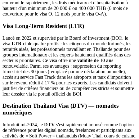
couvrant le rapatriement, les frais médicaux et d'hospitalisation à
hauteur d'un minimum de 20 000 € ou 400 000 THB (6 mois de
couverture pour le visa O, 12 mois pour le visa O-A).
Visa Long-Term Resident (LTR)
Lancé en 2022 et supervisé par le Board of Investment (BOI), le
visa
LTR
cible quatre profils : les citoyens du monde fortunés, les
retraités aisés, les professionnels travaillant en Thaïlande pour des
groupes internationaux et les experts hautement qualifiés dans des
secteurs prioritaires. Ce visa offre une
validité de 10 ans
renouvelable. Parmi ses avantages : suppression du reporting
trimestriel des 90 jours (remplacé par une déclaration annuelle),
accès au service Fast Track dans les aéroports et taux d'imposition
sur le revenu réduit à 17 % pour les experts. Les candidats doivent
justifier de critères financiers ou de compétences stricts et soumettre
leur dossier via le portail officiel du BOI.
Destination Thailand Visa (DTV) — nomades
numériques
Introduit mi-2024, le
DTV
s'est rapidement imposé comme l'option
de référence pour les digital nomads, freelances et participants aux
activités de « Soft Power » thaïlandais (Muay Thai, cours de cuisine,