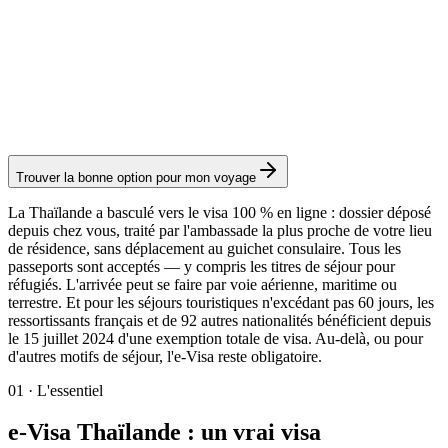
Tourisme - Multi-Entrées (TR-M)
Service Visamundi : 49 € TTC
Frais consulaires : 175 €
Visa électronique
Trouver la bonne option pour mon voyage
La Thaïlande a basculé vers le visa 100 % en ligne : dossier déposé
depuis chez vous, traité par l'ambassade la plus proche de votre lieu
de résidence, sans déplacement au guichet consulaire. Tous les
passeports sont acceptés — y compris les titres de séjour pour
réfugiés. L'arrivée peut se faire par voie aérienne, maritime ou
terrestre. Et pour les séjours touristiques n'excédant pas 60 jours, les
ressortissants français et de 92 autres nationalités bénéficient depuis
le 15 juillet 2024 d'une exemption totale de visa. Au-delà, ou pour
d'autres motifs de séjour, l'e-Visa reste obligatoire.
01
·
L'essentiel
e-Visa Thaïlande : un vrai visa