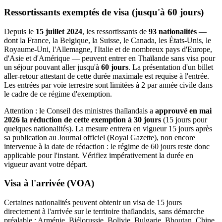
Ressortissants exemptés de visa (jusqu'à 60 jours)
Depuis le
15 juillet 2024
, les ressortissants de
93 nationalités
—
dont la France, la Belgique, la Suisse, le Canada, les États-Unis, le
Royaume-Uni, l'Allemagne, l'Italie et de nombreux pays d'Europe,
d'Asie et d'Amérique — peuvent entrer en Thaïlande sans visa pour
un séjour pouvant aller jusqu'à
60 jours
. La présentation d'un billet
aller-retour attestant de cette durée maximale est requise à l'entrée.
Les entrées par voie terrestre sont limitées à 2 par année civile dans
le cadre de ce régime d'exemption.
Attention : le Conseil des ministres thaïlandais a
approuvé en mai
2026 la réduction de cette exemption à 30 jours
(15 jours pour
quelques nationalités). La mesure entrera en vigueur 15 jours après
sa publication au Journal officiel (Royal Gazette), non encore
intervenue à la date de rédaction : le régime de 60 jours reste donc
applicable pour l'instant. Vérifiez impérativement la durée en
vigueur avant votre départ.
Visa à l'arrivée (VOA)
Certaines nationalités peuvent obtenir un visa de 15 jours
directement à l'arrivée sur le territoire thaïlandais, sans démarche
préalable : Arménie, Biélorussie, Bolivie, Bulgarie, Bhoutan, Chine,