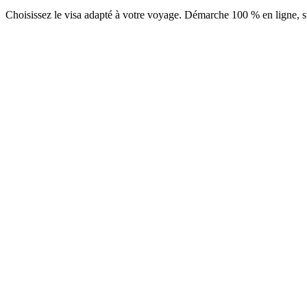
Choisissez le visa adapté à votre voyage. Démarche 100 % en ligne, su
e-Visa Entrée simple
Service Visamundi : 39 € TTC
Frais consulaires : ≈ 30 €
(
30 USD
)
Visa électronique
e-Visa Entrées Multiples
Service Visamundi : 39 € TTC
Frais consulaires : ≈ 60 €
(
65 USD
)
Visa électronique