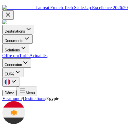
Lauréat French Tech Scale-Up Excellence 2026/2
Destinations
Documents
Solutions
Offre pro
Tarifs
Actualités
Connexion
EUR
€
Démo
Menu
Visamundi
/
Destinations
/
Egypte