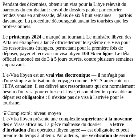
Pendant des décennies, obtenir un visa pour la Libye relevait du
parcours du combattant : envoi de dossiers papier par courrier,
rendez-vous en ambassade, délais de six à huit semaines — parfois
davantage. La procédure décourageait autant les touristes que les
professionnels.
Le
printemps 2024
a marqué un tournant. Le ministère libyen des
Affaires étrangères a lancé officiellement le système d'e-Visa pour
les ressortissants étrangers, permettant pour la première fois de
déposer, payer et recevoir un visa libyen
100 % en ligne
. Le délai
officiel annoncé est de 3 à 5 jours ouvrés, contre plusieurs semaines
auparavant.
L'e-Visa libyen est un
vrai visa électronique
— il ne s'agit pas
d'une simple autorisation de voyage comme l'ESTA américain ou
l'ETA canadien. Il est délivré aux ressortissants qui ont normalement
besoin d'un visa pour entrer en Libye, et son obtention préalable au
départ est
obligatoire
: il n'existe pas de visa à l'arrivée pour le
tourisme.
💡
Complexité : niveau moyen
L'e-Visa libyen présente une complexité
supérieure à la moyenne
des e-Visas africains. La pièce maîtresse du dossier — la
lettre
d'invitation
d'un opérateur libyen agréé — est obligatoire et peut
prendre du temps à obtenir. Par ailleurs, une
vérification de sécurité