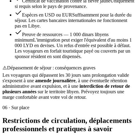
Certificat de vaccination contre la fièvre jaune
Uniquement
si requis selon le pays de provenance.
Espèces en USD ou EUR
Suffisamment pour la durée du
séjour. Les cartes bancaires internationales ne fonctionnent
pas en Libye.
Preuve de ressources — 1 000 dinars libyens
minimum
L'immigration peut exiger l'équivalent d'au moins 1
000 LYD en devises. Un refus d'entrée est possible à défaut.
Les voyageurs en forfait touristique payé ou couverts par un
sponsor résident en sont dispensés.
⚠️
Dépassement de séjour : conséquences graves
Les voyageurs qui dépassent les 30 jours sans prolongation valide
s'exposent à une
amende journalière
, à une éventuelle rétention
administrative avant expulsion, et à une
interdiction de retour de
plusieurs années
sur le territoire libyen. Prévoyez toujours une
marge confortable avant votre vol de retour.
06
·
Sur place
Restrictions de circulation, déplacements
professionnels et pratiques à savoir