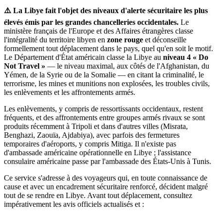
⚠️ La Libye fait l'objet des niveaux d'alerte sécuritaire les plus
élevés émis par les grandes chancelleries occidentales.
Le
ministère français de l'Europe et des Affaires étrangères classe
l'intégralité du territoire libyen en
zone rouge
et déconseille
formellement tout déplacement dans le pays, quel qu'en soit le motif.
Le Département d'État américain classe la Libye au
niveau 4 « Do
Not Travel »
— le niveau maximal, aux côtés de l'Afghanistan, du
Yémen, de la Syrie ou de la Somalie — en citant la criminalité, le
terrorisme, les mines et munitions non explosées, les troubles civils,
les enlèvements et les affrontements armés.
Les enlèvements, y compris de ressortissants occidentaux, restent
fréquents, et des affrontements entre groupes armés rivaux se sont
produits récemment à Tripoli et dans d'autres villes (Misrata,
Benghazi, Zaouïa, Ajdabiya), avec parfois des fermetures
temporaires d'aéroports, y compris Mitiga. Il n'existe pas
d'ambassade américaine opérationnelle en Libye ; l'assistance
consulaire américaine passe par l'ambassade des États-Unis à Tunis.
Ce service s'adresse à des voyageurs qui, en toute connaissance de
cause et avec un encadrement sécuritaire renforcé, décident malgré
tout de se rendre en Libye. Avant tout déplacement, consultez
impérativement les avis officiels actualisés et :