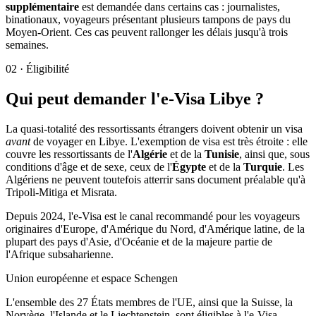
supplémentaire
est demandée dans certains cas : journalistes,
binationaux, voyageurs présentant plusieurs tampons de pays du
Moyen-Orient. Ces cas peuvent rallonger les délais jusqu'à trois
semaines.
02
·
Éligibilité
Qui peut demander l'e-Visa Libye ?
La quasi-totalité des ressortissants étrangers doivent obtenir un visa
avant
de voyager en Libye. L'exemption de visa est très étroite : elle
couvre les ressortissants de l'
Algérie
et de la
Tunisie
, ainsi que, sous
conditions d'âge et de sexe, ceux de l'
Égypte
et de la
Turquie
. Les
Algériens ne peuvent toutefois atterrir sans document préalable qu'à
Tripoli-Mitiga et Misrata.
Depuis 2024, l'e-Visa est le canal recommandé pour les voyageurs
originaires d'Europe, d'Amérique du Nord, d'Amérique latine, de la
plupart des pays d'Asie, d'Océanie et de la majeure partie de
l'Afrique subsaharienne.
Union européenne et espace Schengen
L'ensemble des 27 États membres de l'UE, ainsi que la Suisse, la
Norvège, l'Islande et le Liechtenstein, sont éligibles à l'e-Visa.