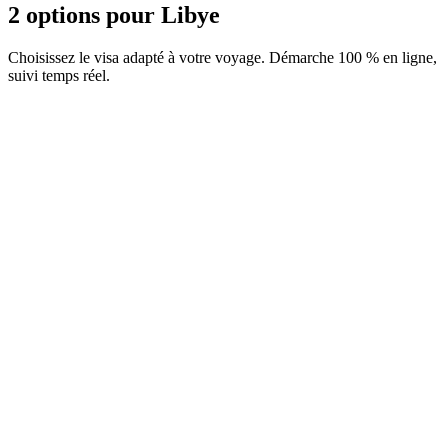
2 options pour Libye
Choisissez le visa adapté à votre voyage. Démarche 100 % en ligne,
suivi temps réel.
e-Visa 30 jours (multiples entrées)
Service Visamundi : 39 € TTC
Frais consulaires : ≈ 185 €
(
208 USD
)
Visa électronique
e-Visa 30 jours (simple entrée)
Service Visamundi : 39 € TTC