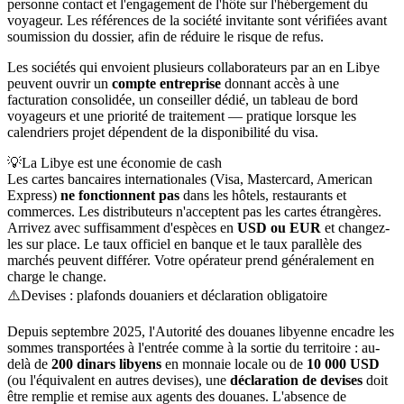
personne contact et l'engagement de l'hôte sur l'hébergement du
voyageur. Les références de la société invitante sont vérifiées avant
soumission du dossier, afin de réduire le risque de refus.
Les sociétés qui envoient plusieurs collaborateurs par an en Libye
peuvent ouvrir un
compte entreprise
donnant accès à une
facturation consolidée, un conseiller dédié, un tableau de bord
voyageurs et une priorité de traitement — pratique lorsque les
calendriers projet dépendent de la disponibilité du visa.
💡
La Libye est une économie de cash
Les cartes bancaires internationales (Visa, Mastercard, American
Express)
ne fonctionnent pas
dans les hôtels, restaurants et
commerces. Les distributeurs n'acceptent pas les cartes étrangères.
Arrivez avec suffisamment d'espèces en
USD ou EUR
et changez-
les sur place. Le taux officiel en banque et le taux parallèle des
marchés peuvent différer. Votre opérateur prend généralement en
charge le change.
⚠️
Devises : plafonds douaniers et déclaration obligatoire
Depuis septembre 2025, l'Autorité des douanes libyenne encadre les
sommes transportées à l'entrée comme à la sortie du territoire : au-
delà de
200 dinars libyens
en monnaie locale ou de
10 000 USD
(ou l'équivalent en autres devises), une
déclaration de devises
doit
être remplie et remise aux agents des douanes. L'absence de