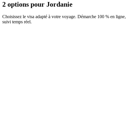
2 options pour Jordanie
Choisissez le visa adapté à votre voyage. Démarche 100 % en ligne,
suivi temps réel.
e-Visa Double entrée
Service Visamundi : 39 € TTC
Frais consulaires : ≈ 75 €
(
60 JOD
)
Visa électronique
e-Visa Simple entrée
Service Visamundi : 39 € TTC