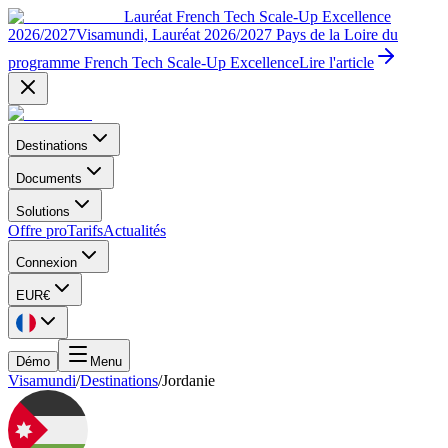
Lauréat French Tech Scale-Up Excellence
2026/2027
Visamundi, Lauréat 2026/2027 Pays de la Loire du
programme French Tech Scale-Up Excellence
Lire l'article
Destinations
Documents
Solutions
Offre pro
Tarifs
Actualités
Connexion
EUR
€
Démo
Menu
Visamundi
/
Destinations
/
Jordanie