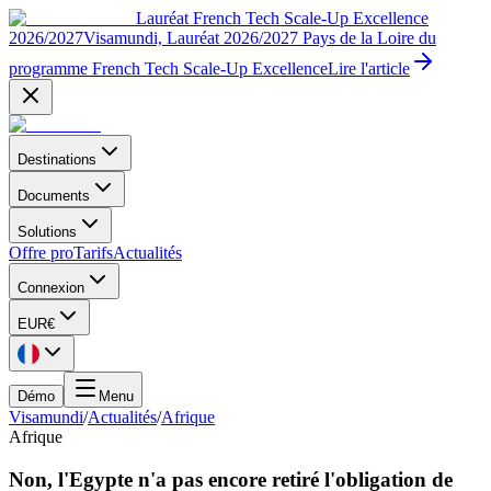
Lauréat French Tech Scale-Up Excellence
2026/2027
Visamundi, Lauréat 2026/2027 Pays de la Loire du
programme French Tech Scale-Up Excellence
Lire l'article
Destinations
Documents
Solutions
Offre pro
Tarifs
Actualités
Connexion
EUR
€
Démo
Menu
Visamundi
/
Actualités
/
Afrique
Afrique
Non, l'Egypte n'a pas encore retiré l'obligation de