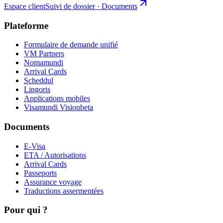
Espace client
Suivi de dossier · Documents
Plateforme
Formulaire de demande unifié
VM Partners
Nomamundi
Arrival Cards
Scheddul
Lingoris
Applications mobiles
Visamundi Vision
beta
Documents
E-Visa
ETA / Autorisations
Arrival Cards
Passeports
Assurance voyage
Traductions assermentées
Pour qui ?