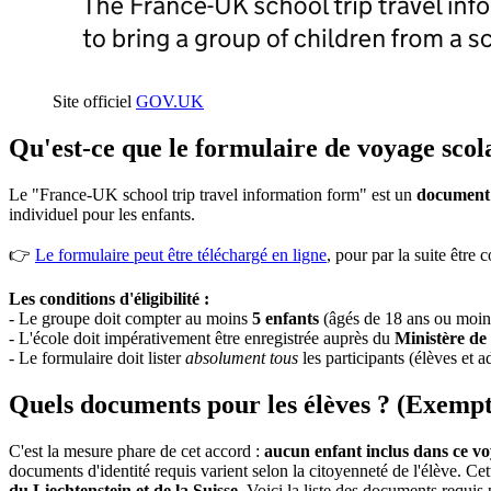
Site officiel
GOV.UK
Qu'est-ce que le formulaire de voyage sco
Le "France-UK school trip travel information form" est un
document o
individuel pour les enfants.
👉
Le formulaire peut être téléchargé en ligne
, pour par la suite être 
Les conditions d'éligibilité :
- Le groupe doit compter au moins
5 enfants
(âgés de 18 ans ou moin
- L'école doit impérativement être enregistrée auprès du
Ministère de 
- Le formulaire doit lister
absolument tous
les participants (élèves et 
Quels documents pour les élèves ? (Exempt
C'est la mesure phare de cet accord :
aucun enfant inclus dans ce voy
documents d'identité requis varient selon la citoyenneté de l'élève. Cet
du Liechtenstein et de la Suisse
. Voici la liste des documents requis p