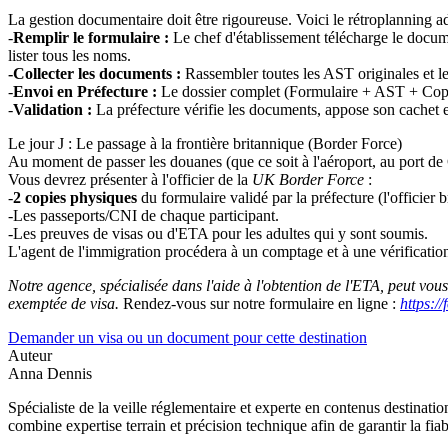
La gestion documentaire doit être rigoureuse. Voici le rétroplanning adm
-
Remplir le formulaire :
Le chef d'établissement télécharge le docum
lister tous les noms.
-Collecter les documents :
Rassembler toutes les AST originales et le
-
Envoi en Préfecture :
Le dossier complet (Formulaire + AST + Copie
-
Validation :
La préfecture vérifie les documents, appose son cachet et
Le jour J : Le passage à la frontière britannique (Border Force)
Au moment de passer les douanes (que ce soit à l'aéroport, au port de 
Vous devrez présenter à l'officier de la
UK Border Force
:
-
2 copies physiques
du formulaire validé par la préfecture (l'officier
-Les passeports/CNI de chaque participant.
-Les preuves de visas ou d'ETA pour les adultes qui y sont soumis.
L'agent de l'immigration procédera à un comptage et à une vérification d
Notre agence, spécialisée dans l'aide à l'obtention de l'ETA, peut v
exemptée de visa.
Rendez-vous sur notre formulaire en ligne :
https:/
Demander un visa ou un document pour cette destination
Auteur
Anna Dennis
Spécialiste de la veille réglementaire et experte en contenus destinati
combine expertise terrain et précision technique afin de garantir la fia