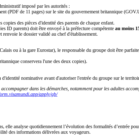
inistratif imposé par les autorités :
ent (PDF de 11 pages) sur le site du gouvernement britannique (GOV.UK)
s copies des pièces d'identité des parents de chaque enfant.
s ID parents) doit être envoyé à la préfecture compétente
au moins 15
 renvoie le dossier validé au chef d'établissement.
Calais ou à la gare Eurostar), le responsable du groupe doit être parfait
 britannique conservera l'une des deux copies).
'identité nominative avant d'autoriser l'entrée du groupe sur le territoi
ous accompagner dans les démarches, notamment pour les adultes accompa
/form.visamundi.app/apply/gb/
ons, elle analyse quotidiennement l’évolution des formalités d’entrée pou
bilité des informations délivrées aux voyageurs.