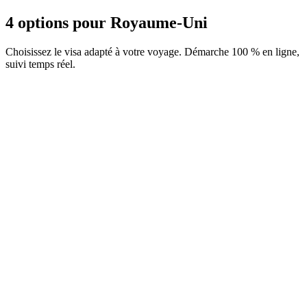
4 options pour Royaume-Uni
Choisissez le visa adapté à votre voyage. Démarche 100 % en ligne,
suivi temps réel.
ETA Guernesey
Service Visamundi : 39 € TTC
Frais consulaires : ≈ 25 €
(
20 GBP
)
Autorisation
ETA Île de Man
Service Visamundi : 39 € TTC