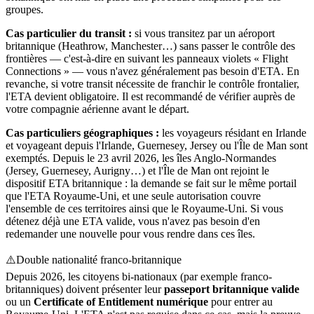
groupes.
Cas particulier du transit :
si vous transitez par un aéroport
britannique (Heathrow, Manchester…) sans passer le contrôle des
frontières — c'est-à-dire en suivant les panneaux violets « Flight
Connections » — vous n'avez généralement pas besoin d'ETA. En
revanche, si votre transit nécessite de franchir le contrôle frontalier,
l'ETA devient obligatoire. Il est recommandé de vérifier auprès de
votre compagnie aérienne avant le départ.
Cas particuliers géographiques :
les voyageurs résidant en Irlande
et voyageant depuis l'Irlande, Guernesey, Jersey ou l'Île de Man sont
exemptés. Depuis le 23 avril 2026, les îles Anglo-Normandes
(Jersey, Guernesey, Aurigny…) et l'Île de Man ont rejoint le
dispositif ETA britannique : la demande se fait sur le même portail
que l'ETA Royaume-Uni, et une seule autorisation couvre
l'ensemble de ces territoires ainsi que le Royaume-Uni. Si vous
détenez déjà une ETA valide, vous n'avez pas besoin d'en
redemander une nouvelle pour vous rendre dans ces îles.
⚠️
Double nationalité franco-britannique
Depuis 2026, les citoyens bi-nationaux (par exemple franco-
britanniques) doivent présenter leur
passeport britannique valide
ou un
Certificate of Entitlement numérique
pour entrer au