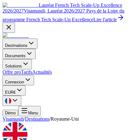
Lauréat French Tech Scale-Up Excellence
2026/2027
Visamundi, Lauréat 2026/2027 Pays de la Loire du
programme French Tech Scale-Up Excellence
Lire l'article
Destinations
Documents
Solutions
Offre pro
Tarifs
Actualités
Connexion
EUR
€
Démo
Menu
Visamundi
/
Destinations
/
Royaume-Uni