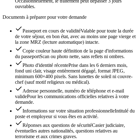
Occasionnellement, le traitement peut dépasser 3 jours
ouvrables.
Documents à préparer pour votre demande
Passeport en cours de validité
Valable pour toute la durée
de votre séjour, en bon état, avec au moins une page vierge et
la zone MRZ (lecture automatique) intacte.
Copie couleur haute définition de la page d'informations
du passeport
Scan ou photo nette, sans reflets ni ombres.
Photo d'identité récente
Prise dans les 6 derniers mois,
fond uni clair, visage entièrement dégagé, format JPEG,
minimum 600×400 pixels. Sans lunettes de soleil ni couvre-
chef (sauf motif religieux ou médical).
Adresse personnelle, numéro de téléphone et e-mail
valide
Pour les communications officielles relatives à votre
demande.
Informations sur votre situation professionnelle
Intitulé du
poste et employeur si vous êtes en activité.
Réponses aux questions de sécurité
Casier judiciaire,
éventuelles autres nationalités, questions relatives au
terrorisme et aux crimes graves.