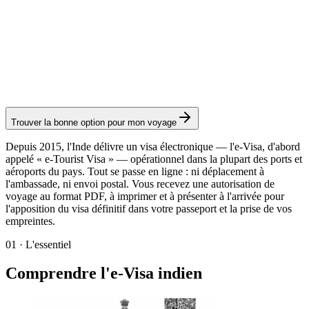
e-Transit Visa
Service Visamundi : 39 € TTC
Frais consulaires : ≈ 20 €
(
20 USD
)
Visa électronique
Trouver la bonne option pour mon voyage
Depuis 2015, l'Inde délivre un visa électronique — l'e-Visa, d'abord
appelé « e-Tourist Visa » — opérationnel dans la plupart des ports et
aéroports du pays. Tout se passe en ligne : ni déplacement à
l'ambassade, ni envoi postal. Vous recevez une autorisation de
voyage au format PDF, à imprimer et à présenter à l'arrivée pour
l'apposition du visa définitif dans votre passeport et la prise de vos
empreintes.
01
·
L'essentiel
Comprendre l'e-Visa indien