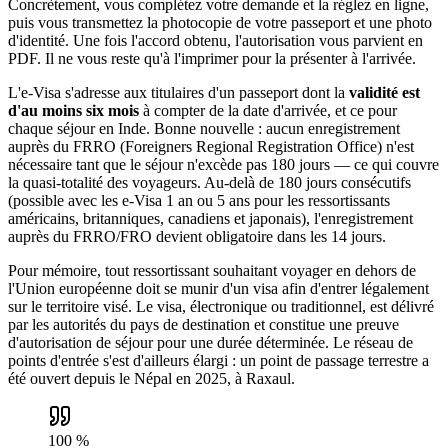
Concrètement, vous complétez votre demande et la réglez en ligne,
puis vous transmettez la photocopie de votre passeport et une photo
d'identité. Une fois l'accord obtenu, l'autorisation vous parvient en
PDF. Il ne vous reste qu'à l'imprimer pour la présenter à l'arrivée.
L'e-Visa s'adresse aux titulaires d'un passeport dont la
validité est
d'au moins six mois
à compter de la date d'arrivée, et ce pour
chaque séjour en Inde. Bonne nouvelle : aucun enregistrement
auprès du FRRO (Foreigners Regional Registration Office) n'est
nécessaire tant que le séjour n'excède pas 180 jours — ce qui couvre
la quasi-totalité des voyageurs. Au-delà de 180 jours consécutifs
(possible avec les e-Visa 1 an ou 5 ans pour les ressortissants
américains, britanniques, canadiens et japonais), l'enregistrement
auprès du FRRO/FRO devient obligatoire dans les 14 jours.
Pour mémoire, tout ressortissant souhaitant voyager en dehors de
l'Union européenne doit se munir d'un visa afin d'entrer légalement
sur le territoire visé. Le visa, électronique ou traditionnel, est délivré
par les autorités du pays de destination et constitue une preuve
d'autorisation de séjour pour une durée déterminée. Le réseau de
points d'entrée s'est d'ailleurs élargi : un point de passage terrestre a
été ouvert depuis le Népal en 2025, à Raxaul.
100 %