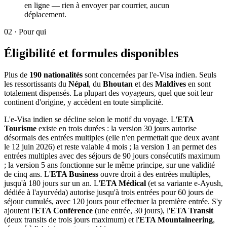
en ligne — rien à envoyer par courrier, aucun
déplacement.
02
·
Pour qui
Éligibilité et formules disponibles
Plus de
190 nationalités
sont concernées par l'e-Visa indien. Seuls
les ressortissants du
Népal
, du
Bhoutan
et des
Maldives
en sont
totalement dispensés. La plupart des voyageurs, quel que soit leur
continent d'origine, y accèdent en toute simplicité.
L'e-Visa indien se décline selon le motif du voyage. L'
ETA
Tourisme
existe en trois durées : la version 30 jours autorise
désormais des entrées multiples (elle n'en permettait que deux avant
le 12 juin 2026) et reste valable 4 mois ; la version 1 an permet des
entrées multiples avec des séjours de 90 jours consécutifs maximum
; la version 5 ans fonctionne sur le même principe, sur une validité
de cinq ans. L'
ETA Business
ouvre droit à des entrées multiples,
jusqu'à 180 jours sur un an. L'
ETA Médical
(et sa variante e-Ayush,
dédiée à l'ayurvéda) autorise jusqu'à trois entrées pour 60 jours de
séjour cumulés, avec 120 jours pour effectuer la première entrée. S'y
ajoutent l'
ETA Conférence
(une entrée, 30 jours), l'
ETA Transit
(deux transits de trois jours maximum) et l'
ETA Mountaineering
,