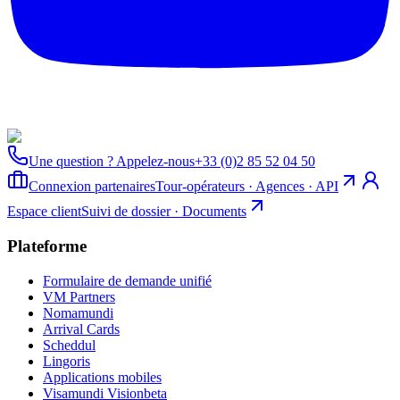
Une question ? Appelez-nous
+33 (0)2 85 52 04 50
Connexion partenaires
Tour-opérateurs · Agences · API
Espace client
Suivi de dossier · Documents
Plateforme
Formulaire de demande unifié
VM Partners
Nomamundi
Arrival Cards
Scheddul
Lingoris
Applications mobiles
Visamundi Vision
beta