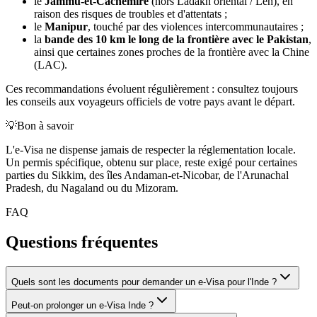
le
Jammu-et-Cachemire
(hors Ladakh oriental / Leh), en
raison des risques de troubles et d'attentats ;
le
Manipur
, touché par des violences intercommunautaires ;
la
bande des 10 km le long de la frontière avec le Pakistan
,
ainsi que certaines zones proches de la frontière avec la Chine
(LAC).
Ces recommandations évoluent régulièrement : consultez toujours
les conseils aux voyageurs officiels de votre pays avant le départ.
💡
Bon à savoir
L'e-Visa ne dispense jamais de respecter la réglementation locale.
Un permis spécifique, obtenu sur place, reste exigé pour certaines
parties du Sikkim, des îles Andaman-et-Nicobar, de l'Arunachal
Pradesh, du Nagaland ou du Mizoram.
FAQ
Questions fréquentes
Quels sont les documents pour demander un e-Visa pour l'Inde ?
Peut-on prolonger un e-Visa Inde ?