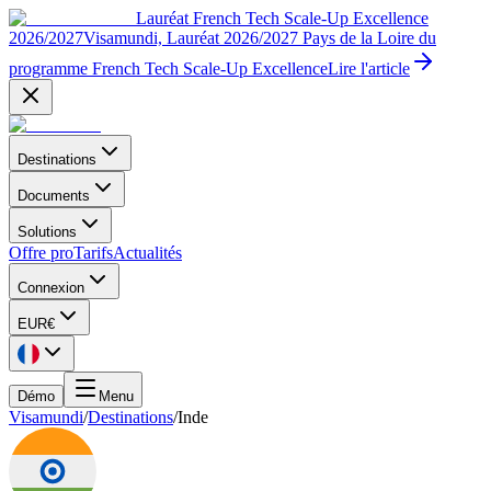
Lauréat French Tech Scale-Up Excellence
2026/2027
Visamundi, Lauréat 2026/2027 Pays de la Loire du
programme French Tech Scale-Up Excellence
Lire l'article
Destinations
Documents
Solutions
Offre pro
Tarifs
Actualités
Connexion
EUR
€
Démo
Menu
Visamundi
/
Destinations
/
Inde