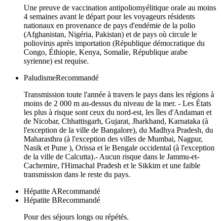
Une preuve de vaccination antipoliomyélitique orale au moins
4 semaines avant le départ pour les voyageurs résidents
nationaux en provenance de pays d'endémie de la polio
(Afghanistan, Nigéria, Pakistan) et de pays où circule le
poliovirus après importation (République démocratique du
Congo, Éthiopie, Kenya, Somalie, République arabe
syrienne) est requise.
Paludisme
Recommandé
Transmission toute l'année à travers le pays dans les régions à
moins de 2 000 m au-dessus du niveau de la mer. - Les États
les plus à risque sont ceux du nord-est, les îles d'Andaman et
de Nicobar, Chhattisgarh, Gujarat, Jharkhand, Karnataka (à
l'exception de la ville de Bangalore), du Madhya Pradesh, du
Maharasthra (à l'exception des villes de Mumbai, Nagpur,
Nasik et Pune ), Orissa et le Bengale occidental (à l'exception
de la ville de Calcutta).- Aucun risque dans le Jammu-et-
Cachemire, l'Himachal Pradesh et le Sikkim et une faible
transmission dans le reste du pays.
Hépatite A
Recommandé
Hépatite B
Recommandé
Pour des séjours longs ou répétés.