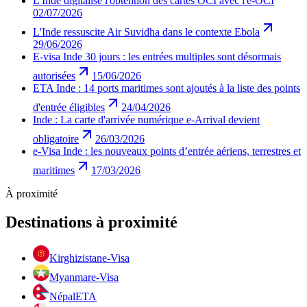
L'Inde digitalise l'obtention des cartes OCI avec l'e-OCI
02/07/2026
L'Inde ressuscite Air Suvidha dans le contexte Ebola
29/06/2026
E-visa Inde 30 jours : les entrées multiples sont désormais
autorisées
15/06/2026
ETA Inde : 14 ports maritimes sont ajoutés à la liste des points
d'entrée éligibles
24/04/2026
Inde : La carte d'arrivée numérique e-Arrival devient
obligatoire
26/03/2026
e-Visa Inde : les nouveaux points d’entrée aériens, terrestres et
maritimes
17/03/2026
À proximité
Destinations à proximité
Kirghizistan
e-Visa
Myanmar
e-Visa
Népal
ETA