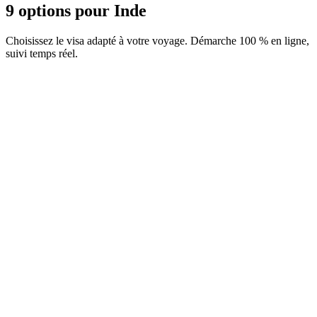
9 options pour Inde
Choisissez le visa adapté à votre voyage. Démarche 100 % en ligne,
suivi temps réel.
Carte e-Arrival
Service Visamundi : 29 € TTC
Carte d'arrivée
e-Business Visa
Service Visamundi : 39 € TTC
Frais consulaires : ≈ 145 €
(
165 USD
)