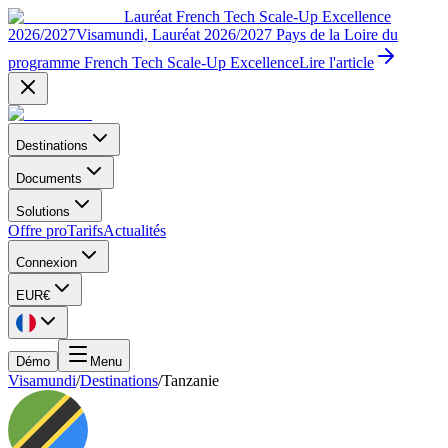
Lauréat French Tech Scale-Up Excellence
2026/2027
Visamundi, Lauréat 2026/2027 Pays de la Loire du
programme French Tech Scale-Up Excellence
Lire l'article
Destinations
Documents
Solutions
Offre pro
Tarifs
Actualités
Connexion
EUR
€
Démo
Menu
Visamundi
/
Destinations
/
Tanzanie