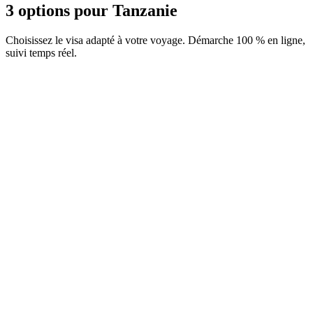
3 options pour Tanzanie
Choisissez le visa adapté à votre voyage. Démarche 100 % en ligne,
suivi temps réel.
Assurance Zanzibar
Service Visamundi : 29 € TTC
Frais consulaires : ≈ 40 €
(
44 USD
)
Assurance
e-Visa Business
Service Visamundi : 39 € TTC