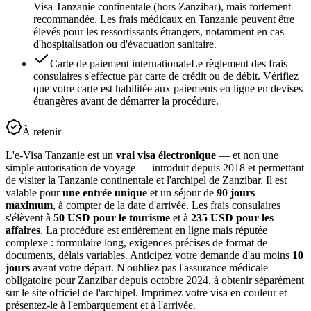
Visa Tanzanie continentale (hors Zanzibar), mais fortement
recommandée. Les frais médicaux en Tanzanie peuvent être
élevés pour les ressortissants étrangers, notamment en cas
d'hospitalisation ou d'évacuation sanitaire.
Carte de paiement internationale
Le règlement des frais
consulaires s'effectue par carte de crédit ou de débit. Vérifiez
que votre carte est habilitée aux paiements en ligne en devises
étrangères avant de démarrer la procédure.
À retenir
L'e-Visa Tanzanie est un
vrai visa électronique
— et non une
simple autorisation de voyage — introduit depuis 2018 et permettant
de visiter la Tanzanie continentale et l'archipel de Zanzibar. Il est
valable pour
une entrée unique
et un séjour de
90 jours
maximum
, à compter de la date d'arrivée. Les frais consulaires
s'élèvent à
50 USD pour le tourisme
et à
235 USD pour les
affaires
. La procédure est entièrement en ligne mais réputée
complexe : formulaire long, exigences précises de format de
documents, délais variables. Anticipez votre demande d'au moins
10
jours
avant votre départ. N'oubliez pas l'assurance médicale
obligatoire pour Zanzibar depuis octobre 2024, à obtenir séparément
sur le site officiel de l'archipel. Imprimez votre visa en couleur et
présentez-le à l'embarquement et à l'arrivée.