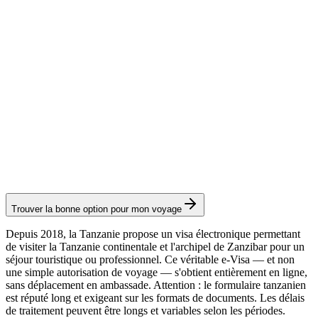
Frais consulaires : ≈ 205 €
(
235 USD
)
Visa électronique
e-Visa Tourisme
Service Visamundi : 39 € TTC
Frais consulaires : ≈ 45 €
(
50 USD
)
Visa électronique
Trouver la bonne option pour mon voyage
Depuis 2018, la Tanzanie propose un visa électronique permettant
de visiter la Tanzanie continentale et l'archipel de Zanzibar pour un
séjour touristique ou professionnel. Ce véritable e-Visa — et non
une simple autorisation de voyage — s'obtient entièrement en ligne,
sans déplacement en ambassade. Attention : le formulaire tanzanien
est réputé long et exigeant sur les formats de documents. Les délais
de traitement peuvent être longs et variables selon les périodes.