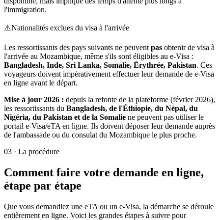
disponible, mais implique des temps d'attente plus longs à
l'immigration.
⚠️
Nationalités exclues du visa à l'arrivée
Les ressortissants des pays suivants ne peuvent
pas
obtenir de visa à
l'arrivée au Mozambique, même s'ils sont éligibles au e-Visa :
Bangladesh, Inde, Sri Lanka, Somalie, Érythrée, Pakistan
. Ces
voyageurs doivent impérativement effectuer leur demande de e-Visa
en ligne avant le départ.
Mise à jour 2026 :
depuis la refonte de la plateforme (février 2026),
les ressortissants du
Bangladesh, de l'Éthiopie, du Népal, du
Nigéria, du Pakistan et de la Somalie
ne peuvent pas utiliser le
portail e-Visa/eTA en ligne. Ils doivent déposer leur demande auprès
de l'ambassade ou du consulat du Mozambique le plus proche.
03
·
La procédure
Comment faire votre demande en ligne,
étape par étape
Que vous demandiez une eTA ou un e-Visa, la démarche se déroule
entièrement en ligne. Voici les grandes étapes à suivre pour