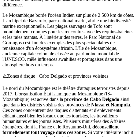
différence.
Le Mozambique borde l'océan Indien sur plus de 2 500 km de côtes.
L'archipel de Bazaruto, parc national marin, abrite une biodiversité
marine exceptionnelle. Les plages sauvages de Tofo sont
mondialement connues pour les rencontres avec les requins-baleines
et les raies mantas. À l'intérieur des terres, le Parc National de
Gorongosa est l'un des exemples les plus spectaculaires de
renaissance d'un écosystème africain. L'île de Mozambique,
ancienne capitale coloniale classée au patrimoine mondial de
l'UNESCO, mêle influences swahilies et portugaises dans une
atmosphère hors du temps.
⚠️
Zones à risque : Cabo Delgado et provinces voisines
Le nord du Mozambique est le théâtre d'attaques terroristes depuis
2017. L'organisation État islamique au Mozambique (IS-
Mozambique) est active dans la
province de Cabo Delgado
ainsi
que dans les districts voisins des provinces de
Niassa et Nampula
.
Ces zones concentrent des risques d'attentats et d'enlèvements
ciblant aussi bien les locaux que les touristes, les travailleurs
humanitaires et les journalistes. Plusieurs ministères des Affaires
étrangères, dont la France et le Royaume-Uni,
déconseillent
formellement tout voyage dans ces zones
. Si votre itinéraire inclut