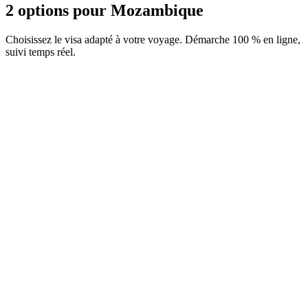
2 options pour Mozambique
Choisissez le visa adapté à votre voyage. Démarche 100 % en ligne,
suivi temps réel.
e-Visa
Service Visamundi : 39 € TTC
Frais consulaires : ≈ 170 €
(
12 250 MZN
)
Visa électronique
eTA
Service Visamundi : 39 € TTC