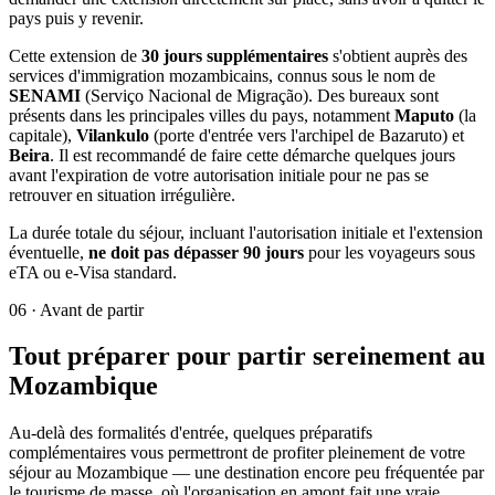
pays puis y revenir.
Cette extension de
30 jours supplémentaires
s'obtient auprès des
services d'immigration mozambicains, connus sous le nom de
SENAMI
(Serviço Nacional de Migração). Des bureaux sont
présents dans les principales villes du pays, notamment
Maputo
(la
capitale),
Vilankulo
(porte d'entrée vers l'archipel de Bazaruto) et
Beira
. Il est recommandé de faire cette démarche quelques jours
avant l'expiration de votre autorisation initiale pour ne pas se
retrouver en situation irrégulière.
La durée totale du séjour, incluant l'autorisation initiale et l'extension
éventuelle,
ne doit pas dépasser 90 jours
pour les voyageurs sous
eTA ou e-Visa standard.
06
·
Avant de partir
Tout préparer pour partir sereinement au
Mozambique
Au-delà des formalités d'entrée, quelques préparatifs
complémentaires vous permettront de profiter pleinement de votre
séjour au Mozambique — une destination encore peu fréquentée par
le tourisme de masse, où l'organisation en amont fait une vraie