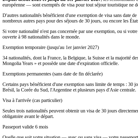
européenne — sont exemptés de visa pour tout séjour touristique ne d
D'autres nationalités bénéficient d'une exemption de visa sans date de f
nombreux autres pays pour des séjours de 30 jours, ou encore les États-
Si votre nationalité n'est pas concernée par une exemption, ou si vot
ouverte à 98 nationalités dans le monde.
Exemption temporaire (jusqu'au 1er janvier 2027)
34 nationalités, dont la France, la Belgique, la Suisse et la majorité 
Mongolia Years » et possède une date d'expiration officielle.
Exemptions permanentes (sans date de fin déclarée)
Certains pays bénéficient d'une exemption sans limite de temps : 30 jou
Brésil, la Corée du Sud, l'Argentine et plusieurs pays d'Asie centrale.
Visa à l'arrivée (cas particulier)
Seules trois nationalités peuvent obtenir un visa de 30 jours directemen
obligatoire avant le départ.
Passeport valide 6 mois
Quelle que soit votre situation — avec ou sans visa — votre passeport