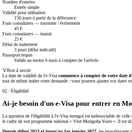
Nombre d'entrées
Entrée simple
Validité pour utilisation
150 jours à partir de la délivrance
Frais consulaires — tourisme / événement
45 €
Frais consulaires — transit
25 €
Délai de traitement
3 jours (délai indicatif)
Passeport requis
Valide au moins 6 mois à compter de l'arrivée
💡
Bon à savoir
La date de validité de l'e-Visa
commence à compter de votre date d
tout de même initier votre demande : vous pourrez ajuster vos dates en 
02
·
Éligibilité
Ai-je besoin d'un e-Visa pour entrer en Mo
La question de l'éligibilité à l'e-Visa mongol est indissociable de cel
le cadre de son programme national « Visit Mongolia Years ». Il est do
Depuis début 2023 et jusqu'au 1er janvier 2027
, les ressortissant