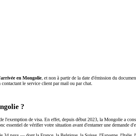
'arrivée en Mongolie
, et non à partir de la date d'émission du docume
contactant le service client par mail ou par chat.
ngolie ?
le de l'exemption de visa. En effet, depuis début 2023, la Mongolie a cons
nc essentiel de vérifier votre situation avant d'entamer une demande d'e
s de 34 pays — dont la France, la Belgique, la Suisse, l'Espagne, l'Ital