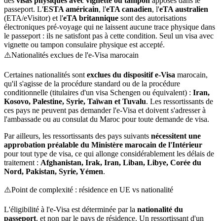
des
visas physiques avec vignette ou tampon
apposés dans le
passeport. L'
ESTA américain
, l'
eTA canadien
, l'
eTA australien
(ETA/eVisitor) et l'
eTA britannique
sont des autorisations
électroniques pré-voyage qui ne laissent aucune trace physique dans
le passeport : ils ne satisfont pas à cette condition. Seul un visa avec
vignette ou tampon consulaire physique est accepté.
⚠️
Nationalités exclues de l'e-Visa marocain
Certaines nationalités sont
exclues du dispositif e-Visa
marocain,
qu'il s'agisse de la procédure standard ou de la procédure
conditionnelle (titulaires d'un visa Schengen ou équivalent) :
Iran,
Kosovo, Palestine, Syrie, Taïwan et Tuvalu
. Les ressortissants de
ces pays ne peuvent pas demander l'e-Visa et doivent s'adresser à
l'ambassade ou au consulat du Maroc pour toute demande de visa.
Par ailleurs, les ressortissants des pays suivants
nécessitent une
approbation préalable du Ministère marocain de l'Intérieur
pour tout type de visa, ce qui allonge considérablement les délais de
traitement :
Afghanistan, Irak, Iran, Liban, Libye, Corée du
Nord, Pakistan, Syrie, Yémen
.
⚠️
Point de complexité : résidence en UE vs nationalité
L'éligibilité à l'e-Visa est déterminée par la
nationalité du
passeport
, et non par le pays de résidence. Un ressortissant d'un