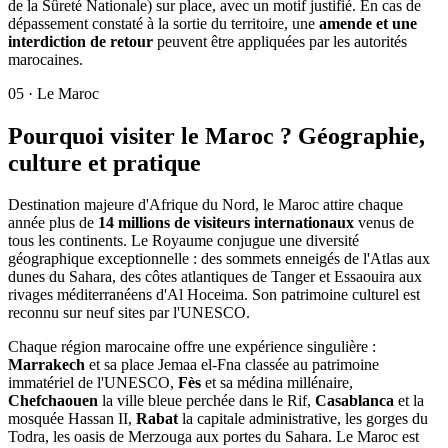
de la Sûreté Nationale) sur place, avec un motif justifié. En cas de
dépassement constaté à la sortie du territoire, une
amende et une
interdiction de retour
peuvent être appliquées par les autorités
marocaines.
05
·
Le Maroc
Pourquoi visiter le Maroc ? Géographie,
culture et pratique
Destination majeure d'Afrique du Nord, le Maroc attire chaque
année plus de
14 millions de visiteurs internationaux
venus de
tous les continents. Le Royaume conjugue une diversité
géographique exceptionnelle : des sommets enneigés de l'Atlas aux
dunes du Sahara, des côtes atlantiques de Tanger et Essaouira aux
rivages méditerranéens d'Al Hoceima. Son patrimoine culturel est
reconnu sur neuf sites par l'UNESCO.
Chaque région marocaine offre une expérience singulière :
Marrakech
et sa place Jemaa el-Fna classée au patrimoine
immatériel de l'UNESCO,
Fès
et sa médina millénaire,
Chefchaouen
la ville bleue perchée dans le Rif,
Casablanca
et la
mosquée Hassan II,
Rabat
la capitale administrative, les gorges du
Todra, les oasis de Merzouga aux portes du Sahara. Le Maroc est