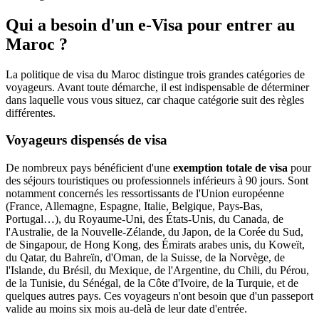
Qui a besoin d'un e-Visa pour entrer au
Maroc ?
La politique de visa du Maroc distingue trois grandes catégories de
voyageurs. Avant toute démarche, il est indispensable de déterminer
dans laquelle vous vous situez, car chaque catégorie suit des règles
différentes.
Voyageurs dispensés de visa
De nombreux pays bénéficient d'une
exemption totale de visa
pour
des séjours touristiques ou professionnels inférieurs à 90 jours. Sont
notamment concernés les ressortissants de l'Union européenne
(France, Allemagne, Espagne, Italie, Belgique, Pays-Bas,
Portugal…), du Royaume-Uni, des États-Unis, du Canada, de
l'Australie, de la Nouvelle-Zélande, du Japon, de la Corée du Sud,
de Singapour, de Hong Kong, des Émirats arabes unis, du Koweït,
du Qatar, du Bahreïn, d'Oman, de la Suisse, de la Norvège, de
l'Islande, du Brésil, du Mexique, de l'Argentine, du Chili, du Pérou,
de la Tunisie, du Sénégal, de la Côte d'Ivoire, de la Turquie, et de
quelques autres pays. Ces voyageurs n'ont besoin que d'un passeport
valide au moins six mois au-delà de leur date d'entrée.