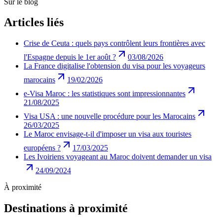
Sur le blog
Articles liés
Crise de Ceuta : quels pays contrôlent leurs frontières avec
l'Espagne depuis le 1er août ?
03/08/2026
La France digitalise l'obtension du visa pour les voyageurs
marocains
19/02/2026
e-Visa Maroc : les statistiques sont impressionnantes
21/08/2025
Visa USA : une nouvelle procédure pour les Marocains
26/03/2025
Le Maroc envisage-t-il d'imposer un visa aux touristes
européens ?
17/03/2025
Les Ivoiriens voyageant au Maroc doivent demander un visa
24/09/2024
À proximité
Destinations à proximité