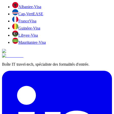
Albanie
e-Visa
Cap-Vert
EASE
France
Visa
Guinée
e-Visa
Libye
e-Visa
Mauritanie
e-Visa
Boîte IT travel-tech, spécialiste des formalités d'entrée.