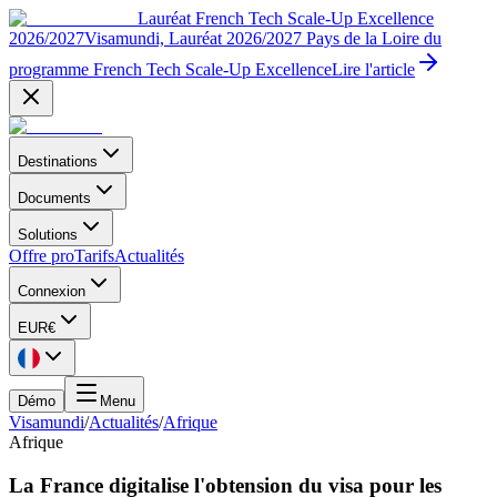
Lauréat French Tech Scale-Up Excellence
2026/2027
Visamundi, Lauréat 2026/2027 Pays de la Loire du
programme French Tech Scale-Up Excellence
Lire l'article
Destinations
Documents
Solutions
Offre pro
Tarifs
Actualités
Connexion
EUR
€
Démo
Menu
Visamundi
/
Actualités
/
Afrique
Afrique
La France digitalise l'obtension du visa pour les