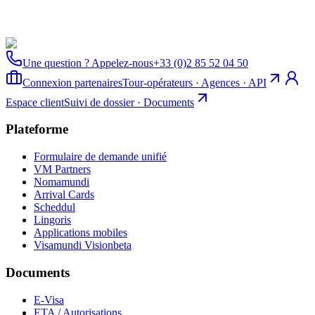
Une question ? Appelez-nous
+33 (0)2 85 52 04 50
Connexion partenaires
Tour-opérateurs · Agences · API
Espace client
Suivi de dossier · Documents
Plateforme
Formulaire de demande unifié
VM Partners
Nomamundi
Arrival Cards
Scheddul
Lingoris
Applications mobiles
Visamundi Vision
beta
Documents
E-Visa
ETA / Autorisations