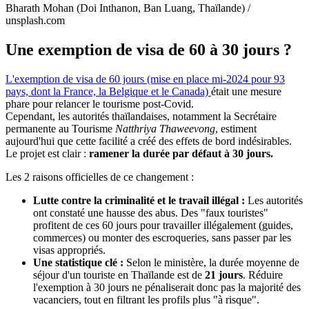
Bharath Mohan (Doi Inthanon, Ban Luang, Thaïlande) /
unsplash.com
Une exemption de visa de 60 à 30 jours ?
L'exemption de visa de 60 jours (mise en place mi-2024 pour 93
pays, dont la France, la Belgique et le Canada)
était une mesure
phare pour relancer le tourisme post-Covid.
Cependant, les autorités thaïlandaises, notamment la Secrétaire
permanente au Tourisme
Natthriya Thaweevong
, estiment
aujourd'hui que cette facilité a créé des effets de bord indésirables.
Le projet est clair :
ramener la durée par défaut à 30 jours.
Les 2 raisons officielles de ce changement :
Lutte contre la criminalité et le travail illégal :
Les autorités
ont constaté une hausse des abus. Des "faux touristes"
profitent de ces 60 jours pour travailler illégalement (guides,
commerces) ou monter des escroqueries, sans passer par les
visas appropriés.
Une statistique clé :
Selon le ministère, la durée moyenne de
séjour d'un touriste en Thaïlande est de
21 jours
. Réduire
l'exemption à 30 jours ne pénaliserait donc pas la majorité des
vacanciers, tout en filtrant les profils plus "à risque".