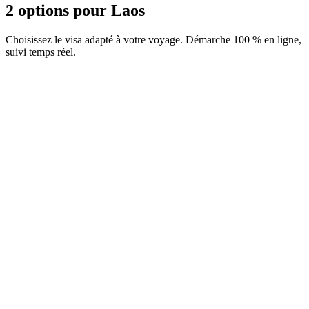
2 options pour Laos
Choisissez le visa adapté à votre voyage. Démarche 100 % en ligne,
suivi temps réel.
Carte d'Arrivée
Service Visamundi : 29 € TTC
Carte d'arrivée
e-Visa
Service Visamundi : 39 € TTC
Frais consulaires : ≈ 45 €
(
50 USD
)