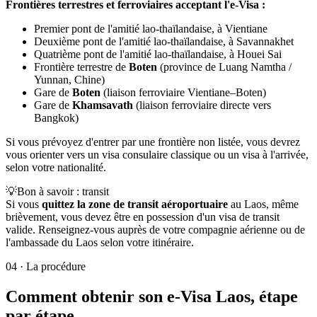
Frontières terrestres et ferroviaires acceptant l'e-Visa :
Premier pont de l'amitié lao-thaïlandaise, à Vientiane
Deuxième pont de l'amitié lao-thaïlandaise, à Savannakhet
Quatrième pont de l'amitié lao-thaïlandaise, à Houei Sai
Frontière terrestre de
Boten
(province de Luang Namtha /
Yunnan, Chine)
Gare de
Boten
(liaison ferroviaire Vientiane–Boten)
Gare de
Khamsavath
(liaison ferroviaire directe vers
Bangkok)
Si vous prévoyez d'entrer par une frontière non listée, vous devrez
vous orienter vers un visa consulaire classique ou un visa à l'arrivée,
selon votre nationalité.
💡
Bon à savoir : transit
Si vous
quittez la zone de transit aéroportuaire
au Laos, même
brièvement, vous devez être en possession d'un visa de transit
valide. Renseignez-vous auprès de votre compagnie aérienne ou de
l'ambassade du Laos selon votre itinéraire.
04
·
La procédure
Comment obtenir son e-Visa Laos, étape
par étape