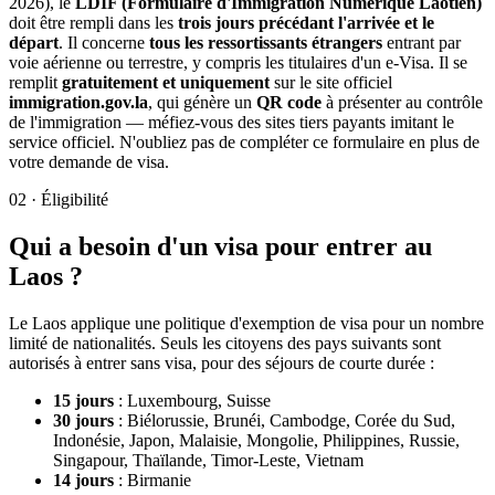
2026), le
LDIF (Formulaire d'Immigration Numérique Laotien)
doit être rempli dans les
trois jours précédant l'arrivée et le
départ
. Il concerne
tous les ressortissants étrangers
entrant par
voie aérienne ou terrestre, y compris les titulaires d'un e-Visa. Il se
remplit
gratuitement et uniquement
sur le site officiel
immigration.gov.la
, qui génère un
QR code
à présenter au contrôle
de l'immigration — méfiez-vous des sites tiers payants imitant le
service officiel. N'oubliez pas de compléter ce formulaire en plus de
votre demande de visa.
02
·
Éligibilité
Qui a besoin d'un visa pour entrer au
Laos ?
Le Laos applique une politique d'exemption de visa pour un nombre
limité de nationalités. Seuls les citoyens des pays suivants sont
autorisés à entrer sans visa, pour des séjours de courte durée :
15 jours
: Luxembourg, Suisse
30 jours
: Biélorussie, Brunéi, Cambodge, Corée du Sud,
Indonésie, Japon, Malaisie, Mongolie, Philippines, Russie,
Singapour, Thaïlande, Timor-Leste, Vietnam
14 jours
: Birmanie