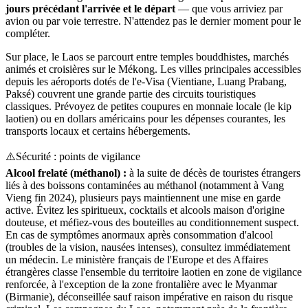
jours précédant l'arrivée et le départ
— que vous arriviez par
avion ou par voie terrestre. N'attendez pas le dernier moment pour le
compléter.
Sur place, le Laos se parcourt entre temples bouddhistes, marchés
animés et croisières sur le Mékong. Les villes principales accessibles
depuis les aéroports dotés de l'e-Visa (Vientiane, Luang Prabang,
Paksé) couvrent une grande partie des circuits touristiques
classiques. Prévoyez de petites coupures en monnaie locale (le kip
laotien) ou en dollars américains pour les dépenses courantes, les
transports locaux et certains hébergements.
⚠️
Sécurité : points de vigilance
Alcool frelaté (méthanol) :
à la suite de décès de touristes étrangers
liés à des boissons contaminées au méthanol (notamment à Vang
Vieng fin 2024), plusieurs pays maintiennent une mise en garde
active. Évitez les spiritueux, cocktails et alcools maison d'origine
douteuse, et méfiez-vous des bouteilles au conditionnement suspect.
En cas de symptômes anormaux après consommation d'alcool
(troubles de la vision, nausées intenses), consultez immédiatement
un médecin. Le ministère français de l'Europe et des Affaires
étrangères classe l'ensemble du territoire laotien en zone de vigilance
renforcée, à l'exception de la zone frontalière avec le Myanmar
(Birmanie), déconseillée sauf raison impérative en raison du risque