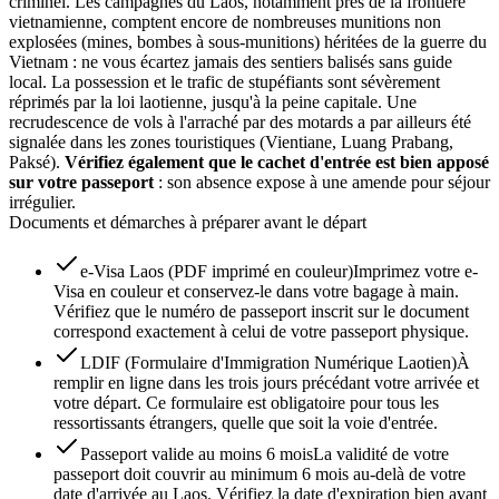
criminel. Les campagnes du Laos, notamment près de la frontière
vietnamienne, comptent encore de nombreuses munitions non
explosées (mines, bombes à sous-munitions) héritées de la guerre du
Vietnam : ne vous écartez jamais des sentiers balisés sans guide
local. La possession et le trafic de stupéfiants sont sévèrement
réprimés par la loi laotienne, jusqu'à la peine capitale. Une
recrudescence de vols à l'arraché par des motards a par ailleurs été
signalée dans les zones touristiques (Vientiane, Luang Prabang,
Paksé).
Vérifiez également que le cachet d'entrée est bien apposé
sur votre passeport
: son absence expose à une amende pour séjour
irrégulier.
Documents et démarches à préparer avant le départ
e-Visa Laos (PDF imprimé en couleur)
Imprimez votre e-
Visa en couleur et conservez-le dans votre bagage à main.
Vérifiez que le numéro de passeport inscrit sur le document
correspond exactement à celui de votre passeport physique.
LDIF (Formulaire d'Immigration Numérique Laotien)
À
remplir en ligne dans les trois jours précédant votre arrivée et
votre départ. Ce formulaire est obligatoire pour tous les
ressortissants étrangers, quelle que soit la voie d'entrée.
Passeport valide au moins 6 mois
La validité de votre
passeport doit couvrir au minimum 6 mois au-delà de votre
date d'arrivée au Laos. Vérifiez la date d'expiration bien avant