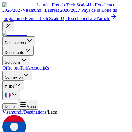
Lauréat French Tech Scale-Up Excellence
2026/2027
Visamundi, Lauréat 2026/2027 Pays de la Loire du
programme French Tech Scale-Up Excellence
Lire l'article
Destinations
Documents
Solutions
Offre pro
Tarifs
Actualités
Connexion
EUR
€
Démo
Menu
Visamundi
/
Destinations
/
Laos