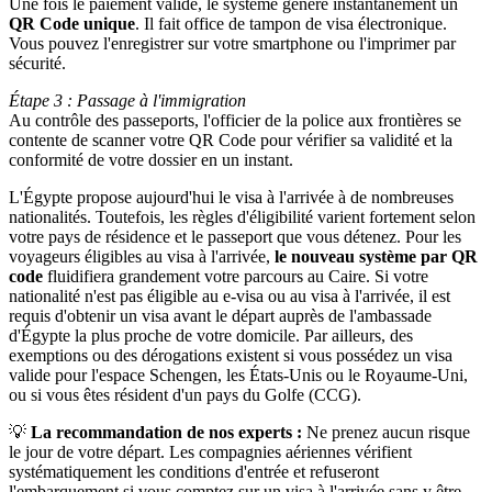
Une fois le paiement validé, le système génère instantanément un
QR Code unique
. Il fait office de tampon de visa électronique.
Vous pouvez l'enregistrer sur votre smartphone ou l'imprimer par
sécurité.
Étape 3 : Passage à l'immigration
Au contrôle des passeports, l'officier de la police aux frontières se
contente de scanner votre QR Code pour vérifier sa validité et la
conformité de votre dossier en un instant.
L'Égypte propose aujourd'hui le visa à l'arrivée à de nombreuses
nationalités. Toutefois, les règles d'éligibilité varient fortement selon
votre pays de résidence et le passeport que vous détenez. Pour les
voyageurs éligibles au visa à l'arrivée,
le nouveau système par QR
code
fluidifiera grandement votre parcours au Caire. Si votre
nationalité n'est pas éligible au e-visa ou au visa à l'arrivée, il est
requis d'obtenir un visa avant le départ auprès de l'ambassade
d'Égypte la plus proche de votre domicile. Par ailleurs, des
exemptions ou des dérogations existent si vous possédez un visa
valide pour l'espace Schengen, les États-Unis ou le Royaume-Uni,
ou si vous êtes résident d'un pays du Golfe (CCG).
💡
La recommandation de nos experts :
Ne prenez aucun risque
le jour de votre départ. Les compagnies aériennes vérifient
systématiquement les conditions d'entrée et refuseront
l'embarquement si vous comptez sur un visa à l'arrivée sans y être