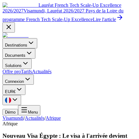
Lauréat French Tech Scale-Up Excellence
2026/2027
Visamundi, Lauréat 2026/2027 Pays de la Loire du
programme French Tech Scale-Up Excellence
Lire l'article
Destinations
Documents
Solutions
Offre pro
Tarifs
Actualités
Connexion
EUR
€
Démo
Menu
Visamundi
/
Actualités
/
Afrique
Afrique
Nouveau Visa Égypte : Le visa à l'arrivée devient