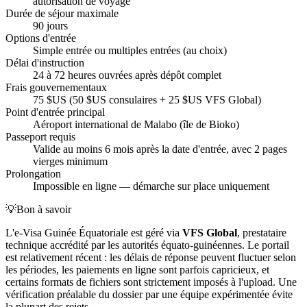
autorisation de voyage
Durée de séjour maximale
90 jours
Options d'entrée
Simple entrée ou multiples entrées (au choix)
Délai d'instruction
24 à 72 heures ouvrées après dépôt complet
Frais gouvernementaux
75 $US (50 $US consulaires + 25 $US VFS Global)
Point d'entrée principal
Aéroport international de Malabo (île de Bioko)
Passeport requis
Valide au moins 6 mois après la date d'entrée, avec 2 pages
vierges minimum
Prolongation
Impossible en ligne — démarche sur place uniquement
💡
Bon à savoir
L'e-Visa Guinée Équatoriale est géré via
VFS Global
, prestataire
technique accrédité par les autorités équato-guinéennes. Le portail
est relativement récent : les délais de réponse peuvent fluctuer selon
les périodes, les paiements en ligne sont parfois capricieux, et
certains formats de fichiers sont strictement imposés à l'upload. Une
vérification préalable du dossier par une équipe expérimentée évite
la plupart des rejets.