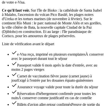
de votre e-Visa.
Ce qu'il faut voir.
Sur l'île de Bioko : la cathédrale de Santa Isabel
à Malabo, l'ascension du volcan Pico Basilé, les plages noires
d'Ureka et les tortues marines (de novembre à février). Sur le
continent Río Muni : le parc national de Monte Alén et ses gorilles,
la ville côtière de Bata, la nouvelle capitale Ciudad de la Paz
(Djibloho) en construction. Et au large : l'île paradisiaque de
Corisco, pour les amoureux de plages préservées.
Liste de vérification avant le départ
e-Visa reçu, imprimé en plusieurs exemplaires
À conserver
avec le passeport durant tout le séjour
Passeport valide 6 mois après la date d'entrée, avec au
moins 2 pages vierges
Carnet de vaccination fièvre jaune (carnet jaune) à
jour
Exigé à l'entrée par les douanes équato-guinéennes
Assurance voyage valide pour toute la durée du séjour
Réservation d'hébergement confirmée pour toutes les
nuits
À conserver comme justificatif en cas de contrôle
Billets d'avion aller-retour confirmés
Preuve de sortie du