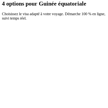
4 options pour Guinée équatoriale
Choisissez le visa adapté à votre voyage. Démarche 100 % en ligne,
suivi temps réel.
e-Visa Business (multiples entrées)
Service Visamundi : 39 € TTC
Frais consulaires : ≈ 70 €
(
75 USD
)
Visa électronique
e-Visa Business (simple entrée)
Service Visamundi : 39 € TTC