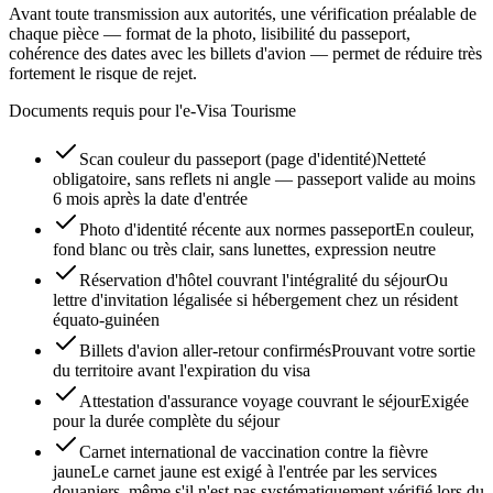
Avant toute transmission aux autorités, une vérification préalable de
chaque pièce — format de la photo, lisibilité du passeport,
cohérence des dates avec les billets d'avion — permet de réduire très
fortement le risque de rejet.
Documents requis pour l'e-Visa Tourisme
Scan couleur du passeport (page d'identité)
Netteté
obligatoire, sans reflets ni angle — passeport valide au moins
6 mois après la date d'entrée
Photo d'identité récente aux normes passeport
En couleur,
fond blanc ou très clair, sans lunettes, expression neutre
Réservation d'hôtel couvrant l'intégralité du séjour
Ou
lettre d'invitation légalisée si hébergement chez un résident
équato-guinéen
Billets d'avion aller-retour confirmés
Prouvant votre sortie
du territoire avant l'expiration du visa
Attestation d'assurance voyage couvrant le séjour
Exigée
pour la durée complète du séjour
Carnet international de vaccination contre la fièvre
jaune
Le carnet jaune est exigé à l'entrée par les services
douaniers, même s'il n'est pas systématiquement vérifié lors du