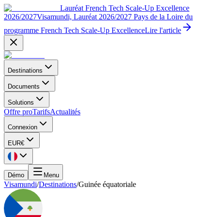
Lauréat French Tech Scale-Up Excellence
2026/2027
Visamundi, Lauréat 2026/2027 Pays de la Loire du
programme French Tech Scale-Up Excellence
Lire l'article
Destinations
Documents
Solutions
Offre pro
Tarifs
Actualités
Connexion
EUR
€
Démo
Menu
Visamundi
/
Destinations
/
Guinée équatoriale