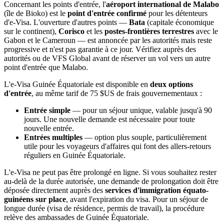
Concernant les points d'entrée, l'
aéroport international de Malabo
(île de Bioko) est le
point d'entrée confirmé
pour les détenteurs
d'e-Visa. L'ouverture d'autres points —
Bata
(capitale économique
sur le continent),
Corisco
et les
postes-frontières terrestres
avec le
Gabon et le Cameroun — est annoncée par les autorités mais reste
progressive et n'est pas garantie à ce jour. Vérifiez auprès des
autorités ou de VFS Global avant de réserver un vol vers un autre
point d'entrée que Malabo.
L'e-Visa Guinée Équatoriale est disponible en
deux options
d'entrée
, au même tarif de 75 $US de frais gouvernementaux :
Entrée simple
— pour un séjour unique, valable jusqu'à 90
jours. Une nouvelle demande est nécessaire pour toute
nouvelle entrée.
Entrées multiples
— option plus souple, particulièrement
utile pour les voyageurs d'affaires qui font des allers-retours
réguliers en Guinée Équatoriale.
L'e-Visa ne peut pas être prolongé en ligne. Si vous souhaitez rester
au-delà de la durée autorisée, une demande de prolongation doit être
déposée directement auprès des
services d'immigration équato-
guinéens sur place
, avant l'expiration du visa. Pour un séjour de
longue durée (visa de résidence, permis de travail), la procédure
relève des ambassades de Guinée Équatoriale.