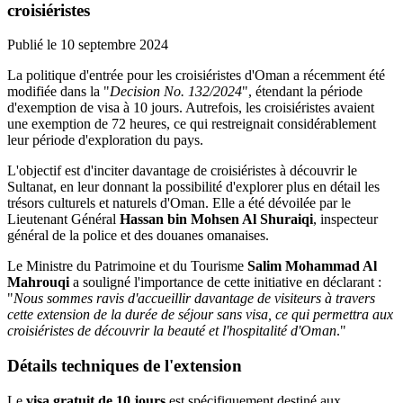
croisiéristes
Publié le
10 septembre 2024
La politique d'entrée pour les croisiéristes d'Oman a récemment été
modifiée dans la "
Decision No. 132/2024
", étendant la période
d'exemption de visa à 10 jours. Autrefois, les croisiéristes avaient
une exemption de 72 heures, ce qui restreignait considérablement
leur période d'exploration du pays.
L'objectif est d'inciter davantage de croisiéristes à découvrir le
Sultanat, en leur donnant la possibilité d'explorer plus en détail les
trésors culturels et naturels d'Oman. Elle a été dévoilée par le
Lieutenant Général
Hassan bin Mohsen Al Shuraiqi
, inspecteur
général de la police et des douanes omanaises.
Le Ministre du Patrimoine et du Tourisme
Salim Mohammad Al
Mahrouqi
a souligné l'importance de cette initiative en déclarant :
"
Nous sommes ravis d'accueillir davantage de visiteurs à travers
cette extension de la durée de séjour sans visa, ce qui permettra aux
croisiéristes de découvrir la beauté et l'hospitalité d'Oman
."
Détails techniques de l'extension
Le
visa gratuit de 10 jours
est spécifiquement destiné aux