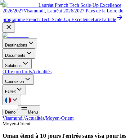
Lauréat French Tech Scale-Up Excellence
2026/2027
Visamundi, Lauréat 2026/2027 Pays de la Loire du
programme French Tech Scale-Up Excellence
Lire l'article
Destinations
Documents
Solutions
Offre pro
Tarifs
Actualités
Connexion
EUR
€
Démo
Menu
Visamundi
/
Actualités
/
Moyen-Orient
Moyen-Orient
Oman étend à 10 jours l'entrée sans visa pour les