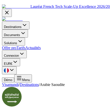
Lauréat French Tech Scale-Up Excellence 2026/2
Destinations
Documents
Solutions
Offre pro
Tarifs
Actualités
Connexion
EUR
€
Démo
Menu
Visamundi
/
Destinations
/
Arabie Saoudite