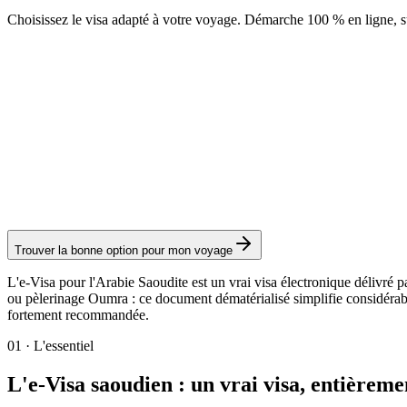
Choisissez le visa adapté à votre voyage. Démarche 100 % en ligne, su
eVisa - Hors nationalités du Maghreb
Service Visamundi : 49 € TTC
Frais consulaires : ≈ 95 €
(
403 SAR
)
Visa électronique
Trouver la bonne option pour mon voyage
L'e-Visa pour l'Arabie Saoudite est un vrai visa électronique délivré 
ou pèlerinage Oumra : ce document dématérialisé simplifie considéra
fortement recommandée.
01
·
L'essentiel
L'e-Visa saoudien : un vrai visa, entièreme