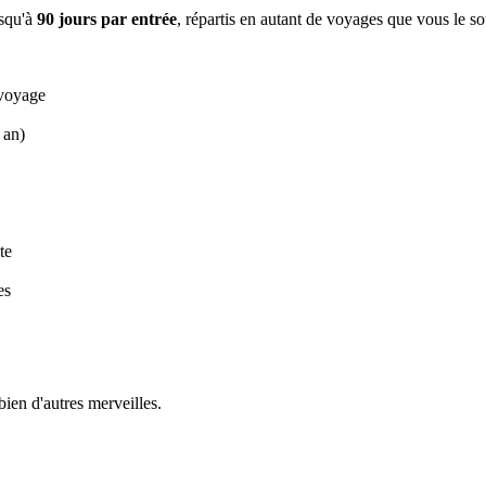
usqu'à
90 jours par entrée
, répartis en autant de voyages que vous le s
 voyage
 an)
te
es
bien d'autres merveilles.