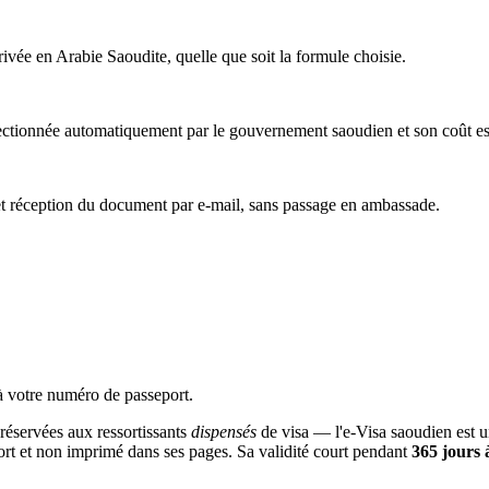
rivée en Arabie Saoudite, quelle que soit la formule choisie.
lectionnée automatiquement par le gouvernement saoudien et son coût est 
 et réception du document par e-mail, sans passage en ambassade.
 à votre numéro de passeport.
éservées aux ressortissants
dispensés
de visa — l'e-Visa saoudien est 
ort et non imprimé dans ses pages. Sa validité court pendant
365 jours 