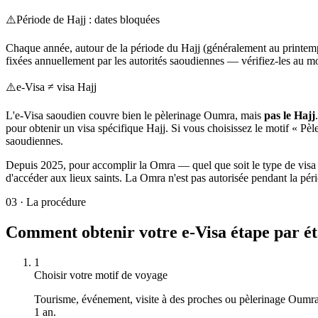
⚠️
Période de Hajj : dates bloquées
Chaque année, autour de la période du Hajj (généralement au printemps
fixées annuellement par les autorités saoudiennes — vérifiez-les au 
⚠️
e-Visa ≠ visa Hajj
L'e-Visa saoudien couvre bien le pèlerinage Oumra, mais
pas le Hajj
pour obtenir un visa spécifique Hajj. Si vous choisissez le motif « Pè
saoudiennes.
Depuis 2025, pour accomplir la Omra — quel que soit le type de visa
d'accéder aux lieux saints. La Omra n'est pas autorisée pendant la pér
03
·
La procédure
Comment obtenir votre e-Visa étape par é
1
Choisir votre motif de voyage
Tourisme, événement, visite à des proches ou pèlerinage Oumra —
1 an.