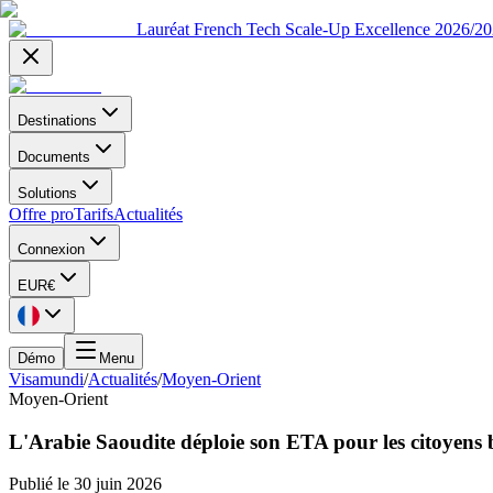
Lauréat French Tech Scale-Up Excellence 2026/2
Destinations
Documents
Solutions
Offre pro
Tarifs
Actualités
Connexion
EUR
€
Démo
Menu
Visamundi
/
Actualités
/
Moyen-Orient
Moyen-Orient
L'Arabie Saoudite déploie son ETA pour les citoyens 
Publié le
30 juin 2026