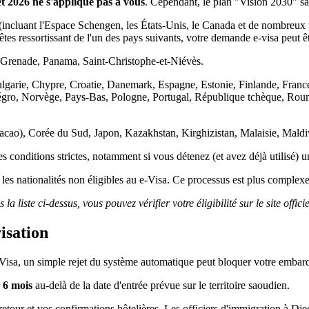
et 2026 ne s'applique pas à vous
. Cependant, le plan "Vision 2030" sao
 (incluant l'Espace Schengen, les États-Unis, le Canada et de nombreux 
 êtes ressortissant de l'un des pays suivants, votre demande e-visa peut ê
Grenade, Panama, Saint-Christophe-et-Niévès.
arie, Chypre, Croatie, Danemark, Espagne, Estonie, Finlande, France, G
gro, Norvège, Pays-Bas, Pologne, Portugal, République tchèque, Roum
o), Corée du Sud, Japon, Kazakhstan, Kirghizistan, Malaisie, Maldive
es conditions strictes, notamment si vous détenez (et avez déjà utilisé) 
les nationalités non éligibles au e-Visa. Ce processus est plus complexe
 la liste ci-dessus, vous pouvez vérifier votre éligibilité sur le site offi
isation
sa, un simple rejet du système automatique peut bloquer votre embarque
s
6 mois
au-delà de la date d'entrée prévue sur le territoire saoudien.
retour et vos confirmations hôtelières. Les officiers d'immigration à D