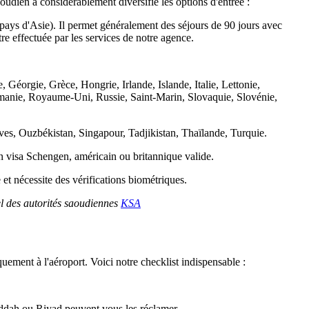
udien a considérablement diversifié les options d'entrée :
pays d'Asie). Il permet généralement des séjours de 90 jours avec
tre effectuée par les services de notre agence.
éorgie, Grèce, Hongrie, Irlande, Islande, Italie, Lettonie,
anie, Royaume-Uni, Russie, Saint-Marin, Slovaquie, Slovénie,
s, Ouzbékistan, Singapour, Tadjikistan, Thaïlande, Turquie.
un visa Schengen, américain ou britannique valide.
 et nécessite des vérifications biométriques.
ciel des autorités saoudiennes
KSA
ment à l'aéroport. Voici notre checklist indispensable :
jeddah ou Riyad peuvent vous les réclamer.