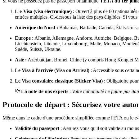
Si vous ne possédez pas de passeport britannique,
l'ETA du 1er juill
L'e-Visa (visa électronique)
: Ouvert à plus de 60 nationalités
entrées multiples. Ci-dessous la liste des pays éligibles. Si vous
Amérique du Nord :
Bahamas, Barbade, Canada, États-Unis, 
Europe :
Albanie, Allemagne, Andorre, Autriche, Belgique, Bulg
Liechtenstein, Lituanie, Luxembourg, Malte, Monaco, Monténé
Suède, Suisse, Ukraine.
Asie :
Azerbaïdjan, Brunei, Chine (y compris Hong Kong et Maca
Le Visa à l'arrivée (Visa on Arrival)
: Accessible sous certain
Le Visa consulaire classique (Sticker Visa)
: Obligatoire pour 
💡
La note de nos experts
:
Votre nationalité ne figure pas dans
Protocole de départ : Sécurisez votre autor
Même dans le cadre d'une procédure simplifiée comme l'ETA ou le e-Vi
Validité du passeport
: Assurez-vous qu'il soit valide au moin
Cohérence de l'itinéraire
: Préparez vos preuves de vols aller-