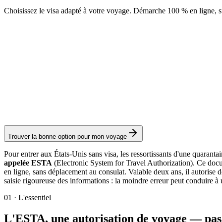
Choisissez le visa adapté à votre voyage. Démarche 100 % en ligne, su
ESTA
Service Visamundi : 39 € TTC
Frais consulaires : ≈ 35 €
(
40 USD
)
Autorisation
Trouver la bonne option pour mon voyage
Pour entrer aux États-Unis sans visa, les ressortissants d'une quaran
appelée ESTA
(Electronic System for Travel Authorization). Ce docu
en ligne, sans déplacement au consulat. Valable deux ans, il autorise 
saisie rigoureuse des informations : la moindre erreur peut conduire à 
01
·
L'essentiel
L'ESTA, une autorisation de voyage — pas