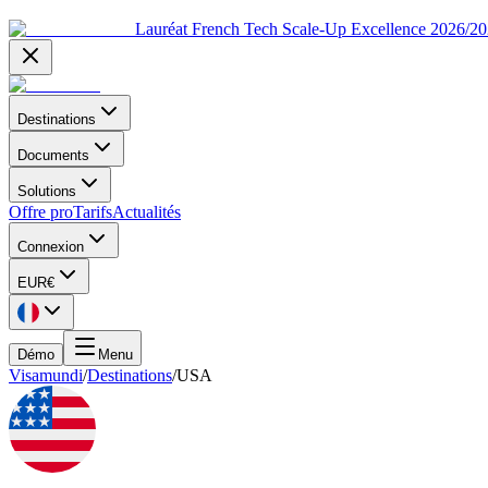
Lauréat French Tech Scale-Up Excellence 2026/2
Destinations
Documents
Solutions
Offre pro
Tarifs
Actualités
Connexion
EUR
€
Démo
Menu
Visamundi
/
Destinations
/
USA