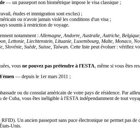
ide
— un passeport non biométrique impose le visa classique ;
ravail, études et immigration sont exclus) ;
éricain ou n'avoir jamais violé les conditions d'un visa ;
ays soumis à restriction de voyage.
prennent notamment :
Allemagne, Andorre, Australie, Autriche, Belgique
Japon, Lettonie, Liechtenstein, Lituanie, Luxembourg, Malte, Monaco, 
, Slovénie, Suède, Suisse, Taïwan.
Cette liste peut évoluer : vérifiez v
iquées, vous
ne pouvez pas prétendre à l'ESTA
, même si vous êtes re
, Yémen
— depuis le 1er mars 2011 ;
assade ou du consulat américain de votre pays de résidence. Par ailleu
d ou de Cuba, vous êtes inéligible à l'ESTA indépendamment de tout voya
e RFID). Un ancien passeport sans puce électronique ne permet pas de d
 États-Unis.