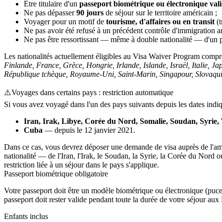
Être titulaire d'un
passeport biométrique ou électronique val
Ne pas dépasser
90 jours
de séjour sur le territoire américain ;
Voyager pour un motif de
tourisme, d'affaires ou en transit
(t
Ne pas avoir été refusé à un précédent contrôle d'immigration am
Ne pas être ressortissant — même à double nationalité — d'un p
Les nationalités actuellement éligibles au Visa Waiver Program com
Finlande, France, Grèce, Hongrie, Irlande, Islande, Israël, Italie, 
République tchèque, Royaume-Uni, Saint-Marin, Singapour, Slovaquie
⚠️
Voyages dans certains pays : restriction automatique
Si vous avez voyagé dans l'un des pays suivants depuis les dates ind
Iran, Irak, Libye, Corée du Nord, Somalie, Soudan, Syrie
Cuba
— depuis le 12 janvier 2021.
Dans ce cas, vous devrez déposer une demande de visa auprès de l'amb
nationalité — de l'Iran, l'Irak, le Soudan, la Syrie, la Corée du Nor
restriction liée à un séjour dans le pays s'applique.
Passeport biométrique obligatoire
Votre passeport doit être un modèle biométrique ou électronique (puc
passeport doit rester valide pendant toute la durée de votre séjour aux
Enfants inclus