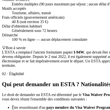
Entrées multiples (90 jours maximum par séjour ; aucun délai d'a
Motifs acceptés
Tourisme, affaires, transit
Frais officiels (gouvernement américain)
40 $ (soit environ 35 €)
Délai d'obtention habituel
Généralement sous 72 heures
Démarche
100 % en ligne — aucun déplacement consulaire
💡
Bon à savoir
L'ESTA a remplacé l'ancien formulaire papier
I-94W
, qui devait être
devenu obligatoire. Depuis le 2 mai 2022, il est également supprimé a
électronique et se fait impérativement
avant
le départ. Un ESTA approuv
territoire.
02
·
Éligibilité
Qui peut demander un ESTA ? Nationalités 
Le droit de demander un ESTA est déterminé par le
Visa Waiver Pr
vous devez réunir l'ensemble des conditions suivantes :
Être ressortissant d'un
pays membre du Visa Waiver Progra