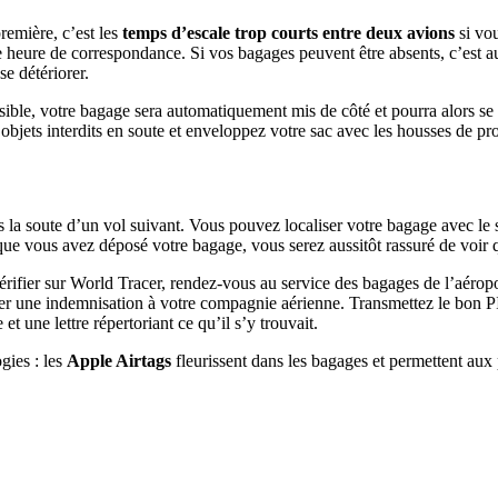
remière, c’est les
temps d’escale trop courts entre deux avions
si vo
 heure de correspondance. Si vos bagages peuvent être absents, c’est aus
se détériorer.
 illisible, votre bagage sera automatiquement mis de côté et pourra alors
 objets interdits en soute et enveloppez votre sac avec les housses de pr
ns la soute d’un vol suivant. Vous pouvez localiser votre bagage avec l
ue vous avez déposé votre bagage, vous serez aussitôt rassuré de voir q
vérifier sur World Tracer, rendez-vous au service des bagages de l’aéro
er une indemnisation à votre compagnie aérienne. Transmettez le bon PI
et une lettre répertoriant ce qu’il s’y trouvait.
gies : les
Apple Airtags
fleurissent dans les bagages et permettent aux 