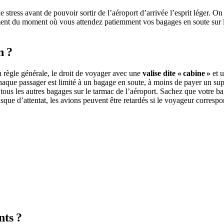
tress avant de pouvoir sortir de l’aéroport d’arrivée l’esprit léger. O
lement du moment où vous attendez patiemment vos bagages en soute sur l
n ?
en règle générale, le droit de voyager avec une
valise dite « cabine »
et 
aque passager est limité à un bagage en soute, à moins de payer un s
ous les autres bagages sur le tarmac de l’aéroport. Sachez que votre baga
 risque d’attentat, les avions peuvent être retardés si le voyageur corre
nts ?