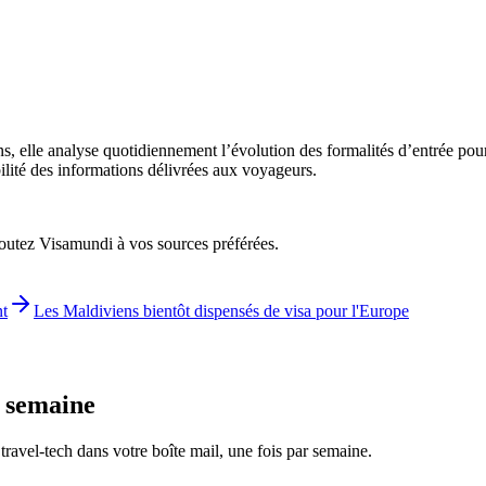
ons, elle analyse quotidiennement l’évolution des formalités d’entrée pou
bilité des informations délivrées aux voyageurs.
ajoutez Visamundi à vos sources préférées.
nt
Les Maldiviens bientôt dispensés de visa pour l'Europe
e semaine
é travel-tech dans votre boîte mail, une fois par semaine.