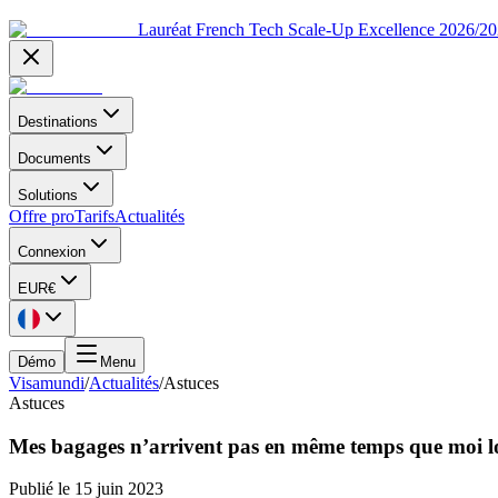
Lauréat French Tech Scale-Up Excellence 2026/2
Destinations
Documents
Solutions
Offre pro
Tarifs
Actualités
Connexion
EUR
€
Démo
Menu
Visamundi
/
Actualités
/
Astuces
Astuces
Mes bagages n’arrivent pas en même temps que moi lo
Publié le
15 juin 2023