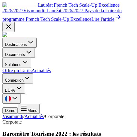
Lauréat French Tech Scale-Up Excellence
2026/2027
Visamundi, Lauréat 2026/2027 Pays de la Loire du
programme French Tech Scale-Up Excellence
Lire l'article
Destinations
Documents
Solutions
Offre pro
Tarifs
Actualités
Connexion
EUR
€
Démo
Menu
Visamundi
/
Actualités
/
Corporate
Corporate
Baromètre Tourisme 2022 : les résultats