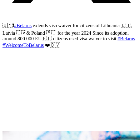
🇧🇾❗️
#Belarus
extends visa waiver for citizens of Lithuania 🇱🇹,
Latvia 🇱🇻& Poland 🇵🇱 for the year 2024 Since its adoption,
around 800 000 EU🇪🇺 citizens used visa waiver to visit
#Belarus
#WelcomeToBelarus
❤️🇧🇾