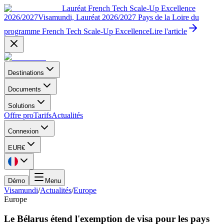
Lauréat French Tech Scale-Up Excellence
2026/2027
Visamundi, Lauréat 2026/2027 Pays de la Loire du
programme French Tech Scale-Up Excellence
Lire l'article
Destinations
Documents
Solutions
Offre pro
Tarifs
Actualités
Connexion
EUR
€
Démo
Menu
Visamundi
/
Actualités
/
Europe
Europe
Le Bélarus étend l'exemption de visa pour les pays