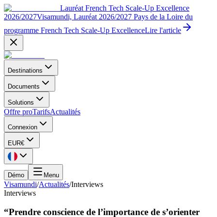
Lauréat French Tech Scale-Up Excellence
2026/2027
Visamundi, Lauréat 2026/2027 Pays de la Loire du
programme French Tech Scale-Up Excellence
Lire l'article
Destinations
Documents
Solutions
Offre pro
Tarifs
Actualités
Connexion
EUR
€
Démo
Menu
Visamundi
/
Actualités
/
Interviews
Interviews
“Prendre conscience de l’importance de s’orienter