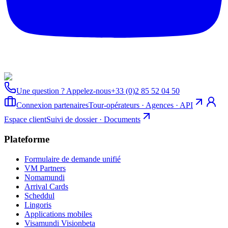
Une question ? Appelez-nous
+33 (0)2 85 52 04 50
Connexion partenaires
Tour-opérateurs · Agences · API
Espace client
Suivi de dossier · Documents
Plateforme
Formulaire de demande unifié
VM Partners
Nomamundi
Arrival Cards
Scheddul
Lingoris
Applications mobiles
Visamundi Vision
beta