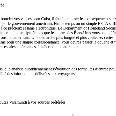
vée
e boucler vos valises pour Cuba, il faut bien peser les conséquences su
" par le gouvernement américain. Fini le temps où un simple ESTA suffis
ieu à ce précieux sésame électronique. Le Department of Homeland Securi
 interdiction ne signifie pas que les portes des États-Unis vous sont d
sulat américain. Une démarche plus longue et plus coûteuse, certes, mai
me pour une simple correspondance, vous devrez passer la douane et "ent
es escales américaines, à l'aller comme au retour.
ons, elle analyse quotidiennement l’évolution des formalités d’entrée pou
bilité des informations délivrées aux voyageurs.
ajoutez Visamundi à vos sources préférées.