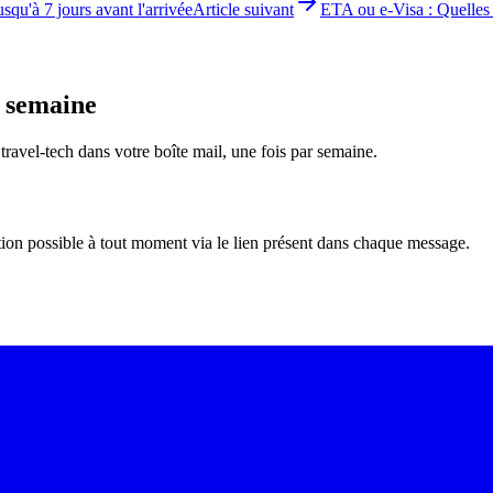
squ'à 7 jours avant l'arrivée
Article suivant
ETA ou e-Visa : Quelles
e semaine
é travel-tech dans votre boîte mail, une fois par semaine.
tion possible à tout moment via le lien présent dans chaque message.