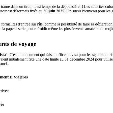
raîne dans un tiroir, il est temps de la dépoussiérer ! Les autorités cub
utoir est désormais fixée au
30 juin 2025
. Un sursis bienvenu pour les g
formalités d'entrée sur l'île, comme la possibilité de faire sa déclaratio
la paperasserie peut refroidir même les plus fervents amateurs de moji
ents de voyage
ista
". C'est un document qui faisait office de visa pour les séjours tour
avaient initialement fixé une date limite au 31 décembre 2024 pour utilis
stock.
ement D'Viajeros
rrivée
vée