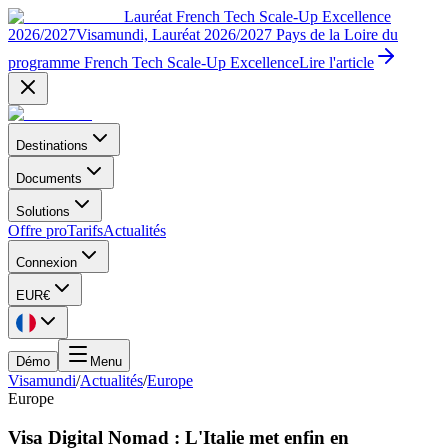
Lauréat French Tech Scale-Up Excellence
2026/2027
Visamundi, Lauréat 2026/2027 Pays de la Loire du
programme French Tech Scale-Up Excellence
Lire l'article
Destinations
Documents
Solutions
Offre pro
Tarifs
Actualités
Connexion
EUR
€
Démo
Menu
Visamundi
/
Actualités
/
Europe
Europe
Visa Digital Nomad : L'Italie met enfin en