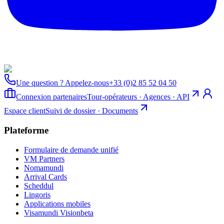
Une question ? Appelez-nous
+33 (0)2 85 52 04 50
Connexion partenaires
Tour-opérateurs · Agences · API
Espace client
Suivi de dossier · Documents
Plateforme
Formulaire de demande unifié
VM Partners
Nomamundi
Arrival Cards
Scheddul
Lingoris
Applications mobiles
Visamundi Vision
beta