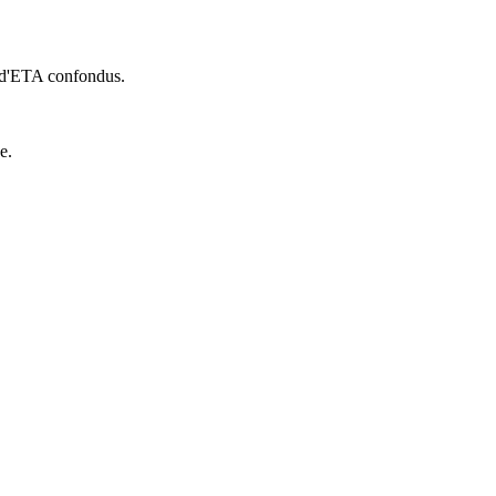
s d'ETA confondus.
e.