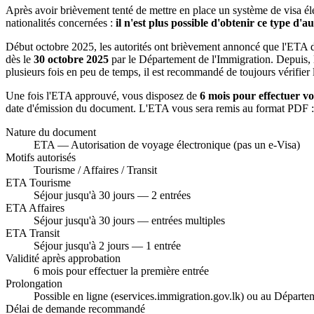
Après avoir brièvement tenté de mettre en place un système de visa éle
nationalités concernées :
il n'est plus possible d'obtenir ce type d'
Début octobre 2025, les autorités ont brièvement annoncé que l'ETA dev
dès le
30 octobre 2025
par le Département de l'Immigration. Depuis,
plusieurs fois en peu de temps, il est recommandé de toujours vérifier 
Une fois l'ETA approuvé, vous disposez de
6 mois pour effectuer v
date d'émission du document. L'ETA vous sera remis au format PDF : i
Nature du document
ETA — Autorisation de voyage électronique (pas un e-Visa)
Motifs autorisés
Tourisme / Affaires / Transit
ETA Tourisme
Séjour jusqu'à 30 jours — 2 entrées
ETA Affaires
Séjour jusqu'à 30 jours — entrées multiples
ETA Transit
Séjour jusqu'à 2 jours — 1 entrée
Validité après approbation
6 mois pour effectuer la première entrée
Prolongation
Possible en ligne (eservices.immigration.gov.lk) ou au Départe
Délai de demande recommandé