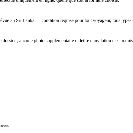
ffectue uniquement en ligne, quelle que soit la formule choisie.
 prévue au Sri Lanka — condition requise pour tout voyageur, tous type
 dossier ; aucune photo supplémentaire ni lettre d'invitation n'est requis