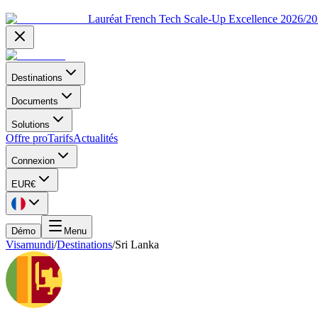
Lauréat French Tech Scale-Up Excellence 2026/2
Destinations
Documents
Solutions
Offre pro
Tarifs
Actualités
Connexion
EUR
€
Démo
Menu
Visamundi
/
Destinations
/
Sri Lanka