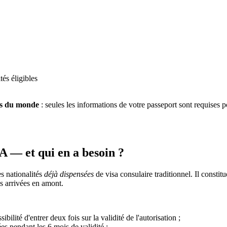
tés éligibles
es du monde
: seules les informations de votre passeport sont requises p
 — et qui en a besoin ?
s nationalités
déjà dispensées
de visa consulaire traditionnel. Il consti
es arrivées en amont.
ibilité d'entrer deux fois sur la validité de l'autorisation ;
ées pendant les 6 mois de validité ;