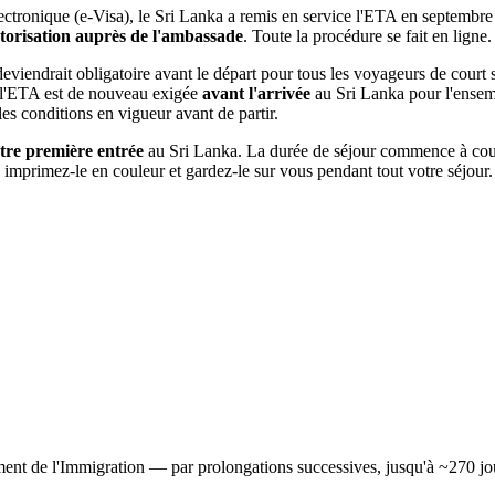
ctronique (e-Visa), le Sri Lanka a remis en service l'ETA en septembre 
autorisation auprès de l'ambassade
. Toute la procédure se fait en ligne.
iendrait obligatoire avant le départ pour tous les voyageurs de court sé
 l'ETA est de nouveau exigée
avant l'arrivée
au Sri Lanka pour l'ensemb
les conditions en vigueur avant de partir.
otre première entrée
au Sri Lanka. La durée de séjour commence à courir 
mprimez-le en couleur et gardez-le sur vous pendant tout votre séjour.
ment de l'Immigration — par prolongations successives, jusqu'à ~270 jou