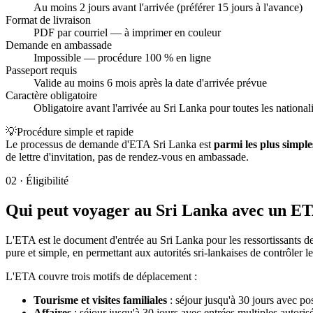
Au moins 2 jours avant l'arrivée (préférer 15 jours à l'avance)
Format de livraison
PDF par courriel — à imprimer en couleur
Demande en ambassade
Impossible — procédure 100 % en ligne
Passeport requis
Valide au moins 6 mois après la date d'arrivée prévue
Caractère obligatoire
Obligatoire avant l'arrivée au Sri Lanka pour toutes les nationali
💡
Procédure simple et rapide
Le processus de demande d'ETA Sri Lanka est
parmi les plus simpl
de lettre d'invitation, pas de rendez-vous en ambassade.
02
·
Éligibilité
Qui peut voyager au Sri Lanka avec un ETA
L'ETA est le document d'entrée au Sri Lanka pour les ressortissants de
pure et simple, en permettant aux autorités sri-lankaises de contrôler l
L'ETA couvre trois motifs de déplacement :
Tourisme et visites familiales
: séjour jusqu'à 30 jours avec poss
Affaires
: séjour jusqu'à 30 jours avec entrées multiples autoris