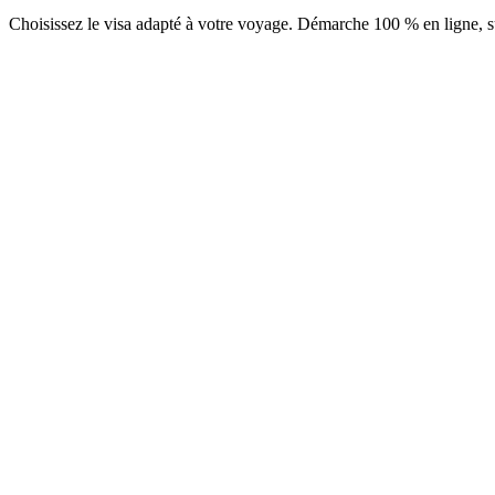
Choisissez le visa adapté à votre voyage. Démarche 100 % en ligne, su
ETA Business
Service Visamundi : 39 € TTC
Frais consulaires : ≈ 50 €
(
55 USD
)
Autorisation
ETA Tourisme 30 jours
Service Visamundi : 39 € TTC
Frais consulaires : ≈ 45 €
(
50 USD
)
Autorisation