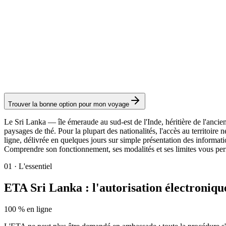
ETA Transit
Service Visamundi : 39 € TTC
Visa électronique
Trouver la bonne option pour mon voyage
Le Sri Lanka — île émeraude au sud-est de l'Inde, héritière de l'ancie
paysages de thé. Pour la plupart des nationalités, l'accès au territoir
ligne, délivrée en quelques jours sur simple présentation des informatio
Comprendre son fonctionnement, ses modalités et ses limites vous per
01
·
L'essentiel
ETA Sri Lanka : l'autorisation électronique
100 % en ligne