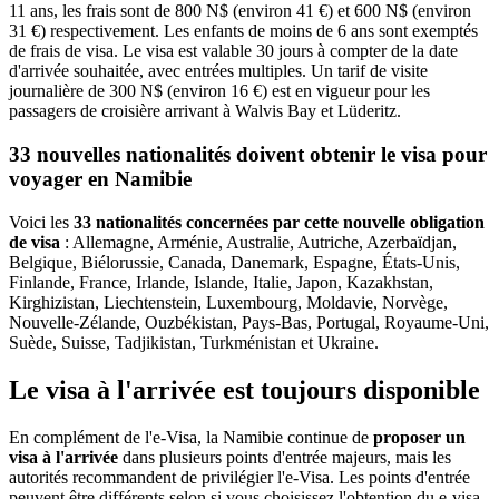
11 ans, les frais sont de 800 N$ (environ 41 €) et 600 N$ (environ
31 €) respectivement. Les enfants de moins de 6 ans sont exemptés
de frais de visa. Le visa est valable 30 jours à compter de la date
d'arrivée souhaitée, avec entrées multiples. Un tarif de visite
journalière de 300 N$ (environ 16 €) est en vigueur pour les
passagers de croisière arrivant à Walvis Bay et Lüderitz.
33 nouvelles nationalités doivent obtenir le visa pour
voyager en Namibie
Voici les
33 nationalités concernées par cette nouvelle obligation
de visa
: Allemagne, Arménie, Australie, Autriche, Azerbaïdjan,
Belgique, Biélorussie, Canada, Danemark, Espagne, États-Unis,
Finlande, France, Irlande, Islande, Italie, Japon, Kazakhstan,
Kirghizistan, Liechtenstein, Luxembourg, Moldavie, Norvège,
Nouvelle-Zélande, Ouzbékistan, Pays-Bas, Portugal, Royaume-Uni,
Suède, Suisse, Tadjikistan, Turkménistan et Ukraine.
Le visa à l'arrivée est toujours disponible
En complément de l'e-Visa, la Namibie continue de
proposer un
visa à l'arrivée
dans plusieurs points d'entrée majeurs, mais les
autorités recommandent de privilégier l'e-Visa. Les points d'entrée
peuvent être différents selon si vous choisissez l'obtention du e-visa