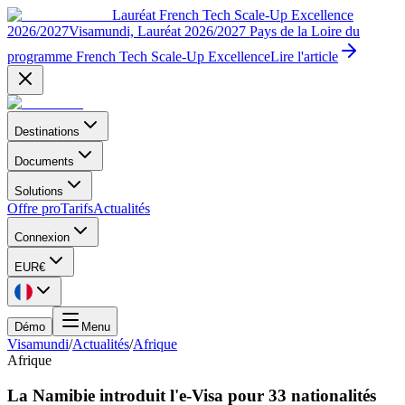
Lauréat French Tech Scale-Up Excellence
2026/2027
Visamundi, Lauréat 2026/2027 Pays de la Loire du
programme French Tech Scale-Up Excellence
Lire l'article
Destinations
Documents
Solutions
Offre pro
Tarifs
Actualités
Connexion
EUR
€
Démo
Menu
Visamundi
/
Actualités
/
Afrique
Afrique
La Namibie introduit l'e-Visa pour 33 nationalités