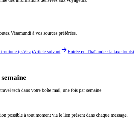
bilité des informations délivrées aux voyageurs.
ajoutez Visamundi à vos sources préférées.
ctronique (e-Visa)
Article suivant
Entrée en Thaïlande : la taxe touri
e semaine
é travel-tech dans votre boîte mail, une fois par semaine.
tion possible à tout moment via le lien présent dans chaque message.