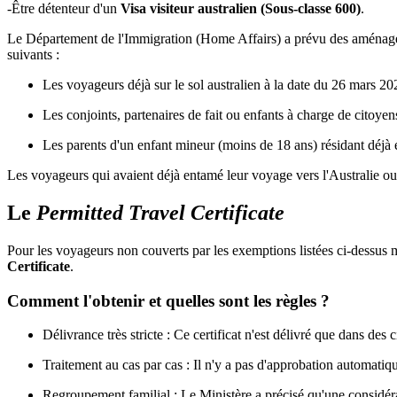
-Être détenteur d'un
Visa visiteur australien (Sous-classe 600)
.
Le Département de l'Immigration (Home Affairs) a prévu des aménagemen
suivants :
Les voyageurs déjà sur le sol australien à la date du 26 mars 20
Les conjoints, partenaires de fait ou enfants à charge de citoye
Les parents d'un enfant mineur (moins de 18 ans) résidant déjà en
Les voyageurs qui avaient déjà entamé leur voyage vers l'Australie ou 
Le
Permitted Travel Certificate
Pour les voyageurs non couverts par les exemptions listées ci-dessus ma
Certificate
.
Comment l'obtenir et quelles sont les règles ?
Délivrance très stricte : Ce certificat n'est délivré que dans des
Traitement au cas par cas : Il n'y a pas d'approbation automati
Regroupement familial : Le Ministère a précisé qu'une considérat