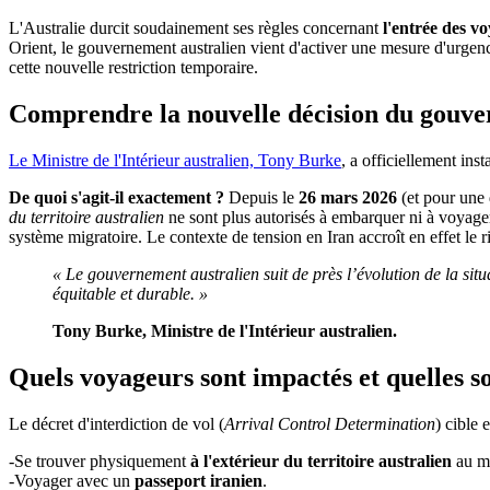
L'Australie durcit soudainement ses règles concernant
l'entrée des v
Orient, le gouvernement australien vient d'activer une mesure d'urgence
cette nouvelle restriction temporaire.
Comprendre la nouvelle décision du gouve
Le Ministre de l'Intérieur australien, Tony Burke
, a officiellement ins
De quoi s'agit-il exactement ?
Depuis le
26 mars 2026
(et pour une d
du territoire australien
ne sont plus autorisés à embarquer ni à voyager v
système migratoire. Le contexte de tension en Iran accroît en effet le ris
« Le gouvernement australien suit de près l’évolution de la si
équitable et durable. »
Tony Burke, Ministre de l'Intérieur australien.
Quels voyageurs sont impactés et quelles s
Le décret d'interdiction de vol (
Arrival Control Determination
) cible
-Se trouver physiquement
à l'extérieur du territoire australien
au m
-Voyager avec un
passeport iranien
.