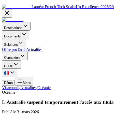
Lauréat French Tech Scale-Up Excellence 2026/2
Destinations
Documents
Solutions
Offre pro
Tarifs
Actualités
Connexion
EUR
€
Démo
Menu
Visamundi
/
Actualités
/
Océanie
Océanie
L'Australie suspend temporairement l'accès aux titulair
Publié le
31 mars 2026