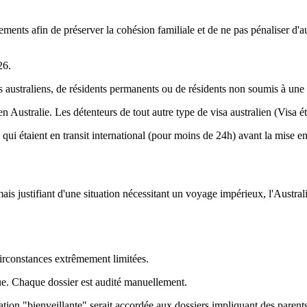
ts afin de préserver la cohésion familiale et de ne pas pénaliser d'autr
26.
ns australiens, de résidents permanents ou de résidents non soumis à une 
 Australie. Les détenteurs de tout autre type de visa australien (Visa ét
qui étaient en transit international (pour moins de 24h) avant la mise e
is justifiant d'une situation nécessitant un voyage impérieux, l'Australi
 circonstances extrêmement limitées.
que. Chaque dossier est audité manuellement.
ion "bienveillante" serait accordée aux dossiers impliquant des parents