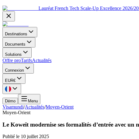
Lauréat French Tech Scale-Up Excellence 2026/2
Destinations
Documents
Solutions
Offre pro
Tarifs
Actualités
Connexion
EUR
€
Démo
Menu
Visamundi
/
Actualités
/
Moyen-Orient
Moyen-Orient
Le Koweït modernise ses formalités d’entrée avec un 
Publié le
10 juillet 2025