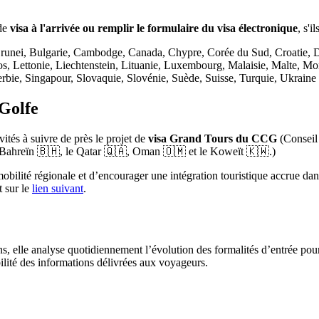
de
visa à l'arrivée ou remplir le formulaire du visa électronique
, s'i
Brunei, Bulgarie, Cambodge, Canada, Chypre, Corée du Sud, Croatie, D
aos, Lettonie, Liechtenstein, Lituanie, Luxembourg, Malaisie, Malte, 
ie, Singapour, Slovaquie, Slovénie, Suède, Suisse, Turquie, Ukraine 
 Golfe
vités à suivre de près le projet de
visa Grand Tours du CCG
(Conseil
, Bahreïn 🇧🇭, le Qatar 🇶🇦, Oman 🇴🇲 et le Koweït 🇰🇼.)
 mobilité régionale et d’encourager une intégration touristique accrue da
t sur le
lien suivant
.
ons, elle analyse quotidiennement l’évolution des formalités d’entrée pou
bilité des informations délivrées aux voyageurs.