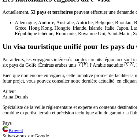
Actuellement,
53 pays et territoires
peuvent effectuer une demande 
Allemagne, Andorre, Australie, Autriche, Belgique, Bhoutan, 
Grèce, Hong Kong, Hongrie, Irlande, Islande, Italie, Japon, L
République tchèque, Roumanie, Royaume Uni, Saint-Marin, Serb
Un visa touristique unifié pour les pays du
Par ailleurs, les voyageurs intéressés par des circuits régionaux sont in
six pays du Golfe (Émirats arabes unis 🇦🇪, l’Arabie saoudite 🇸🇦
Bien que non encore en vigueur, cette initiative promet de faciliter la
futur projet, vous pouvez consulter notre dernière actualité, en cliquan
Auteur
Anna Dennis
Spécialiste de la veille réglementaire et experte en contenus destinati
combine expertise terrain et précision technique afin de garantir la fia
Pays
Koweït
Suivez-nous sur Google