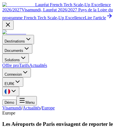
Lauréat French Tech Scale-Up Excellence
2026/2027
Visamundi, Lauréat 2026/2027 Pays de la Loire du
programme French Tech Scale-Up Excellence
Lire l'article
Destinations
Documents
Solutions
Offre pro
Tarifs
Actualités
Connexion
EUR
€
Démo
Menu
Visamundi
/
Actualités
/
Europe
Europe
Les Aéroports de Paris envisagent de reporter le