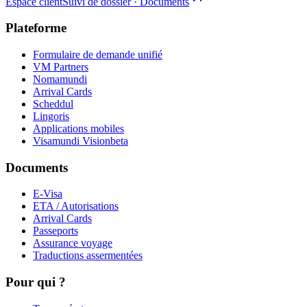
Espace client
Suivi de dossier · Documents
Plateforme
Formulaire de demande unifié
VM Partners
Nomamundi
Arrival Cards
Scheddul
Lingoris
Applications mobiles
Visamundi Vision
beta
Documents
E-Visa
ETA / Autorisations
Arrival Cards
Passeports
Assurance voyage
Traductions assermentées
Pour qui ?