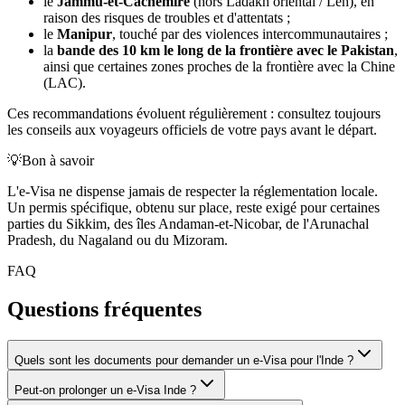
le
Jammu-et-Cachemire
(hors Ladakh oriental / Leh), en
raison des risques de troubles et d'attentats ;
le
Manipur
, touché par des violences intercommunautaires ;
la
bande des 10 km le long de la frontière avec le Pakistan
,
ainsi que certaines zones proches de la frontière avec la Chine
(LAC).
Ces recommandations évoluent régulièrement : consultez toujours
les conseils aux voyageurs officiels de votre pays avant le départ.
💡
Bon à savoir
L'e-Visa ne dispense jamais de respecter la réglementation locale.
Un permis spécifique, obtenu sur place, reste exigé pour certaines
parties du Sikkim, des îles Andaman-et-Nicobar, de l'Arunachal
Pradesh, du Nagaland ou du Mizoram.
FAQ
Questions fréquentes
Quels sont les documents pour demander un e-Visa pour l'Inde ?
Peut-on prolonger un e-Visa Inde ?