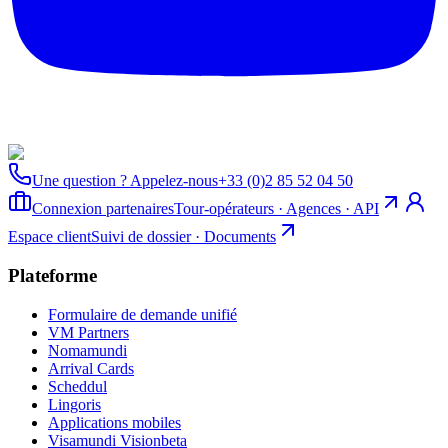
Une question ? Appelez-nous
+33 (0)2 85 52 04 50
Connexion partenaires
Tour-opérateurs · Agences · API
Espace client
Suivi de dossier · Documents
Plateforme
Formulaire de demande unifié
VM Partners
Nomamundi
Arrival Cards
Scheddul
Lingoris
Applications mobiles
Visamundi Vision
beta