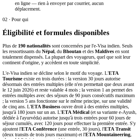
en ligne — rien à envoyer par courrier, aucun
déplacement.
02
·
Pour qui
Éligibilité et formules disponibles
Plus de
190 nationalités
sont concernées par l'e-Visa indien. Seuls
les ressortissants du
Népal
, du
Bhoutan
et des
Maldives
en sont
totalement dispensés. La plupart des voyageurs, quel que soit leur
continent d'origine, y accèdent en toute simplicité.
L'e-Visa indien se décline selon le motif du voyage. L'
ETA
Tourisme
existe en trois durées : la version 30 jours autorise
désormais des entrées multiples (elle n'en permettait que deux avant
le 12 juin 2026) et reste valable 4 mois ; la version 1 an permet des
entrées multiples avec des séjours de 90 jours consécutifs maximum
; la version 5 ans fonctionne sur le même principe, sur une validité
de cinq ans. L'
ETA Business
ouvre droit à des entrées multiples,
jusqu'à 180 jours sur un an. L'
ETA Médical
(et sa variante e-Ayush,
dédiée à l'ayurvéda) autorise jusqu'à trois entrées pour 60 jours de
séjour cumulés, avec 120 jours pour effectuer la première entrée. S'y
ajoutent l'
ETA Conférence
(une entrée, 30 jours), l'
ETA Transit
(deux transits de trois jours maximum) et l'
ETA Mountaineering
,