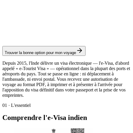
e-Transit Visa
Service Visamundi : 39 € TTC
Frais consulaires : ≈ 20 €
(
20 USD
)
Visa électronique
Trouver la bonne option pour mon voyage
Depuis 2015, l'Inde délivre un visa électronique — l'e-Visa, d'abord
appelé « e-Tourist Visa » — opérationnel dans la plupart des ports et
aéroports du pays. Tout se passe en ligne : ni déplacement à
l'ambassade, ni envoi postal. Vous recevez une autorisation de
voyage au format PDF, à imprimer et à présenter à l'arrivée pour
l'apposition du visa définitif dans votre passeport et la prise de vos
empreintes.
01
·
L'essentiel
Comprendre l'e-Visa indien