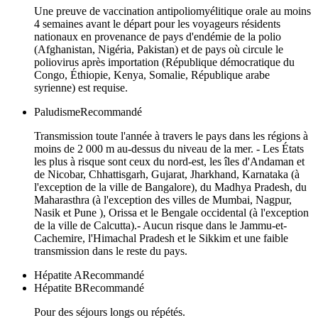
Une preuve de vaccination antipoliomyélitique orale au moins
4 semaines avant le départ pour les voyageurs résidents
nationaux en provenance de pays d'endémie de la polio
(Afghanistan, Nigéria, Pakistan) et de pays où circule le
poliovirus après importation (République démocratique du
Congo, Éthiopie, Kenya, Somalie, République arabe
syrienne) est requise.
Paludisme
Recommandé
Transmission toute l'année à travers le pays dans les régions à
moins de 2 000 m au-dessus du niveau de la mer. - Les États
les plus à risque sont ceux du nord-est, les îles d'Andaman et
de Nicobar, Chhattisgarh, Gujarat, Jharkhand, Karnataka (à
l'exception de la ville de Bangalore), du Madhya Pradesh, du
Maharasthra (à l'exception des villes de Mumbai, Nagpur,
Nasik et Pune ), Orissa et le Bengale occidental (à l'exception
de la ville de Calcutta).- Aucun risque dans le Jammu-et-
Cachemire, l'Himachal Pradesh et le Sikkim et une faible
transmission dans le reste du pays.
Hépatite A
Recommandé
Hépatite B
Recommandé
Pour des séjours longs ou répétés.