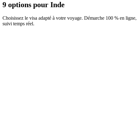
9 options pour Inde
Choisissez le visa adapté à votre voyage. Démarche 100 % en ligne,
suivi temps réel.
Carte e-Arrival
Service Visamundi : 29 € TTC
Carte d'arrivée
e-Business Visa
Service Visamundi : 39 € TTC
Frais consulaires : ≈ 145 €
(
165 USD
)