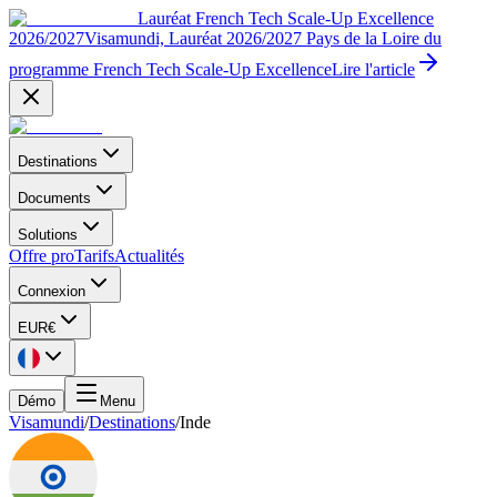
Lauréat French Tech Scale-Up Excellence
2026/2027
Visamundi, Lauréat 2026/2027 Pays de la Loire du
programme French Tech Scale-Up Excellence
Lire l'article
Destinations
Documents
Solutions
Offre pro
Tarifs
Actualités
Connexion
EUR
€
Démo
Menu
Visamundi
/
Destinations
/
Inde