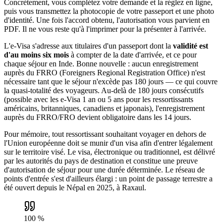
Concrètement, vous complétez votre demande et la réglez en ligne,
puis vous transmettez la photocopie de votre passeport et une photo
d'identité. Une fois l'accord obtenu, l'autorisation vous parvient en
PDF. Il ne vous reste qu'à l'imprimer pour la présenter à l'arrivée.
L'e-Visa s'adresse aux titulaires d'un passeport dont la
validité est
d'au moins six mois
à compter de la date d'arrivée, et ce pour
chaque séjour en Inde. Bonne nouvelle : aucun enregistrement
auprès du FRRO (Foreigners Regional Registration Office) n'est
nécessaire tant que le séjour n'excède pas 180 jours — ce qui couvre
la quasi-totalité des voyageurs. Au-delà de 180 jours consécutifs
(possible avec les e-Visa 1 an ou 5 ans pour les ressortissants
américains, britanniques, canadiens et japonais), l'enregistrement
auprès du FRRO/FRO devient obligatoire dans les 14 jours.
Pour mémoire, tout ressortissant souhaitant voyager en dehors de
l'Union européenne doit se munir d'un visa afin d'entrer légalement
sur le territoire visé. Le visa, électronique ou traditionnel, est délivré
par les autorités du pays de destination et constitue une preuve
d'autorisation de séjour pour une durée déterminée. Le réseau de
points d'entrée s'est d'ailleurs élargi : un point de passage terrestre a
été ouvert depuis le Népal en 2025, à Raxaul.
100 %