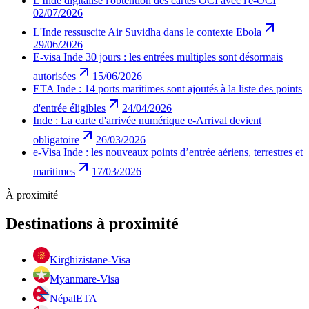
L'Inde digitalise l'obtention des cartes OCI avec l'e-OCI
02/07/2026
L'Inde ressuscite Air Suvidha dans le contexte Ebola
29/06/2026
E-visa Inde 30 jours : les entrées multiples sont désormais
autorisées
15/06/2026
ETA Inde : 14 ports maritimes sont ajoutés à la liste des points
d'entrée éligibles
24/04/2026
Inde : La carte d'arrivée numérique e-Arrival devient
obligatoire
26/03/2026
e-Visa Inde : les nouveaux points d’entrée aériens, terrestres et
maritimes
17/03/2026
À proximité
Destinations à proximité
Kirghizistan
e-Visa
Myanmar
e-Visa
Népal
ETA