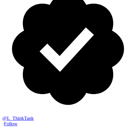
@
L_ThinkTank
·
Follow