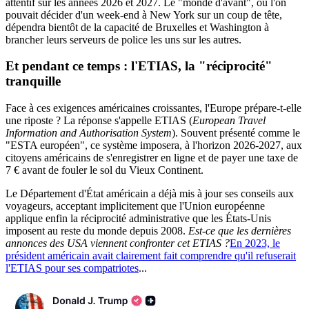
attentif sur les années 2026 et 2027. Le "monde d'avant", où l'on
pouvait décider d'un week-end à New York sur un coup de tête,
dépendra bientôt de la capacité de Bruxelles et Washington à
brancher leurs serveurs de police les uns sur les autres.
Et pendant ce temps : l'ETIAS, la "réciprocité"
tranquille
Face à ces exigences américaines croissantes, l'Europe prépare-t-elle
une riposte ? La réponse s'appelle ETIAS (
European Travel
Information and Authorisation System
). Souvent présenté comme le
"ESTA européen", ce système imposera, à l'horizon 2026-2027, aux
citoyens américains de s'enregistrer en ligne et de payer une taxe de
7 € avant de fouler le sol du Vieux Continent.
Le Département d'État américain a déjà mis à jour ses conseils aux
voyageurs, acceptant implicitement que l'Union européenne
applique enfin la réciprocité administrative que les États-Unis
imposent au reste du monde depuis 2008.
Est-ce que les dernières
annonces des USA viennent confronter cet ETIAS ?
En 2023, le
président américain avait clairement fait comprendre qu'il refuserait
l'ETIAS pour ses compatriotes
...