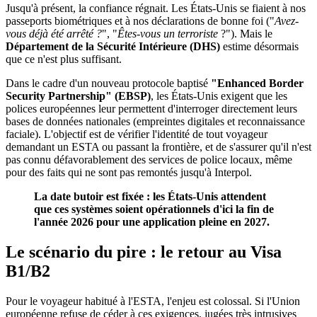
Jusqu'à présent, la confiance régnait. Les États-Unis se fiaient à nos
passeports biométriques et à nos déclarations de bonne foi ("
Avez-
vous déjà été arrêté ?
", "
Êtes-vous un terroriste
?"). Mais le
Département de la Sécurité Intérieure (DHS)
estime désormais
que ce n'est plus suffisant.
Dans le cadre d'un nouveau protocole baptisé
"Enhanced Border
Security Partnership" (EBSP)
, les États-Unis exigent que les
polices européennes leur permettent d'interroger directement leurs
bases de données nationales (empreintes digitales et reconnaissance
faciale). L'objectif est de vérifier l'identité de tout voyageur
demandant un ESTA ou passant la frontière, et de s'assurer qu'il n'est
pas connu défavorablement des services de police locaux, même
pour des faits qui ne sont pas remontés jusqu'à Interpol.
La date butoir est fixée : les États-Unis attendent
que ces systèmes soient opérationnels d'ici la fin de
l'année 2026 pour une application pleine en 2027.
Le scénario du pire : le retour au Visa
B1/B2
Pour le voyageur habitué à l'ESTA, l'enjeu est colossal. Si l'Union
européenne refuse de céder à ces exigences, jugées très intrusives