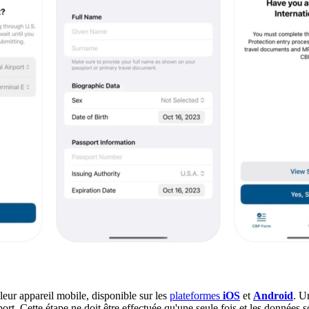
leur appareil mobile, disponible sur les
plateformes
iOS
et
Android
. U
rt. Cette étape ne doit être effectuée qu'une seule fois et les données son