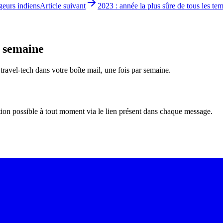
geurs indiens
Article suivant
2023 : année la plus sûre de tous les tem
e semaine
é travel-tech dans votre boîte mail, une fois par semaine.
tion possible à tout moment via le lien présent dans chaque message.