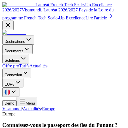
Lauréat French Tech Scale-Up Excellence
2026/2027
Visamundi, Lauréat 2026/2027 Pays de la Loire du
programme French Tech Scale-Up Excellence
Lire l'article
Destinations
Documents
Solutions
Offre pro
Tarifs
Actualités
Connexion
EUR
€
Démo
Menu
Visamundi
/
Actualités
/
Europe
Europe
Connaissez-vous le passeport des îles du Ponant ?