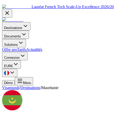
Lauréat French Tech Scale-Up Excellence 2026/2
Destinations
Documents
Solutions
Offre pro
Tarifs
Actualités
Connexion
EUR
€
Démo
Menu
Visamundi
/
Destinations
/
Mauritanie