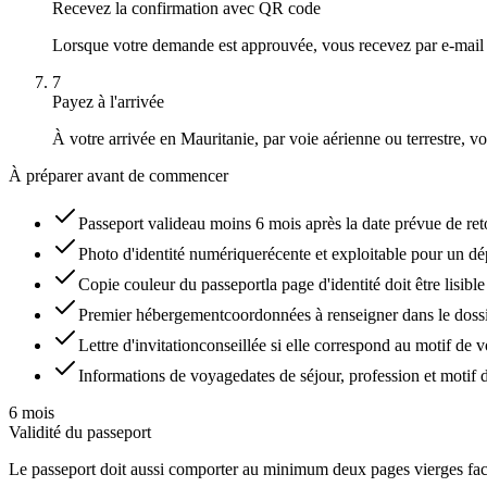
Recevez la confirmation avec QR code
Lorsque votre demande est approuvée, vous recevez par e-mail 
7
Payez à l'arrivée
À votre arrivée en Mauritanie, par voie aérienne ou terrestre, vou
À préparer avant de commencer
Passeport valide
au moins 6 mois après la date prévue de ret
Photo d'identité numérique
récente et exploitable pour un dé
Copie couleur du passeport
la page d'identité doit être lisibl
Premier hébergement
coordonnées à renseigner dans le doss
Lettre d'invitation
conseillée si elle correspond au motif de 
Informations de voyage
dates de séjour, profession et motif
6 mois
Validité du passeport
Le passeport doit aussi comporter au minimum deux pages vierges face 