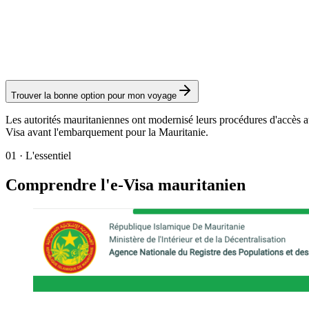
eVisa 90 jours (double entrée)
Service Visamundi : 39 € TTC
Visa électronique
Trouver la bonne option pour mon voyage
Les autorités mauritaniennes ont modernisé leurs procédures d'accès au te
Visa avant l'embarquement pour la Mauritanie.
01
·
L'essentiel
Comprendre l'e-Visa mauritanien