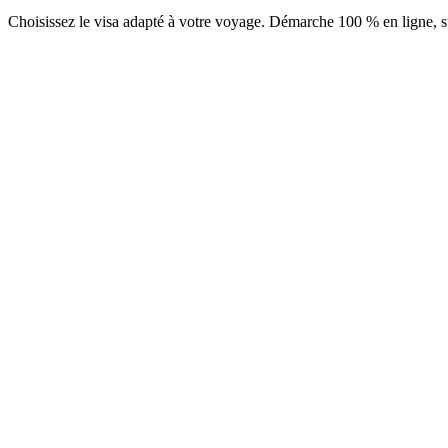
Choisissez le visa adapté à votre voyage. Démarche 100 % en ligne, su
eVisa 1 an (multiple entrées)
Service Visamundi : 39 € TTC
Visa électronique
eVisa 30 jours (entrée simple)
Service Visamundi : 39 € TTC
Visa électronique