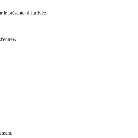
e présenter à l'arrivée.
d'entrée.
uement.